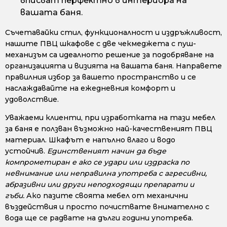
вписват перфектно в интериора на
вашата баня.
Съчетавайки стил, функционалност и издръжливост,
нашите ПВЦ шкафове с две чекмеджета с пуш-
механизъм са идеалното решение за подобряване на
организацията и визията на вашата баня. Направете
правилния избор за вашето пространство и се
наслаждавайте на ежедневния комфорт и
удоволствие.
Уважаеми клиенти, при изработката на тази мебел
за баня е ползван възможно най-качественият ПВЦ
материал. Шкафът е напълно влаго и водо
устойчив.
Единственият начин да бъде
компрометиран е ако се удари или издраска по
невнимание или неправилна употреба с агресивни,
абразивни или други неподходящи препарати и
гъби.
Ако пазите своята мебел от механични
въздействия и просто почиствате внимателно с
вода ще се радвате на дълги години употреба.