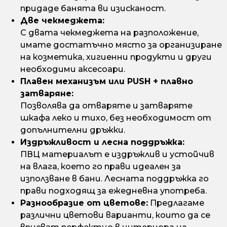
придаде банята ви изисканост.
Две чекмеджета:
С двата чекмеджета на разположение,
имате достатъчно място за организиране
на козметика, хигиенни продукти и други
необходими аксесоари.
Плавен механизъм или PUSH + плавно
затваряне:
Позволява да отваряте и затваряте
шкафа леко и тихо, без необходимост от
допълнителни дръжки.
Издръжливост и лесна поддръжка:
ПВЦ материалът е издръжлив и устойчив
на влага, което го прави идеален за
използване в бани. Лесната поддръжка го
прави подходящ за ежедневна употреба.
Разнообразие от цветове:
Предлагаме
различни цветови варианти, които да се