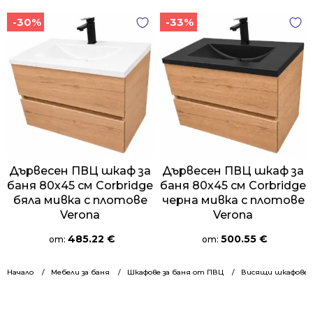
-30%
-33%
Дървесен ПВЦ шкаф за
Дървесен ПВЦ шкаф за
баня 80х45 см Corbridge
баня 80х45 см Corbridge
бяла мивка с плотове
черна мивка с плотове
Verona
Verona
485.22
€
500.55
€
от:
от:
Начало
Мебели за баня
Шкафове за баня от ПВЦ
Висящи шкафове 8