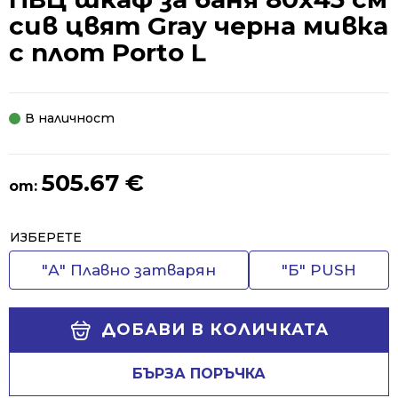
сив цвят Gray черна мивка
с плот Porto L
В наличност
505.67
€
от:
Alternative:
ИЗБЕРЕТЕ
"А" Плавно затварян
"Б" PUSH
ДОБАВИ В КОЛИЧКАТА
БЪРЗА ПОРЪЧКА