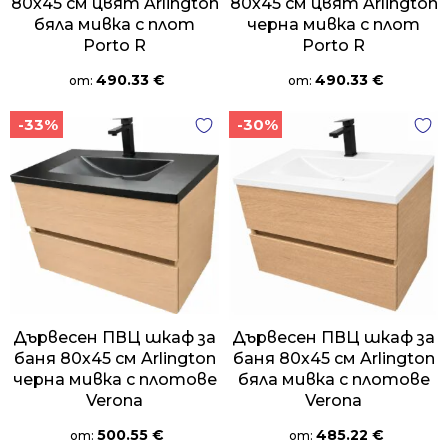
80х45 см цвят Arlington
80х45 см цвят Arlington
бяла мивка с плот
черна мивка с плот
Porto R
Porto R
490.33
€
490.33
€
от:
от:
-33%
-30%
Дървесен ПВЦ шкаф за
Дървесен ПВЦ шкаф за
баня 80х45 см Arlington
баня 80х45 см Arlington
черна мивка с плотове
бяла мивка с плотове
Verona
Verona
500.55
€
485.22
€
от:
от: