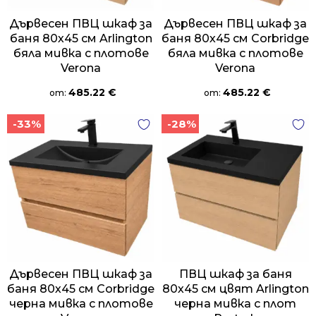
Дървесен ПВЦ шкаф за
Дървесен ПВЦ шкаф за
баня 80х45 см Arlington
баня 80х45 см Corbridge
бяла мивка с плотове
бяла мивка с плотове
Verona
Verona
485.22
€
485.22
€
от:
от:
-33%
-28%
Дървесен ПВЦ шкаф за
ПВЦ шкаф за баня
баня 80х45 см Corbridge
80х45 см цвят Arlington
черна мивка с плотове
черна мивка с плот