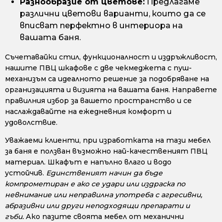
Разнообразие от цветове:
Предлагаме
различни цветови варианти, които да се
вписват перфектно в интериора на
вашата баня.
Съчетавайки стил, функционалност и издръжливост,
нашите ПВЦ шкафове с две чекмеджета с пуш-
механизъм са идеалното решение за подобряване на
организацията и визията на вашата баня. Направете
правилния избор за вашето пространство и се
наслаждавайте на ежедневния комфорт и
удоволствие.
Уважаеми клиенти, при изработката на тази мебел
за баня е ползван възможно най-качественият ПВЦ
материал. Шкафът е напълно влаго и водо
устойчив.
Единственият начин да бъде
компрометиран е ако се удари или издраска по
невнимание или неправилна употреба с агресивни,
абразивни или други неподходящи препарати и
гъби.
Ако пазите своята мебел от механични