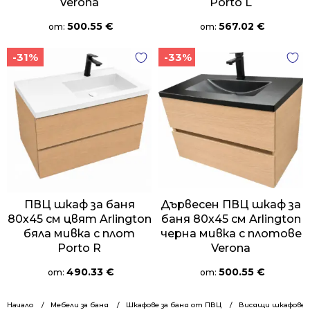
Verona
Porto L
500.55
€
567.02
€
от:
от:
-31%
-33%
ПВЦ шкаф за баня
Дървесен ПВЦ шкаф за
80х45 см цвят Arlington
баня 80х45 см Arlington
бяла мивка с плот
черна мивка с плотове
Porto R
Verona
490.33
€
500.55
€
от:
от:
Начало
Мебели за баня
Шкафове за баня от ПВЦ
Висящи шкафове 8