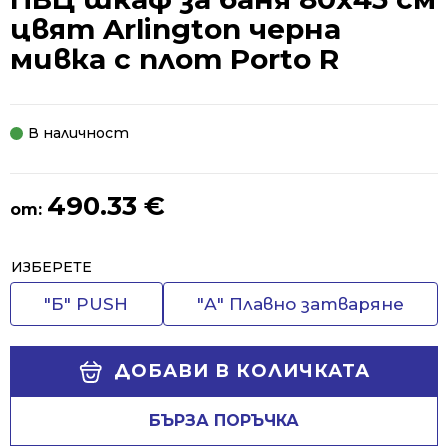
цвят Arlington черна
мивка с плот Porto R
В наличност
490.33
€
от:
Alternative:
ИЗБЕРЕТЕ
"Б" PUSH
"А" Плавно затваряне
ДОБАВИ В КОЛИЧКАТА
БЪРЗА ПОРЪЧКА