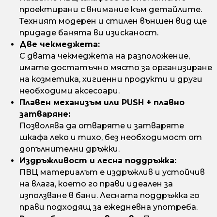
проектирани с внимание към детайлите.
Техният модерен и стилен външен вид ще
придаде банята ви изисканост.
Две чекмеджета:
С двата чекмеджета на разположение,
имате достатъчно място за организиране
на козметика, хигиенни продукти и други
необходими аксесоари.
Плавен механизъм или PUSH + плавно
затваряне:
Позволява да отваряте и затваряте
шкафа леко и тихо, без необходимост от
допълнителни дръжки.
Издръжливост и лесна поддръжка:
ПВЦ материалът е издръжлив и устойчив
на влага, което го прави идеален за
използване в бани. Лесната поддръжка го
прави подходящ за ежедневна употреба.