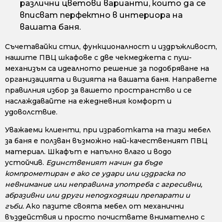
различни цветови варианти, които да се
вписват перфектно в интериора на
вашата баня.
Съчетавайки стил, функционалност и издръжливост,
нашите ПВЦ шкафове с две чекмеджета с пуш-
механизъм са идеалното решение за подобряване на
организацията и визията на вашата баня. Направете
правилния избор за вашето пространство и се
наслаждавайте на ежедневния комфорт и
удоволствие.
Уважаеми клиенти, при изработката на тази мебел
за баня е ползван възможно най-качественият ПВЦ
материал. Шкафът е напълно влаго и водо
устойчив.
Единственият начин да бъде
компрометиран е ако се удари или издраска по
невнимание или неправилна употреба с агресивни,
абразивни или други неподходящи препарати и
гъби.
Ако пазите своята мебел от механични
въздействия и просто почиствате внимателно с