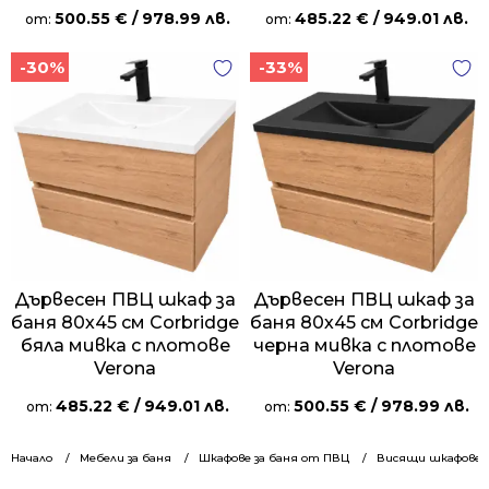
500.55
€
/ 978.99 лв.
485.22
€
/ 949.01 лв.
от:
от:
-30%
-33%
Дървесен ПВЦ шкаф за
Дървесен ПВЦ шкаф за
баня 80х45 см Corbridge
баня 80х45 см Corbridge
бяла мивка с плотове
черна мивка с плотове
Verona
Verona
485.22
€
/ 949.01 лв.
500.55
€
/ 978.99 лв.
от:
от:
Начало
Мебели за баня
Шкафове за баня от ПВЦ
Висящи шкафове 8