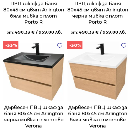
ПВЦ шкаф за баня
ПВЦ шкаф за баня
80х45 см цвят Arlington
80х45 см цвят Arlington
бяла мивка с плот
черна мивка с плот
Porto R
Porto R
490.33
€
/ 959.00 лв.
490.33
€
/ 959.00 лв.
от:
от:
-33%
-30%
Дървесен ПВЦ шкаф за
Дървесен ПВЦ шкаф за
баня 80х45 см Arlington
баня 80х45 см Arlington
черна мивка с плотове
бяла мивка с плотове
Verona
Verona