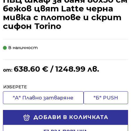
бежов цвят Latte черна
мивка с плотове и скрит
сифон Torino
В наличност
638.60
€
/ 1248.99 лв.
от:
Alternative:
ИЗБЕРЕТЕ
"А" Плавно затваряне
"Б" PUSH
ДОБАВИ В КОЛИЧКАТА