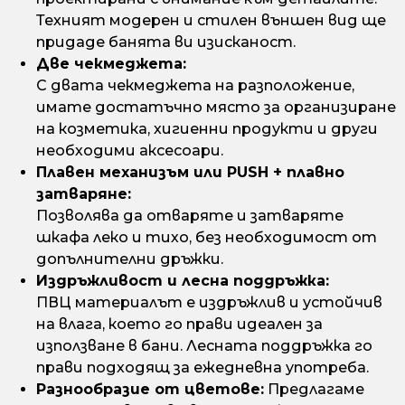
Техният модерен и стилен външен вид ще
придаде банята ви изисканост.
Две чекмеджета:
С двата чекмеджета на разположение,
имате достатъчно място за организиране
на козметика, хигиенни продукти и други
необходими аксесоари.
Плавен механизъм или PUSH + плавно
затваряне:
Позволява да отваряте и затваряте
шкафа леко и тихо, без необходимост от
допълнителни дръжки.
Издръжливост и лесна поддръжка:
ПВЦ материалът е издръжлив и устойчив
на влага, което го прави идеален за
използване в бани. Лесната поддръжка го
прави подходящ за ежедневна употреба.
Разнообразие от цветове:
Предлагаме