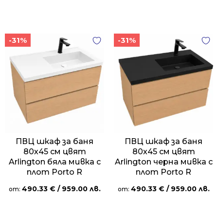
-31%
-31%
ПВЦ шкаф за баня
ПВЦ шкаф за баня
80х45 см цвят
80х45 см цвят
Arlington бяла мивка с
Arlington черна мивка с
плот Porto R
плот Porto R
490.33
€
/ 959.00 лв.
490.33
€
/ 959.00 лв.
от:
от: