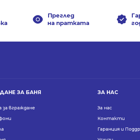
Преглед
Га
вка
на пратката
го
ДАНЕ ЗА БАНЯ
ЗА НАС
 за вграждане
За нас
ифони
Контакти
ла
Гаранция и Подд
аня
Услуги