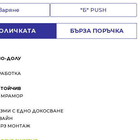
тваряне
"Б" PUSH
КОЛИЧКАТА
БЪРЗА ПОРЪЧКА
ПО-ДОЛУ
РАБОТКА
ТОЙЧИВ
 МРАМОР
ИЗМИ С ЕДНО ДОКОСВАНЕ
ЗАЙН
ЪРЗ МОНТАЖ