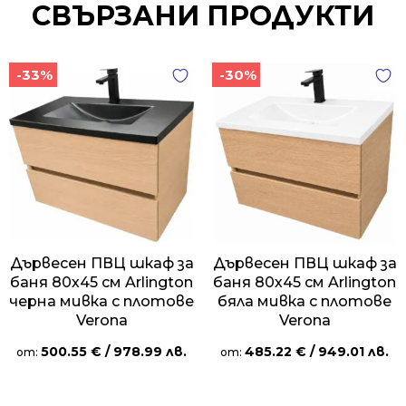
СВЪРЗАНИ ПРОДУКТИ
-33%
-30%
Дървесен ПВЦ шкаф за
Дървесен ПВЦ шкаф за
баня 80х45 см Arlington
баня 80х45 см Arlington
черна мивка с плотове
бяла мивка с плотове
Verona
Verona
500.55
€
/ 978.99 лв.
485.22
€
/ 949.01 лв.
от:
от: