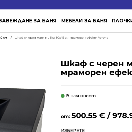
ЗАВЕЖДАНЕ ЗА БАНЯ
МЕБЕЛИ ЗА БАНЯ
ПЛОЧК
0 см
Шкаф с черен мат мивка 80х45 см мраморен ефект Verona
Шкаф с черен 
мраморен ефек
В наличност
500.55
€
/ 978.
от:
Alternative:
ИЗБЕРЕТЕ