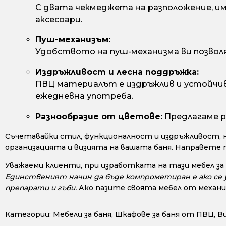
С двата чекмеджета на разположение, и
аксесоари.
Пуш-механизъм:
Удобството на пуш-механизма ви позвол
Издръжливост и лесна поддръжка:
ПВЦ материалът е издръжлив и устойчив н
ежедневна употреба.
Разнообразие от цветове:
Предлагаме р
Съчетавайки стил, функционалност и издръжливост, 
организацията и визията на вашата баня. Направете 
Уважаеми клиенти, при изработката на тази мебел за
Единственият начин да бъде компрометиран е ако се у
препарати и гъби.
Ако пазите своята мебел от механи
Категории:
Мебели за баня
,
Шкафове за баня от ПВЦ
,
В