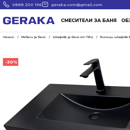
0888 200 196
geraka.com@gmail.com
СМЕСИТЕЛИ ЗА БАНЯ
ОБ
Начало
Мебели за баня
Шкафове за баня от ПВЦ
Висящи шкафове 8
-30%
-30%