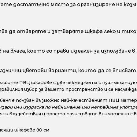
мате достатъчно място за организиране на козм
ява да отваряте и затваряте шкафа леко и тихо
а влага, което го прави идеален за използване в
азлични цветови варианти, които да се вписват
нашите ПВЦ шкафове с две чекмеджета с пуш-механизъм
правилния избор за вашето пространство и се наслажд
 баня е ползван възможно най-качественият ПВЦ матери
дари или издраска по невнимание или неправилна употре
чни въздействия и просто почиствате внимателно с во
исящи шкафове 80 см