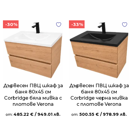
-30%
-33%
Дървесен ПВЦ шкаф за
Дървесен ПВЦ шкаф за
баня 80х45 см
баня 80х45 см
Corbridge бяла мивка с
Corbridge черна мивка
плотове Verona
с плотове Verona
485.22
€
/ 949.01 лв.
500.55
€
/ 978.99 лв.
от:
от: