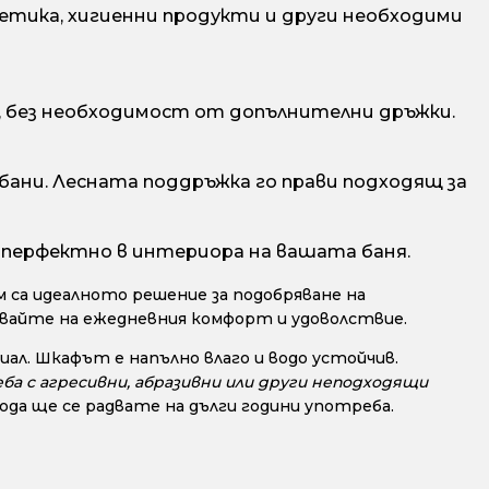
етика, хигиенни продукти и други необходими
, без необходимост от допълнителни дръжки.
 бани. Лесната поддръжка го прави подходящ за
 перфектно в интериора на вашата баня.
 са идеалното решение за подобряване на
авайте на ежедневния комфорт и удоволствие.
ал. Шкафът е напълно влаго и водо устойчив.
ба с агресивни, абразивни или други неподходящи
да ще се радвате на дълги години употреба.