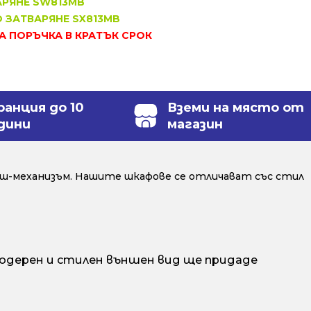
АРЯНЕ SW813MB
О ЗАТВАРЯНЕ SX813MB
ЗА ПОРЪЧКА В КРАТЪК СРОК
ранция до 10
Вземи на място от
дини
магазин
ш-механизъм. Нашите шкафове се отличават със стил
одерен и стилен външен вид ще придаде