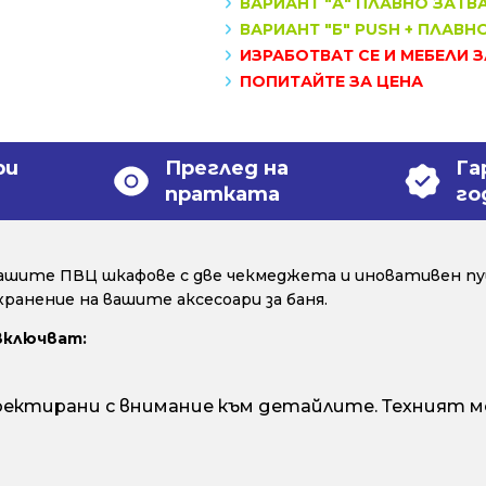
ВАРИАНТ "А" ПЛАВНО ЗАТВ
ВАРИАНТ "Б" PUSH + ПЛАВН
ИЗРАБОТВАТ СЕ И МЕБЕЛИ 
ПОПИТАЙТЕ ЗА ЦЕНА
ри
Преглед на
Га
пратката
го
нашите ПВЦ шкафове с две чекмеджета и иновативен пу
ранение на вашите аксесоари за баня.
включват:
ектирани с внимание към детайлите. Техният м