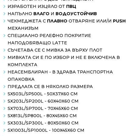
ИЗРАБОТЕН ИЗЦЯЛО ОТ
ПВЦ
НАПЪЛНО
ВЛАГО
И
ВОДОУСТОЙЧИВ
ЧЕКМЕДЖЕТА С
ПЛАВНО
ОТВАРЯНЕ ИЛИ/И
PUSH
МЕХАНИЗЪМ
СПЕЦИАЛНО РЕЛЕФНО ПОКРИТИЕ
НАПОДОБЯВАЩО LATTE
СЪЧЕТАВА СЕ С МИВКА ЗА ВЪРХУ ПЛОТ
МИВКАТА СИ Е ПО ИЗБОР И НЕ Е ВКЛЮЧЕНА В
КОМПЛЕКТА
НЕАСЕМБЛИРАН - В ЗДРАВА ТРАНСПОРТНА
ОПАКОВКА
ПРЕДЛАГА СЕ В НЯКОЛКО РАЗМЕРА
SX503L/SP500L - 50X37X60 СМ
SX203L/SP200L - 60X40X60 СМ
SX703L/SP700L - 70X45X60 СМ
SX813L/SP800L - 80X45X60 СМ
SX303L/SP300L - 80X50X60 СМ
SX1003L/SP1000L - 100X45X60 СМ