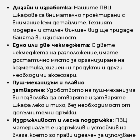
Дизайн и изработка:
Нашите ПВЦ
шкафове са внимателно проектирани с
внимание към детайлите. Техният
модерен и стилен външен вид ще придаде
банята ви изисканост.
Едно или две чекмеджета:
С двете
чекмеджета на разположение, имате
достатъчно място за организиране на
козметика, хигиенни продукти и други
необходими аксесоари.
Пуш-механизъм и плавно
затваряне:
Удобството на пуш-механизма
ви позволява да отваряте и затваряте
шкафа леко и тихо, без необходимост от
допълнителни дръжки.
Издръжливост и лесна поддръжка:
ПВЦ
материалът е издръжлив и устойчив на
влага, което го прави идеален за използване