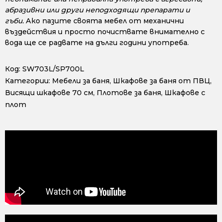
абразивни или други неподходящи препарати и
гъби.
Ако пазите своята мебел от механични
въздействия и просто почиствате внимателно с
вода ще се радвате на дълги години употреба.
Код:
SW703L/SP700L
Категории:
Мебели за баня
,
Шкафове за баня от ПВЦ
,
Висящи шкафове 70 см
,
Плотове за баня
,
Шкафове с
плот