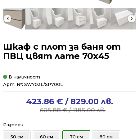
Шкаф с плот за баня от
ПВЦ цвят лате 70х45
В наличност
Арт. №:
SW703L/SP700L
423.86
€
/ 829.00 лв.
Original
Current
price
price
605.88
€
/ 1185.00 лв.
was:
is:
605.88 €
423.86 €
Размери
/
/
50 см
60 см
70 см
80 см
1185.00 лв..
829.00 лв..