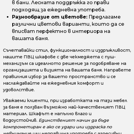
в бани. Лесната поддръжка го прави
подходящ за ежедневна употреба.
Разнообразие от цветове:
Предлагаме
различни цветови варианти, които да се
вписват перфектно в интериора на
вашата баня.
Съчетавайки стил, функционалност и издръжливост,
нашите ПВЦ шкафове с две чекмеджета с пуш-
механизъм са идеалното решение за подобряване на
организацията и визията на вашата баня. Направете
правилния избор за вашето пространство и се
наслаждавайте на ежедневния комфорт и
удоволствие.
Уважаеми клиенти, при изработката на тази мебел
за баня е ползван възможно най-качественият ПВЦ
материал. Шкафът е напълно влаго и
водоустойчив.
Единственият начин да бъде
компрометиран е ако се удари или издраска по
невнимание или неправилна употреба с агресивни,