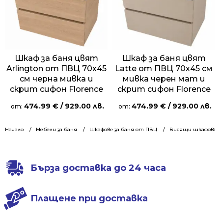
Шкаф за баня цвят
Шкаф за баня цвят
Arlington от ПВЦ 70х45
Latte от ПВЦ 70х45 см
см черна мивка и
мивка черен мат и
скрит сифон Florence
скрит сифон Florence
474.99
€
/ 929.00 лв.
474.99
€
/ 929.00 лв.
от:
от:
Начало
Мебели за баня
Шкафове за баня от ПВЦ
Висящи шкафове 7
Бърза доставка до 24 часа
Плащене при доставка