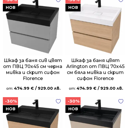
НОВ
НОВ
Шкаф за баня сив цвят
Шкаф за баня цвят
от ПВЦ 70х45 см черна
Arlington от ПВЦ 70х45
мивка и скрит сифон
см бяла мивка и скрит
Florence
сифон Florence
474.99
€
/ 929.00 лв.
474.99
€
/ 929.00 лв.
от:
от:
-30%
-30%
НОВ
НОВ