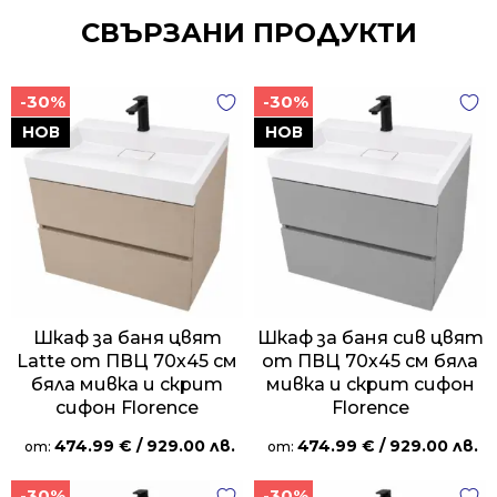
СВЪРЗАНИ ПРОДУКТИ
-30%
-30%
НОВ
НОВ
Шкаф за баня цвят
Шкаф за баня сив цвят
Latte от ПВЦ 70х45 см
от ПВЦ 70х45 см бяла
бяла мивка и скрит
мивка и скрит сифон
сифон Florence
Florence
474.99
€
/ 929.00 лв.
474.99
€
/ 929.00 лв.
от:
от:
-30%
-30%