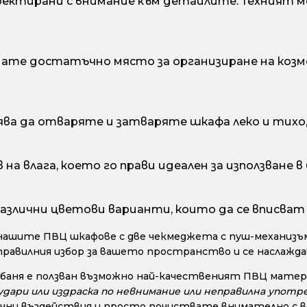
ектирани с внимание към детайлите. Техният м
мате достатъчно място за организиране на козм
ява да отваряте и затваряте шкафа леко и тихо
а влага, което го прави идеален за използване в
азлични цветови варианти, които да се вписват
нашите ПВЦ шкафове с две чекмеджета с пуш-механизъм
правилния избор за вашето пространство и се наслажд
 баня е ползван възможно най-качественият ПВЦ матери
дари или издраска по невнимание или неправилна употре
чни въздействия и просто почиствате внимателно с во