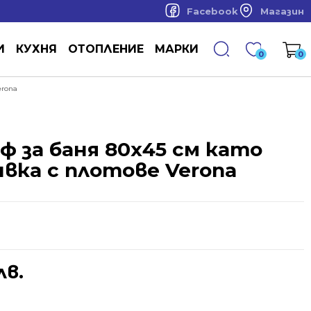
Facebook
Магазин
И
КУХНЯ
ОТОПЛЕНИЕ
МАРКИ
0
0
erona
 за баня 80х45 см като
вка с плотове Verona
лв.