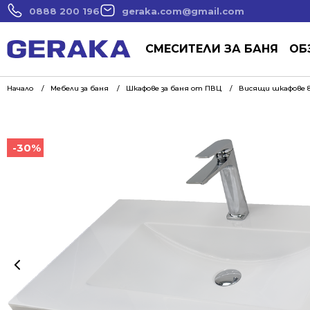
0888 200 196
geraka.com@gmail.com
СМЕСИТЕЛИ ЗА БАНЯ
ОБ
Начало
Мебели за баня
Шкафове за баня от ПВЦ
Висящи шкафове 8
-30%
-30%