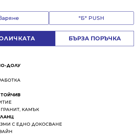
тваряне
"Б" PUSH
КОЛИЧКАТА
БЪРЗА ПОРЪЧКА
ПО-ДОЛУ
РАБОТКА
ТОЙЧИВ
ИТИЕ
ГРАНИТ, КАМЪК
ГЛАНЦ
ИЗМИ С ЕДНО ДОКОСВАНЕ
ЗАЙН