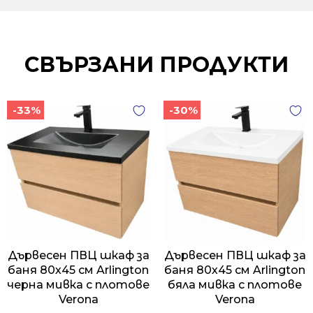
СВЪРЗАНИ ПРОДУКТИ
-33%
-30%
Дървесен ПВЦ шкаф за
Дървесен ПВЦ шкаф за
баня 80х45 см Arlington
баня 80х45 см Arlington
черна мивка с плотове
бяла мивка с плотове
Verona
Verona