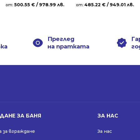
500.55
€
/ 978.99 лв.
485.22
€
/ 949.01 лв.
от:
от:
Преглед
Га
вка
на пратката
го
ДАНЕ ЗА БАНЯ
ЗА НАС
 за вграждане
За нас