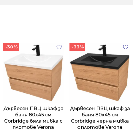
-30%
-33%
Дървесен ПВЦ шкаф за
Дървесен ПВЦ шкаф за
баня 80х45 см
баня 80х45 см
Corbridge бяла мивка с
Corbridge черна мивка
плотове Verona
с плотове Verona