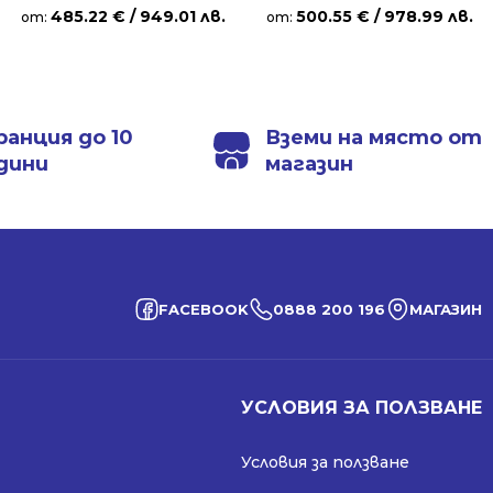
485.22
€
/ 949.01 лв.
500.55
€
/ 978.99 лв.
от:
от:
ранция до 10
Вземи на място от
дини
магазин
FACEBOOK
0888 200 196
МАГАЗИН
УСЛОВИЯ ЗА ПОЛЗВАНЕ
Условия за ползване