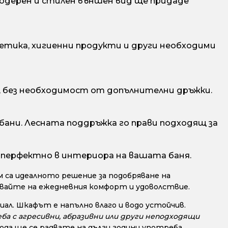
одерен и стилен външен вид ще придаде
етика, хигиенни продукти и други необходими
, без необходимост от допълнителни дръжки.
 бани. Лесната поддръжка го прави подходящ за
 перфектно в интериора на вашата баня.
 са идеалното решение за подобряване на
авайте на ежедневния комфорт и удоволствие.
ал. Шкафът е напълно влаго и водо устойчив.
ба с агресивни, абразивни или други неподходящи
да ще се радвате на дълги години употреба.