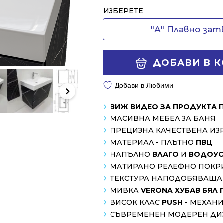
Alternative:
ИЗБЕРЕТЕ
"А" Плавно за
ДОБАВИ В 
Добави в Любими
ВИЖ ВИДЕО ЗА ПРОДУКТА 
МАСИВНА МЕБЕЛ ЗА БАНЯ
ПРЕЦИЗНА КАЧЕСТВЕНА ИЗ
МАТЕРИАЛ - ПЛЪТНО
ПВЦ
НАПЪЛНО
ВЛАГО
И
ВОДОУС
МАТИРАНО РЕЛЕФНО ПОКР
ТЕКСТУРА НАПОДОБЯВАЩА 
МИВКА
VERONA ХУБАВ БЯЛ 
ВИСОК КЛАС
PUSH
- МЕХАН
СЪВРЕМЕНЕН МОДЕРЕН ДИ