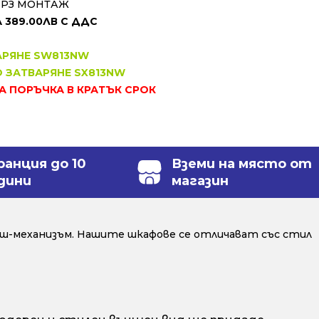
ЪРЗ МОНТАЖ
 389.00ЛВ С ДДС
АРЯНЕ SW813NW
О ЗАТВАРЯНЕ SX813NW
ЗА ПОРЪЧКА В КРАТЪК СРОК
ранция до 10
Вземи на място от
дини
магазин
ш-механизъм. Нашите шкафове се отличават със стил