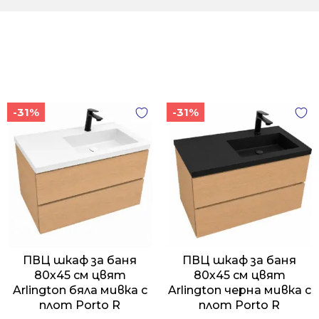
-31%
-31%
ПВЦ шкаф за баня
ПВЦ шкаф за баня
80х45 см цвят
80х45 см цвят
Arlington бяла мивка с
Arlington черна мивка с
плот Porto R
плот Porto R