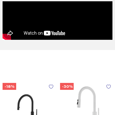
-18%
-30%