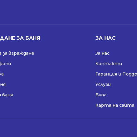
ДАНЕ ЗА БАНЯ
ЗА НАС
 за вграждане
За нас
ифони
Контакти
ла
Гаранция и Подд
аня
Услуги
а баня
Блог
Карта на сайта