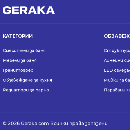
КАТЕГОРИИ
ОБЗАВЕЖ
Смесители за баня
Структура
Мебели за баня
Линейни с
Гранитогрес
LED огледа
Обзавеждане за кухня
Мивки за б
Радиатори за парно
Паравани з
© 2026 Geraka.com Всички права запазени