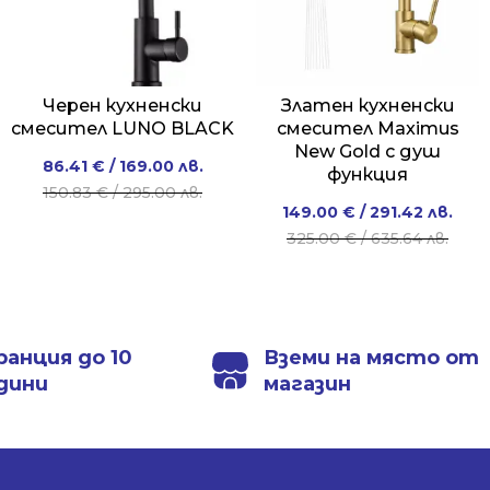
Черен кухненски
Златен кухненски
смесител LUNO BLACK
смесител Maximus
New Gold с душ
Original
Current
86.41
€
/ 169.00 лв.
функция
price
price
150.83
€
/ 295.00 лв.
Original
Current
149.00
€
/ 291.42 лв.
was:
is:
price
price
325.00
€
/ 635.64 лв.
150.83 €
86.41 €
was:
is:
/
/
325.00 €
149.00 €
295.00 лв..
169.00 лв..
/
/
635.64 лв..
291.42 лв..
ранция до 10
Вземи на място от
дини
магазин