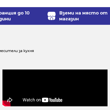
ранция до 10
Вземи на място от
дини
магазин
есители за кухня