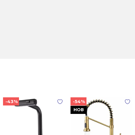
-43%
-54%
НОВ