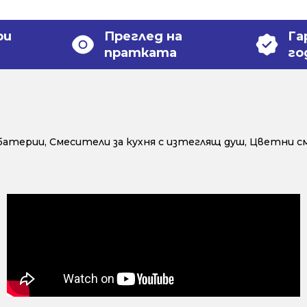
ри
Преглед на
Га
пратката
го
 батерии
,
Смесители за кухня с изтеглящ душ
,
Цветни см