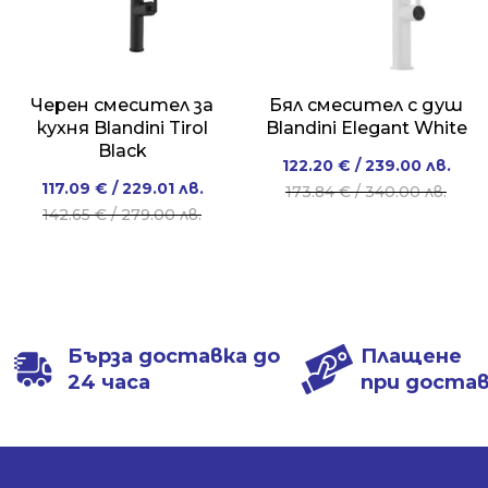
Черен смесител за
Бял смесител с душ
кухня Blandini Tirol
Blandini Elegant White
Black
Original
Current
122.20
€
/ 239.00 лв.
Original
Current
117.09
€
/ 229.01 лв.
price
price
173.84
€
/ 340.00 лв.
price
price
142.65
€
/ 279.00 лв.
was:
is:
was:
is:
173.84 €
122.20 €
142.65 €
117.09 €
/
/
/
/
340.00 лв..
239.00 лв..
279.00 лв..
229.01 лв..
Бърза доставка до
Плащене
24 часа
при доста