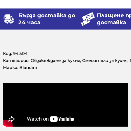
Бърза доставка до
Плащене п
24 часа
доставка
Код:
94.304
Категории:
Обзавеждане за кухня
,
Смесители за кухня,
Марка:
Blandini