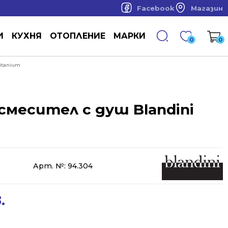
Facebook
Магазин
И
КУХНЯ
ОТОПЛЕНИЕ
МАРКИ
0
0
Titanium
смесител с душ Blandini
Арт. №:
94.304
.