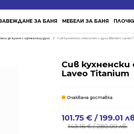
ЗАВЕЖДАНЕ ЗА БАНЯ
МЕБЕЛИ ЗА БАНЯ
ПЛОЧК
ели за кухня с изтеглящ душ
Сив кухненски смесител с душ Blandini Laveo 
Сив кухненски 
Laveo Titanium
Очаквана доставка
101.75
€
/ 199.01 лв
Original
Current
price
price
143.16
€
/ 280.00 лв.
was:
is: