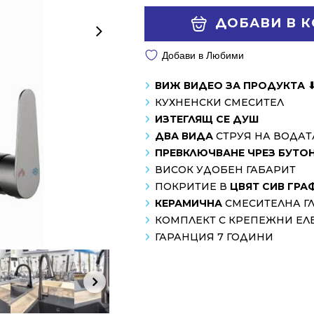
143.16 €
101.75 €
Alternative:
ДОБАВИ В 
/
/
280.00 лв..
199.01 лв..
Добави в Любими
ВИЖ ВИДЕО ЗА ПРОДУКТА 
КУХНЕНСКИ СМЕСИТЕЛ
ИЗТЕГЛЯЩ СЕ ДУШ
ДВА ВИДА
СТРУЯ НА ВОДАТ
ПРЕВКЛЮЧВАНЕ ЧРЕЗ БУТО
ВИСОК УДОБЕН ГАБАРИТ
ПОКРИТИЕ В
ЦВЯТ СИВ ГРАФ
КЕРАМИЧНА
СМЕСИТЕЛНА Г
КОМПЛЕКТ С КРЕПЕЖНИ ЕЛ
ГАРАНЦИЯ 7 ГОДИНИ