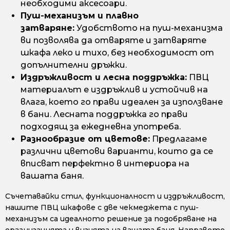
необходими аксесоари.
Пуш-механизъм и плавно
затваряне:
Удобството на пуш-механизма
ви позволява да отваряте и затваряте
шкафа леко и тихо, без необходимост от
допълнителни дръжки.
Издръжливост и лесна поддръжка:
ПВЦ
материалът е издръжлив и устойчив на
влага, което го прави идеален за използване
в бани. Лесната поддръжка го прави
подходящ за ежедневна употреба.
Разнообразие от цветове:
Предлагаме
различни цветови варианти, които да се
вписват перфектно в интериора на
вашата баня.
Съчетавайки стил, функционалност и издръжливост,
нашите ПВЦ шкафове с две чекмеджета с пуш-
механизъм са идеалното решение за подобряване на
организацията и визията на вашата баня. Направете