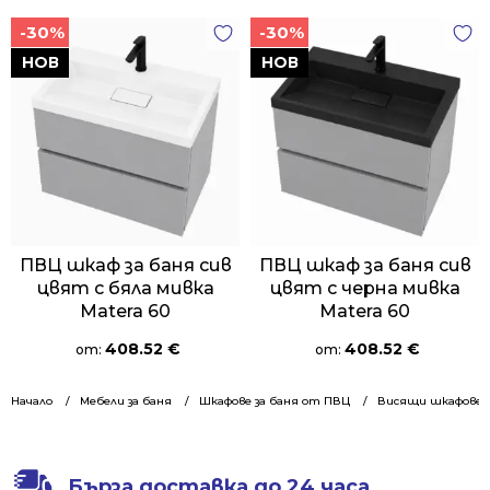
-30%
-30%
НОВ
НОВ
ПВЦ шкаф за баня сив
ПВЦ шкаф за баня сив
цвят с бяла мивка
цвят с черна мивка
Matera 60
Matera 60
408.52
€
408.52
€
от:
от:
Начало
Мебели за баня
Шкафове за баня от ПВЦ
Висящи шкафове 6
Бърза доставка до 24 часа