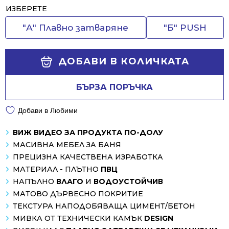
Alternative:
ИЗБЕРЕТЕ
"А" Плавно затваряне
"Б" PUSH
ДОБАВИ В КОЛИЧКАТА
БЪРЗА ПОРЪЧКА
Добави в Любими
ВИЖ ВИДЕО ЗА ПРОДУКТА ПО-ДОЛУ
МАСИВНА МЕБЕЛ ЗА БАНЯ
ПРЕЦИЗНА КАЧЕСТВЕНА ИЗРАБОТКА
МАТЕРИАЛ - ПЛЪТНО
ПВЦ
НАПЪЛНО
ВЛАГО
И
ВОДОУСТОЙЧИВ
МАТОВО ДЪРВЕСНО ПОКРИТИЕ
ТЕКСТУРА НАПОДОБЯВАЩА ЦИМЕНТ/БЕТОН
МИВКА ОТ ТЕХНИЧЕСКИ КАМЪК
DESIGN