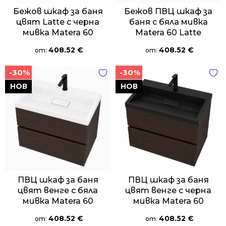
Бежов шкаф за баня
Бежов ПВЦ шкаф за
цвят Latte с черна
баня с бяла мивка
мивка Matera 60
Matera 60 Latte
408.52
€
408.52
€
от:
от:
-30%
-30%
НОВ
НОВ
ПВЦ шкаф за баня
ПВЦ шкаф за баня
цвят венге с бяла
цвят венге с черна
мивка Matera 60
мивка Matera 60
408.52
€
408.52
€
от:
от: