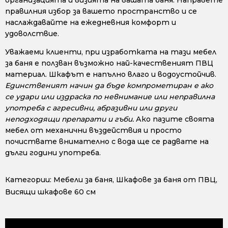
правилния избор за вашето пространство и се
наслаждавайте на ежедневния комфорт и
удоволствие.
Уважаеми клиенти, при изработката на тази мебел
за баня е ползван възможно най-качественият ПВЦ
материал. Шкафът е напълно влаго и водоустойчив.
Единственият начин да бъде компрометиран е ако
се удари или издраска по невнимание или неправилна
употреба с агресивни, абразивни или други
неподходящи препарати и гъби.
Ако пазите своята
мебел от механични въздействия и просто
почиствате внимателно с вода ще се радвате на
дълги години употреба.
Категории:
Мебели за баня
,
Шкафове за баня от ПВЦ
,
Висящи шкафове 60 см