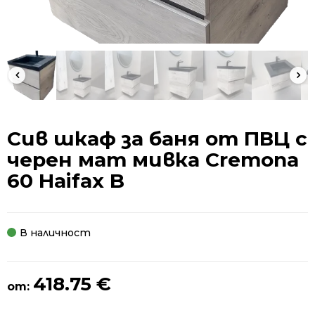
Сив шкаф за баня от ПВЦ с
черен мат мивка Cremona
60 Haifax B
В наличност
418.75
€
от: