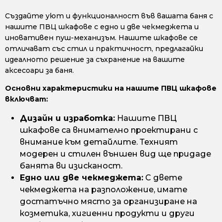
Създайте уют и функционалност във вашата баня с
нашите ПВЦ шкафове с едно и две чекмеджета и
иновативен пуш-механизъм. Нашите шкафове се
отличават със стил и практичност, предлагайки
идеалното решение за съхранение на вашите
аксесоари за баня.
Основни характеристики на нашите ПВЦ шкафове
включват:
Дизайн и изработка:
Нашите ПВЦ
шкафове са внимателно проектирани с
внимание към детайлите. Техният
модерен и стилен външен вид ще придаде
банята ви изисканост.
Едно или две чекмеджета:
С двете
чекмеджета на разположение, имате
достатъчно място за организиране на
козметика, хигиенни продукти и други