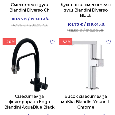
Смесител с душ
Кухненски смесител с
Blandini Diverso Ch
душ Blandini Diverso
Black
Original
Current
101.75
€
/ 199.01 лв.
Original
Current
101.75
€
/ 199.01 лв.
price
price
147.76
€
/ 288.99 лв.
price
price
158.50
€
/ 310.00 лв.
was:
is:
was:
is:
147.76 €
101.75 €
-20%
-32%
158.50 €
101.75 €
/
/
/
/
288.99 лв..
199.01 лв..
310.00 лв..
199.01 лв..
Смесител за
Висок смесител за
филтрирана вода
мивка Blandini Yokon L
Blandini AquaBlue Black
Chrome