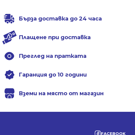
/
/
295.00 лв..
169.00 лв..
635.64 лв..
291.42 лв..
Бърза доставка до 24 часа
Плащене при доставка
Преглед на пратката
Гаранция до 10 години
Вземи на място от магазин
FACEBOOK