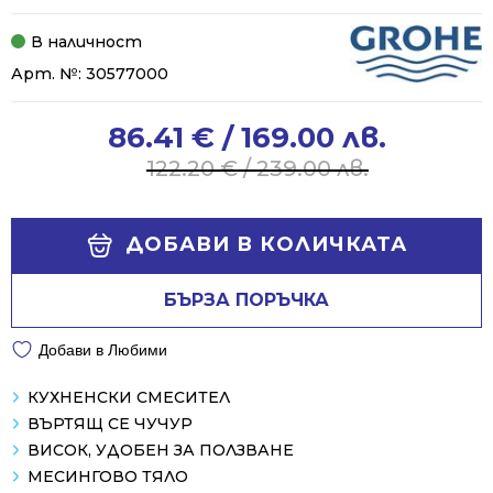
В наличност
Арт. №:
30577000
86.41
€
/ 169.00 лв.
Original
Current
price
price
122.20
€
/ 239.00 лв.
was:
is:
122.20 €
86.41 €
Alternative:
/
/
ДОБАВИ В КОЛИЧКАТА
239.00 лв..
169.00 лв..
БЪРЗА ПОРЪЧКА
Добави в Любими
КУХНЕНСКИ СМЕСИТЕЛ
ВЪРТЯЩ СЕ ЧУЧУР
ВИСОК, УДОБЕН ЗА ПОЛЗВАНЕ
МЕСИНГОВО ТЯЛО