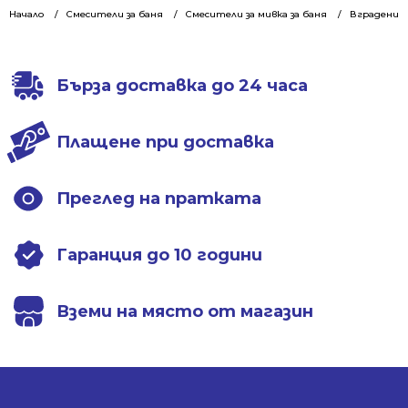
276.10 €
178.44 €
265.87 €
152.88 €
Начало
Смесители за баня
Смесители за мивка за баня
Вградени с
/
/
/
/
540.00 лв..
349.00 лв..
520.00 лв..
299.01 лв..
Бърза доставка до 24 часа
Плащене при доставка
Преглед на пратката
Гаранция до 10 години
Вземи на място от магазин