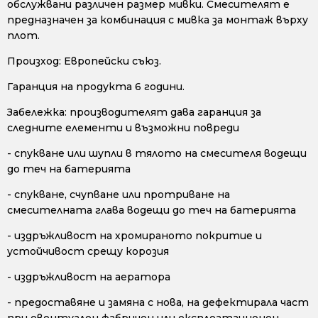
обслужвани различен размер мивки. Смесителят е
предназначен за комбинация с мивка за монтаж върху
плот.
Произход: Европейски съюз.
Гаранция на продукта 6 години.
Забележка: производителят дава гаранция за
следните елементи и възможни повреди
- спукване или шупли в тялото на смесителя водещи
до теч на батерията
- спукване, счупване или протриване на
смесителната глава водещи до теч на батерията
- издръжливост на хромираното покритие и
устойчивост срещу корозия
- издръжливост на аератора
- предоставяне и замяна с нова, на дефектирала част
при евентуален фабричен или експлоатационен