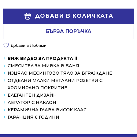
was:
is:
166.17 €
127.31 €
Alternative:
/
/
ДОБАВИ В КОЛИЧКАТА
325.00 лв..
249.00 лв..
БЪРЗА ПОРЪЧКА
Добави в Любими
ВИЖ ВИДЕО ЗА ПРОДУКТА ⬇
СМЕСИТЕЛ ЗА МИВКА В БАНЯ
ИЗЦЯЛО МЕСИНГОВО ТЯЛО ЗА ВГРАЖДАНЕ
ОТДЕЛНИ МАЛКИ МЕТАЛНИ РОЗЕТКИ С
ХРОМИРАНО ПОКРИТИЕ
ЕЛЕГАНТЕН ДИЗАЙН
АЕРАТОР С НАКЛОН
КЕРАМИЧНА ГЛАВА ВИСОК КЛАС
ГАРАНЦИЯ 6 ГОДИНИ