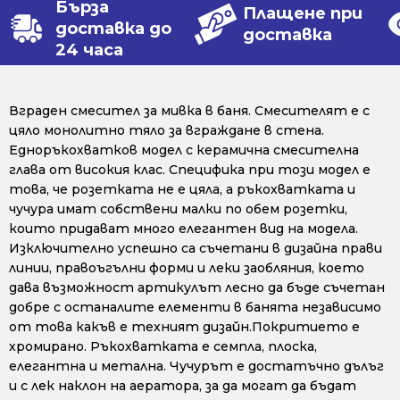
Бърза
Плащене при
доставка до
доставка
24 часа
Вграден смесител за мивка в баня. Смесителят е с
цяло монолитно тяло за вграждане в стена.
Едноръкохватков модел с керамична смесителна
глава от високия клас. Специфика при този модел е
това, че розетката не е цяла, а ръкохватката и
чучура имат собствени малки по обем розетки,
които придават много елегантен вид на модела.
Изключително успешно са съчетани в дизайна прави
линии, правоъгълни форми и леки заобляния, което
дава възможност артикулът лесно да бъде съчетан
добре с останалите елементи в банята независимо
от това какъв е техният дизайн.Покритието е
хромирано. Ръкохватката е семпла, плоска,
елегантна и метална. Чучурът е достатъчно дълъг
и с лек наклон на аератора, за да могат да бъдат