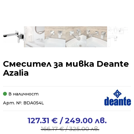
Смесител за мивка Deante
Azalia
В наличност
Арт. №:
BDA054L
127.31
€
/ 249.00 лв.
Original
Current
price
price
166.17
€
/ 325.00 лв.