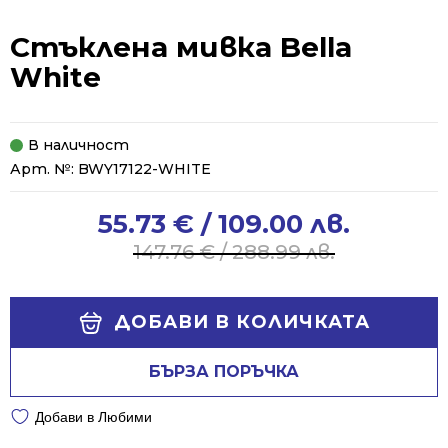
Стъклена мивка Bella
White
В наличност
Арт. №:
BWY17122-WHITE
55.73
€
/ 109.00 лв.
Original
Current
price
price
147.76
€
/ 288.99 лв.
was:
is:
147.76 €
55.73 €
Alternative:
/
/
ДОБАВИ В КОЛИЧКАТА
288.99 лв..
109.00 лв..
БЪРЗА ПОРЪЧКА
Добави в Любими