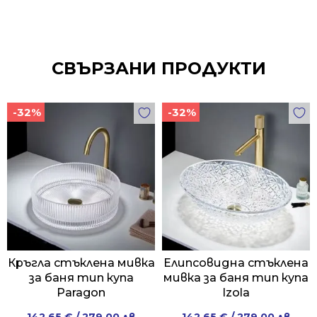
СВЪРЗАНИ ПРОДУКТИ
-32%
-32%
Кръгла стъклена мивка
Елипсовидна стъклена
за баня тип купа
мивка за баня тип купа
Paragon
Izola
Original
Current
Original
Current