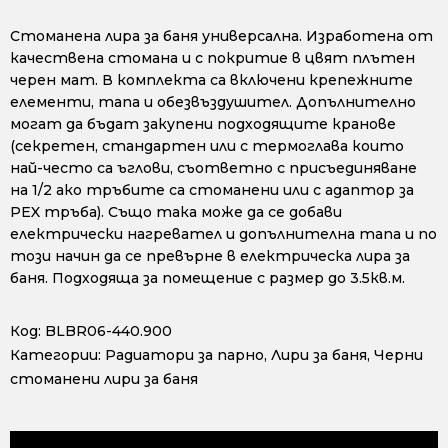
Стоманена лира за баня универсална. Изработена от
качествена стомана и с покритие в цвят плътен
черен мат. В комплекта са включени крепежните
елементи, тапа и обезвъздушител. Допълнително
могат да бъдат закупени подходящите кранове
(секретен, стандартен или с термоглава които
най-често са ъглови, съответно с присъединяване
на 1/2 ако тръбите са стоманени или с адаптор за
PEX тръба). Също така може да се добави
електрически нагревател и допълнителна тапа и по
този начин да се превърне в електрическа лира за
баня. Подходяща за помещение с размер до 3.5кв.м.
Код:
BLBR06-440.900
Категории:
Радиатори за парно
,
Лири за баня
,
Черни
стоманени лири за баня