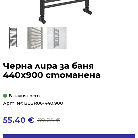
Черна лира за баня
440х900 стоманена
В наличност
Арт. №:
BLBR06-440.900
55.40
€
69.25
€
Original
Current
price
price
was:
is: