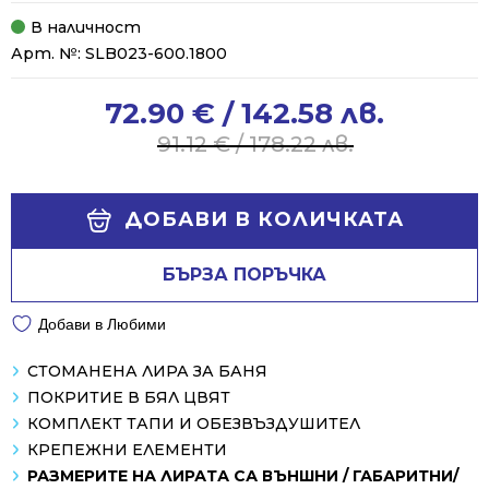
В наличност
Арт. №:
SLB023-600.1800
72.90
€
/ 142.58 лв.
Original
Current
price
price
91.12
€
/ 178.22 лв.
was:
is:
91.12 €
72.90 €
Alternative:
/
/
ДОБАВИ В КОЛИЧКАТА
178.22 лв..
142.58 лв..
БЪРЗА ПОРЪЧКА
Добави в Любими
СТОМАНЕНА ЛИРА ЗА БАНЯ
ПОКРИТИЕ В БЯЛ ЦВЯТ
КОМПЛЕКТ ТАПИ И ОБЕЗВЪЗДУШИТЕЛ
КРЕПЕЖНИ ЕЛЕМЕНТИ
РАЗМЕРИТЕ НА ЛИРАТА СА ВЪНШНИ / ГАБАРИТНИ/