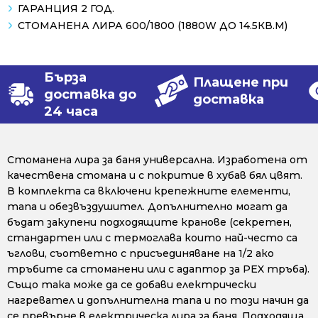
ГАРАНЦИЯ 2 ГОД.
СТОМАНЕНА ЛИРА 600/1800 (1880W ДО 14.5КВ.М)
Бърза
Плащене при
доставка до
доставка
24 часа
Стоманена лира за баня универсална. Изработена от
качествена стомана и с покритие в хубав бял цвят.
В комплекта са включени крепежните елементи,
тапа и обезвъздушител. Допълнително могат да
бъдат закупени подходящите кранове (секретен,
стандартен или с термоглава които най-често са
ъглови, съответно с присъединяване на 1/2 ако
тръбите са стоманени или с адаптор за PEX тръба).
Също така може да се добави електрически
нагревател и допълнителна тапа и по този начин да
се превърне в електрическа лира за баня. Подходяща