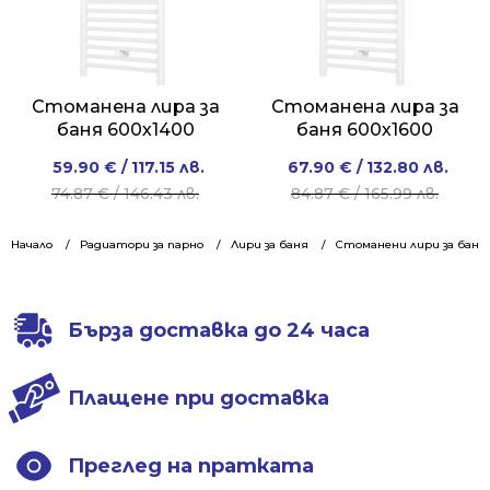
Стоманена лира за
Стоманена лира за
баня 600х1400
баня 600х1600
Original
Current
Original
Current
59.90
€
/ 117.15 лв.
67.90
€
/ 132.80 лв.
price
price
price
price
74.87
€
/ 146.43 лв.
84.87
€
/ 165.99 лв.
was:
is:
was:
is:
74.87 €
59.90 €
84.87 €
67.90 €
Начало
Радиатори за парно
Лири за баня
Стоманени лири за баня
/
/
/
/
146.43 лв..
117.15 лв..
165.99 лв..
132.80 лв..
Бърза доставка до 24 часа
Плащене при доставка
Преглед на пратката