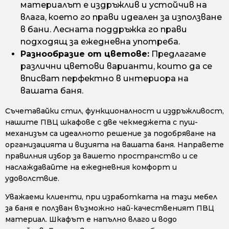
материалът е издръжлив и устойчив на
влага, което го прави идеален за използване
в бани. Лесната поддръжка го прави
подходящ за ежедневна употреба.
Разнообразие от цветове:
Предлагаме
различни цветови варианти, които да се
вписват перфектно в интериора на
вашата баня.
Съчетавайки стил, функционалност и издръжливост,
нашите ПВЦ шкафове с две чекмеджета с пуш-
механизъм са идеалното решение за подобряване на
организацията и визията на вашата баня. Направете
правилния избор за вашето пространство и се
наслаждавайте на ежедневния комфорт и
удоволствие.
Уважаеми клиенти, при изработката на тази мебел
за баня е ползван възможно най-качественият ПВЦ
материал. Шкафът е напълно влаго и водо