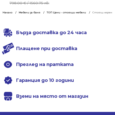
price
price
798.00
€
/ 1560.75 лв.
was:
is:
Начало
Мебели за баня
ТОП Цени - стоящи мебели
Стоящ черен ма
798.00 €
432.99 €
/
/
1560.75 лв..
846.85 лв..
Бърза доставка до 24 часа
Плащене при доставка
Преглед на пратката
Гаранция до 10 години
Вземи на място от магазин