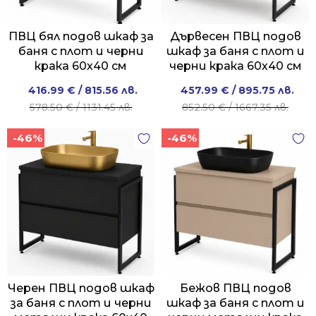
ПВЦ бял подов шкаф за
Дървесен ПВЦ подов
баня с плот и черни
шкаф за баня с плот и
крака 60х40 см
черни крака 60х40 см
Original
Current
Original
Current
416.99
€
/ 815.56 лв.
457.99
€
/ 895.75 лв.
price
price
price
price
578.50
€
/ 1131.45 лв.
852.50
€
/ 1667.35 лв.
was:
is:
was:
is:
-46%
-46%
578.50 €
416.99 €
852.50 €
457.99 €
/
/
/
/
1131.45 лв..
815.56 лв..
1667.35 лв..
895.75 лв..
Черен ПВЦ подов шкаф
Бежов ПВЦ подов
за баня с плот и черни
шкаф за баня с плот и