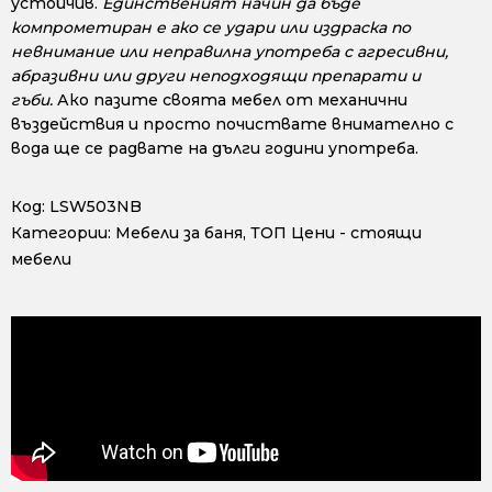
устойчив.
Единственият начин да бъде
компрометиран е ако се удари или издраска по
невнимание или неправилна употреба с агресивни,
абразивни или други неподходящи препарати и
гъби.
Ако пазите своята мебел от механични
въздействия и просто почиствате внимателно с
вода ще се радвате на дълги години употреба.
Код:
LSW503NB
Категории:
Мебели за баня
,
ТОП Цени - стоящи
мебели