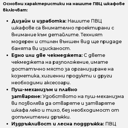
Основни характеристики на нашите ПВЦ шкафове
включват:
Дизайн и изработка:
Нашите ПВЦ
шкафове са внимателно проектирани с
внимание към детайлите. Техният
модерен и стилен външен вид ще придаде
банята ви изисканост.
Едно или две чекмеджета:
С двете
чекмеджета на разположение, имате
достатъчно място за организиране на
козметика, хигиенни продукти и други
необходими аксесоари.
Пуш-механизъм и плавно
затваряне:
Удобството на пуш-механизма
ви позволява да отваряте и затваряте
шкафа леко и тихо, без необходимост от
допълнителни дръжки.
Издръжливост и лесна поддръжка:
ПВЦ