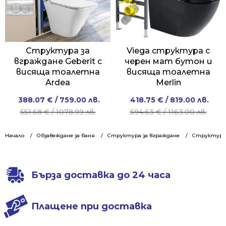
Структура за
Viega структура с
вграждане Geberit с
черен мат бутон и
висяща тоалетна
висяща тоалетна
Ardea
Merlin
Original
Current
Original
Current
388.07
€
/ 759.00 лв.
418.75
€
/ 819.00 лв.
price
price
price
price
551.68
€
/ 1078.99 лв.
594.63
€
/ 1163.00 лв.
was:
is:
was:
is:
551.68 €
388.07 €
594.63 €
418.75 €
Начало
Обзавеждане за баня
Структура за вграждане
Структури 
/
/
/
/
1078.99 лв..
759.00 лв..
1163.00 лв..
819.00 лв..
Бърза доставка до 24 часа
Плащене при доставка