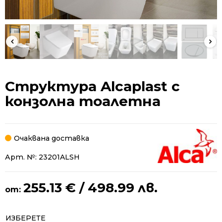
Структура Alcaplast с
конзолна тоалетна
Очаквана доставка
Арт. №:
23201ALSH
255.13
€
/ 498.99 лв.
от:
Alternative:
ИЗБЕРЕТЕ