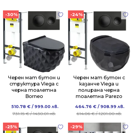
-30%
-24%
Черен мат бутон и
Черен мат бутон с
структура Viega с
казанче Viega и
черна тоалетна
полирана черна
Borneo
тоалетна Parezo
Original
Current
Original
Current
510.78
€
/ 999.00 лв.
464.76
€
/ 908.99 лв.
price
price
price
price
731.15
€
/ 1430.01 лв.
614.06
€
/ 1201.00 лв.
was:
is:
was:
is:
-25%
-29%
731.15 €
510.78 €
614.06 €
464.76 €