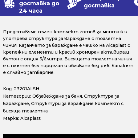
доставка до
доставка
24 часа
Представяме пълен комплект готов за монтаж и
употреба структура за вграждане с тоалетна
чиния. Казанчето за вграждане е чешко на Alcaplast с
крепежни елементи и красив хромиран активиращ
бутон с опция 3/6литра. Висящата тоалетна чиния
е с плътен бял порцелан и обливане без ръб. Капакът
е сплавно затваряне.
Код:
23201ALSH
Категории:
Обзавеждане за баня
,
Структура за
вграждане
,
Структури за вграждане комплект с
висяща тоалетна
Марка:
Alcaplast