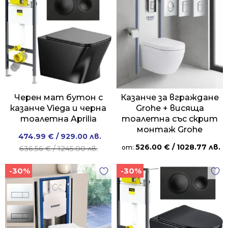
/
/
/
/
1430.01 лв..
999.00 лв..
1201.00 лв..
908.99 лв..
Черен мат бутон с
Казанче за вграждане
казанче Viega и черна
Grohe + висяща
тоалетна Aprilia
тоалетна със скрит
монтаж Grohe
Original
Current
474.99
€
/ 929.00 лв.
526.00
€
/ 1028.77 лв.
price
price
от:
636.56
€
/ 1245.00 лв.
was:
is:
-30%
-30%
636.56 €
474.99 €
/
/
1245.00 лв..
929.00 лв..