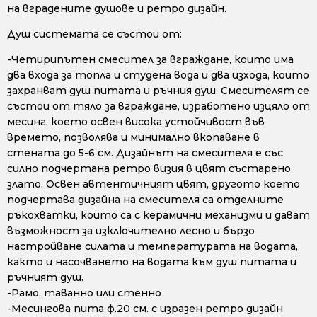
на вградените душове и ретро дизайн.
Душ системата се състои от:
-Четирипътен смесител за вграждане, които има
два входа за топла и студена вода и два изхода, които
захранват душ питата и ръчния душ. Смесителят се
състои от тяло за вграждане, изработено изцяло от
месинг, което освен висока устойчивост във
времето, позволява и минимално вкопаване в
стената до 5-6 см. Дизайнът на смесителя е със
силно подчертана ретро визия в цвят състарено
злато. Освен автентичният цвят, другото което
подчертава дизайна на смесителя са отделните
ръкохватки, които са с керамични механизми и дават
възможност за изключително лесно и бързо
настройване силата и температурата на водата,
както и насочването на водата към душ питата и
ръчният душ.
-Рамо, таванно или стенно
-Месингова пита ф.20 см. с изразен ретро дизайн