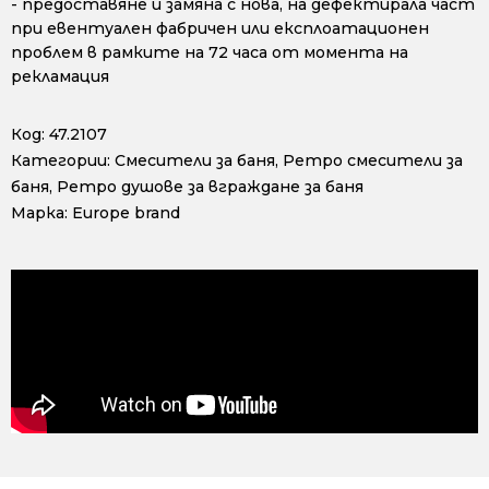
- предоставяне и замяна с нова, на дефектирала част
при евентуален фабричен или експлоатационен
проблем в рамките на 72 часа от момента на
рекламация
Код:
47.2107
Категории:
Смесители за баня
,
Ретро смесители за
баня
,
Ретро душове за вграждане за баня
Марка:
Europe brand