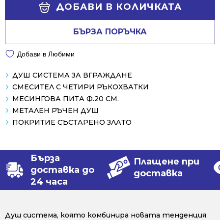
Alternative:
/
/
ДОБАВИ В КОЛИЧКАТА
2114.00 лв..
1059.00 лв..
БЪРЗА ПОРЪЧКА
Добави в Любими
ДУШ СИСТЕМА ЗА ВГРАЖДАНЕ
СМЕСИТЕЛ С ЧЕТИРИ РЪКОХВАТКИ
МЕСИНГОВА ПИТА Ф.20 СМ.
МЕТАЛЕН РЪЧЕН ДУШ
ПОКРИТИЕ СЪСТАРЕНО ЗЛАТО
Бърза
Плащене при
доставка до
доставка
24 часа
Душ система, която комбинира новата тенденция