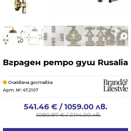
Вграден ретро душ Rusalia
Очаквана доставка
Арт. №:
47.2107
541.46
€
/ 1059.00 лв.
Original
Current
price
price
1080.87
€
/ 2114.00 лв.
was:
is:
1080.87 €
541.46 €