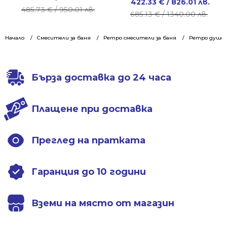
Original
Current
422.33
€
/ 826.01 лв.
price
price
485.73
€
/ 950.01 лв.
price
price
685.13
€
/ 1340.00 лв.
was:
is:
was:
is:
485.73 €
426.93 €
685.13 €
422.33 €
Начало
Смесители за баня
Ретро смесители за баня
Ретро душове
/
/
/
/
950.01 лв..
835.00 лв..
1340.00 лв..
826.01 лв..
Бърза доставка до 24 часа
Плащене при доставка
Преглед на пратката
Гаранция до 10 години
Вземи на място от магазин