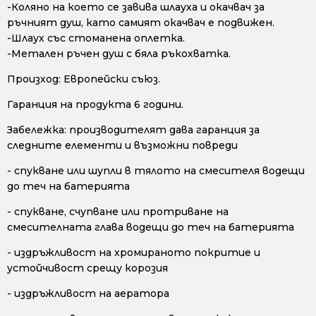
-Коляно на което се завива шлауха и окачвач за
ръчният душ, като самият окачвач е подвижен.
-Шлаух със стоманена оплетка.
-Метален ръчен душ с бяла ръкохватка.
Произход: Европейски съюз.
Гаранция на продукта 6 години.
Забележка: производителят дава гаранция за
следните елементи и възможни повреди
- спукване или шупли в тялото на смесителя водещи
до теч на батерията
- спукване, счупване или протриване на
смесителната глава водещи до теч на батерията
- издръжливост на хромираното покритие и
устойчивост срещу корозия
- издръжливост на аератора