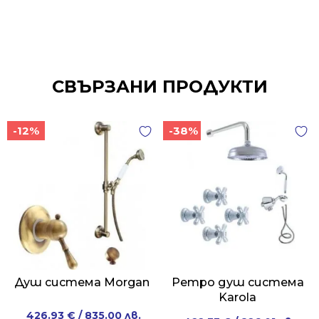
СВЪРЗАНИ ПРОДУКТИ
-12%
-38%
Душ система Morgan
Ретро душ система
Karola
Original
Current
426.93
€
/ 835.00 лв.