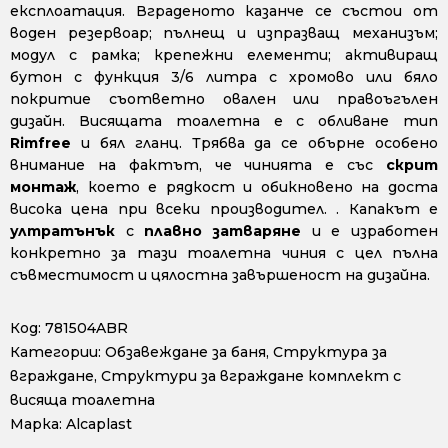
експлоатация. Вграденото казанче се състои от
воден резервоар; пълнещ и изпразващ механизъм;
модул с рамка; крепежни елементи; активиращ
бутон с функция 3/6 литра с хромово или бяло
покритие съответно овален или правоъгълен
дизайн. Висящата тоалетна е с обливане тип
Rimfree
и бял гланц. Трябва да се обърне особено
внимание на фактът, че чинията е със
скрит
монтаж
, което е рядкост и обикновено на доста
висока цена при всеки производител. . Капакът е
ултратънък
с
плавно затваряне
и е изработен
конкретно за тази тоалетна чиния с цел пълна
съвместимост и цялостна завършеност на дизайна.
Код:
781504ABR
Категории:
Обзавеждане за баня
,
Структура за
вграждане
,
Структури за вграждане комплект с
висяща тоалетна
Марка:
Alcaplast