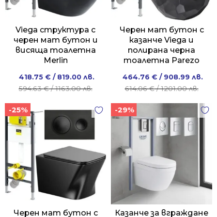
Viega структура с
Черен мат бутон с
черен мат бутон и
казанче Viega и
висяща тоалетна
полирана черна
Merlin
тоалетна Parezo
Original
Current
Original
Current
418.75
€
/ 819.00 лв.
464.76
€
/ 908.99 лв.
price
price
price
price
594.63
€
/ 1163.00 лв.
614.06
€
/ 1201.00 лв.
was:
is:
was:
is:
-25%
-29%
594.63 €
418.75 €
614.06 €
464.76 €
/
/
/
/
1163.00 лв..
819.00 лв..
1201.00 лв..
908.99 лв..
Черен мат бутон с
Казанче за вграждане