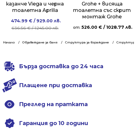
казанче Viega и черна
Grohe + висяща
тоалетна Aprilia
тоалетна със скрит
монтаж Grohe
Original
Current
474.99
€
/ 929.00 лв.
526.00
€
/ 1028.77 лв.
price
price
от:
636.56
€
/ 1245.00 лв.
was:
is:
636.56 €
474.99 €
Начало
Обзавеждане за баня
Структура за вграждане
Структури 
/
/
1245.00 лв..
929.00 лв..
Бърза доставка до 24 часа
Плащене при доставка
Преглед на пратката
Гаранция до 10 години