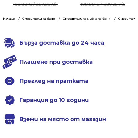
price
price
price
price
198.00
€
/ 387.25 лв.
198.00
€
/ 387.25 лв.
was:
is:
was:
is:
198.00 €
129.00 €
198.00 €
129.00 €
Начало
Смесители за баня
Смесители за мивка за баня
Смесители 
/
/
/
/
387.25 лв..
252.30 лв..
387.25 лв..
252.30 лв..
Бърза доставка до 24 часа
Плащене при доставка
Преглед на пратката
Гаранция до 10 години
Вземи на място от магазин