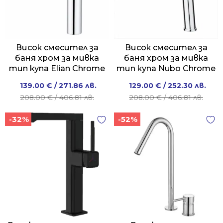
Висок смесител за
Висок смесител за
баня хром за мивка
баня хром за мивка
тип купа Elian Chrome
тип купа Nubo Chrome
Original
Current
Original
Current
139.00
€
/ 271.86 лв.
129.00
€
/ 252.30 лв.
price
price
price
price
208.00
€
/ 406.81 лв.
208.00
€
/ 406.81 лв.
was:
is:
was:
is:
-32%
-52%
208.00 €
139.00 €
208.00 €
129.00 €
/
/
/
/
406.81 лв..
271.86 лв..
406.81 лв..
252.30 лв..