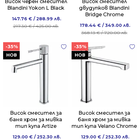
Висок черен смесител
Висок смесител
Blandini Yokon L Black
двудупков Blandini
Bridge Chrome
Original
Current
147.76
€
/ 288.99 лв.
Original
Current
178.44
€
/ 349.00 лв.
price
price
217.30
€
/ 425.00 лв.
price
price
368.13
€
/ 720.00 лв.
was:
is:
was:
is:
217.30 €
147.76 €
-35%
-35%
368.13 €
178.44 €
/
/
/
/
НОВ
НОВ
425.00 лв..
288.99 лв..
720.00 лв..
349.00 лв..
Висок смесител за
Висок смесител за
баня хром за мивка
баня хром за мивка
тип купа Artize
тип купа Velano Chrome
Original
Current
Original
Current
129.00
€
/ 252.30 лв.
129.00
€
/ 252.30 лв.