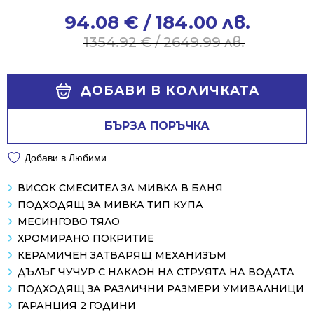
94.08
€
/ 184.00 лв.
Original
Current
price
price
1354.92
€
/ 2649.99 лв.
was:
is:
1354.92 €
94.08 €
Alternative:
/
/
ДОБАВИ В КОЛИЧКАТА
2649.99 лв..
184.00 лв..
БЪРЗА ПОРЪЧКА
Добави в Любими
ВИСОК СМЕСИТЕЛ ЗА МИВКА В БАНЯ
ПОДХОДЯЩ ЗА МИВКА ТИП КУПА
МЕСИНГОВО ТЯЛО
ХРОМИРАНО ПОКРИТИЕ
КЕРАМИЧЕН ЗАТВАРЯЩ МЕХАНИЗЪМ
ДЪЛЪГ ЧУЧУР С НАКЛОН НА СТРУЯТА НА ВОДАТА
ПОДХОДЯЩ ЗА РАЗЛИЧНИ РАЗМЕРИ УМИВАЛНИЦИ
ГАРАНЦИЯ 2 ГОДИНИ