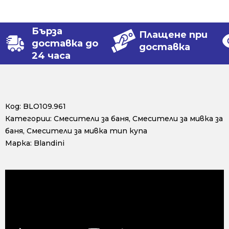
Бърза
Плащене при
доставка до
доставка
24 часа
Код:
BLO109.961
Категории:
Смесители за баня
,
Смесители за мивка за
баня
,
Смесители за мивка тип купа
Марка:
Blandini