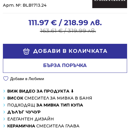
Арт. №:
BLB1713.24
111.97
€
/ 218.99 лв.
Original
Current
price
price
163.61
€
/ 319.99 лв.
was:
is:
163.61 €
111.97 €
Alternative:
/
/
ДОБАВИ В КОЛИЧКАТА
319.99 лв..
218.99 лв..
БЪРЗА ПОРЪЧКА
Добави в Любими
ВИЖ ВИДЕО ЗА ПРОДУКТА ⬇
ВИСОК
СМЕСИТЕЛ ЗА МИВКА В БАНЯ
ПОДХОДЯЩ
ЗА МИВКА ТИП КУПА
ДЪЛЪГ ЧУЧУР
ЕЛЕГАНТЕН ДИЗАЙН
КЕРАМИЧНА
СМЕСИТЕЛА ГЛАВА