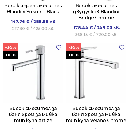
Висок черен смесител
Висок смесител
Blandini Yokon L Black
двудупков Blandini
Bridge Chrome
Original
Current
147.76
€
/ 288.99 лв.
Original
Current
178.44
€
/ 349.00 лв.
price
price
217.30
€
/ 425.00 лв.
price
price
368.13
€
/ 720.00 лв.
was:
is:
was:
is:
217.30 €
147.76 €
-35%
-35%
368.13 €
178.44 €
/
/
/
/
НОВ
НОВ
425.00 лв..
288.99 лв..
720.00 лв..
349.00 лв..
Висок смесител за
Висок смесител за
баня хром за мивка
баня хром за мивка
тип купа Artize
тип купа Velano Chrome