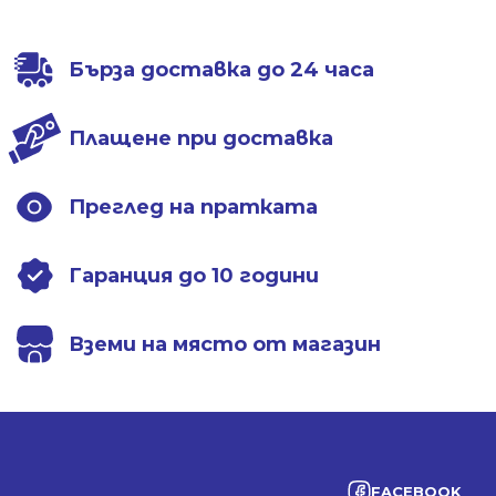
/
/
/
/
406.81 лв..
271.86 лв..
406.81 лв..
252.30 лв..
Бърза доставка до 24 часа
Плащене при доставка
Преглед на пратката
Гаранция до 10 години
Вземи на място от магазин
FACEBOOK