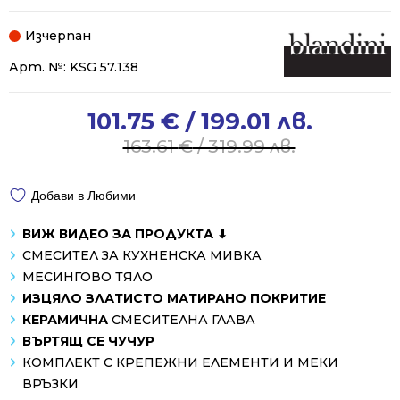
Изчерпан
Арт. №:
KSG 57.138
101.75
€
/ 199.01 лв.
Original
Current
price
price
163.61
€
/ 319.99 лв.
was:
is:
163.61 €
101.75 €
Добави в Любими
/
/
319.99 лв..
199.01 лв..
ВИЖ ВИДЕО ЗА ПРОДУКТА ⬇
СМЕСИТЕЛ ЗА КУХНЕНСКА МИВКА
МЕСИНГОВО ТЯЛО
ИЗЦЯЛО ЗЛАТИСТО МАТИРАНО ПОКРИТИЕ
КЕРАМИЧНА
СМЕСИТЕЛНА ГЛАВА
ВЪРТЯЩ СЕ ЧУЧУР
КОМПЛЕКТ С КРЕПЕЖНИ ЕЛЕМЕНТИ И МЕКИ
ВРЪЗКИ