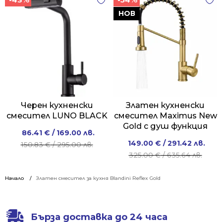
158.50 €
101.75 €
/
/
/
/
НОВ
340.00 лв..
239.00 лв..
310.00 лв..
199.01 лв..
Черен кухненски
Златен кухненски
смесител LUNO BLACK
смесител Maximus New
Gold с душ функция
Original
Current
86.41
€
/ 169.00 лв.
Original
Current
149.00
€
/ 291.42 лв.
price
price
150.83
€
/ 295.00 лв.
price
price
325.00
€
/ 635.64 лв.
was:
is:
was:
is:
150.83 €
86.41 €
325.00 €
149.00 €
Начало
Златен смесител за кухня Blandini Reflex Gold
/
/
/
/
295.00 лв..
169.00 лв..
635.64 лв..
291.42 лв..
Бърза доставка до 24 часа