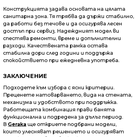
Конструкцията задава основата на цялата
санитарна зона. Тя трябва да държи стабилно,
да работи без течове и да осигурява лесен
достъп при сервиз. Надеждният модел ви
спестява ремонти, време и допълнителни
разходи. Качествената рамка остава
стабилна дори след години и поддържа
спокойствието при ежедневна употреба.
ЗАКЛЮЧЕНИЕ
Подходете към избора с ясни критерии.
Преценете натоварването, вида на стената,
механизма и удобството при поддръжка.
Работещата комбинация прави банята
функционална и подредена за дълъг период.
В
Geraka
ще откриете подбрани модели,
които улесняват решението и осигуряват