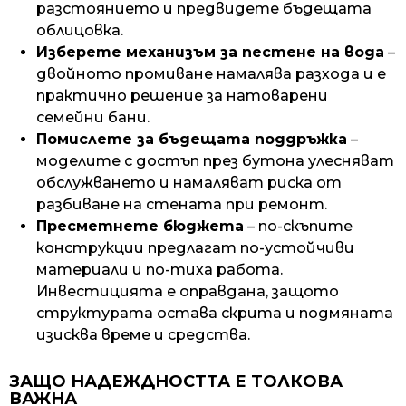
разстоянието и предвидете бъдещата
облицовка.
Изберете механизъм за пестене на вода
–
двойното промиване намалява разхода и е
практично решение за натоварени
семейни бани.
Помислете за бъдещата поддръжка
–
моделите с достъп през бутона улесняват
обслужването и намаляват риска от
разбиване на стената при ремонт.
Пресметнете бюджета
– по-скъпите
конструкции предлагат по-устойчиви
материали и по-тиха работа.
Инвестицията е оправдана, защото
структурата остава скрита и подмяната
изисква време и средства.
ЗАЩО НАДЕЖДНОСТТА Е ТОЛКОВА
ВАЖНА