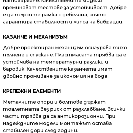
натоварване. Качествените модели
преминават тестове за устойчивост. Добре
е да търсите рамка с дебелина, която
гарантира стабилност и липса на вибрации.
КАЗАНЧЕ И МЕХАНИЗЪМ
Добре проектиран механизъм осигурява тихо
пълнене и спускане. Пластмасата трябва да е
устойчива на температурни разлики и
варовик. Качествените казанчета имат
двойно промиване за икономия на вода.
КРЕПЕЖНИ ЕЛЕМЕНТИ
Металните опори и болтове държат
тоалетната без риск от разхлабване. Всички
части трябва да са антикорозионни. При
надеждните модели монтажът остава
стабилен дори след години.