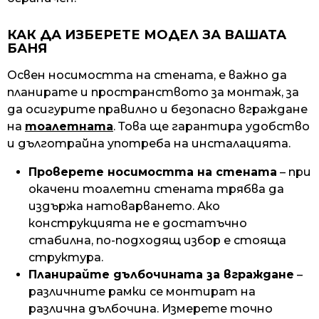
КАК ДА ИЗБЕРЕТЕ МОДЕЛ ЗА ВАШАТА
БАНЯ
Освен носимостта на стената, е важно да
планирате и пространството за монтаж, за
да осигурите правилно и безопасно вграждане
на
тоалетната
. Това ще гарантира удобство
и дълготрайна употреба на инсталацията.
Проверете носимостта на стената
– при
окачени тоалетни стената трябва да
издържа натоварването. Ако
конструкцията не е достатъчно
стабилна, по-подходящ избор е стояща
структура.
Планирайте дълбочината за вграждане
–
различните рамки се монтират на
различна дълбочина. Измерете точно