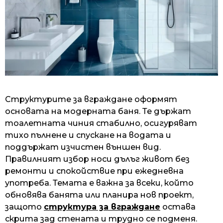
Структурите за вграждане оформят
основата на модерната баня. Те държат
тоалетната чиния стабилно, осигуряват
тихо пълнене и спускане на водата и
поддържат изчистен външен вид.
Правилният избор носи дълъг живот без
ремонти и спокойствие при ежедневна
употреба. Темата е важна за всеки, който
обновява банята или планира нов проект,
защото
структура за вграждане
остава
скрита зад стената и трудно се подменя.