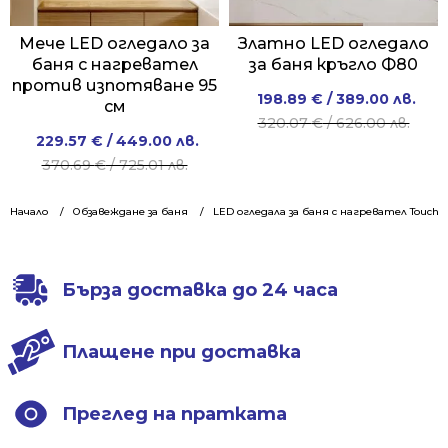
Мече LED огледало за
Златно LED огледало
баня с нагревател
за баня кръгло Ф80
против изпотяване 95
Original
Current
198.89
€
/ 389.00 лв.
см
price
price
320.07
€
/ 626.00 лв.
Original
Current
229.57
€
/ 449.00 лв.
was:
is:
price
price
370.69
€
/ 725.01 лв.
320.07 €
198.89 €
was:
is:
/
/
370.69 €
229.57 €
Начало
Обзавеждане за баня
LED огледала за баня с нагревател Touch
626.00 лв..
389.00 лв..
/
/
725.01 лв..
449.00 лв..
Бърза доставка до 24 часа
Плащене при доставка
Преглед на пратката