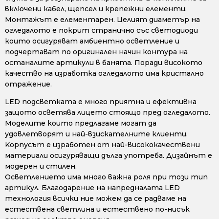
включени кабел, щепсел и крепежни елементи.
Монтажът е елементарен. Целият диаметър на
огледалото е покрит странично със светодиоди
които осигуряват амбиентно осветление и
подчертават по оригинален начин контура на
останалите артикули в банята. Поради високото
качество на изработка огледалото има кристално
отражение.
LED подсветката е много приятна и ефективна
защото осветява лицето стоящо пред огледалото.
Моделите които предлагаме могат да
удовлетворят и най-взискателните клиенти.
Kорпусът е изработен от най-висококачествени
материали осигуряващи дълга употреба. Дизайнът е
модерен и стилен.
Осветлението има много важна роля при този тип
артикул. Благодарение на напредналата LED
технология всички ние можем да се радваме на
естествена светлина и естествено по-нисък