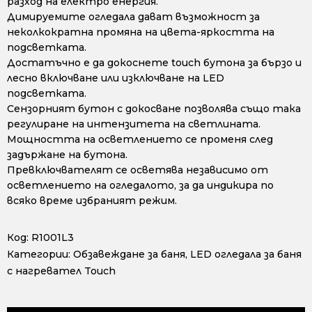
разход на електро енергия.
Димируемите огледала дават възможност за
неколкократна промяна на цвета-яркостта на
подсветката.
Достатъчно е да докоснете touch бутона за бързо и
лесно включване или изключване на LED
подсветката.
Сензорният бутон с докосване позволява също така
регулиране на интензитета на светлината.
Мощността на осветлението се променя след
задържане на бутона.
Превключвателят се осветява независимо от
осветлението на огледалото, за да индикира по
всяко време избраният режим.
Код:
R1001L3
Категории:
Обзавеждане за баня
,
LED огледала за баня
с нагревател Touch