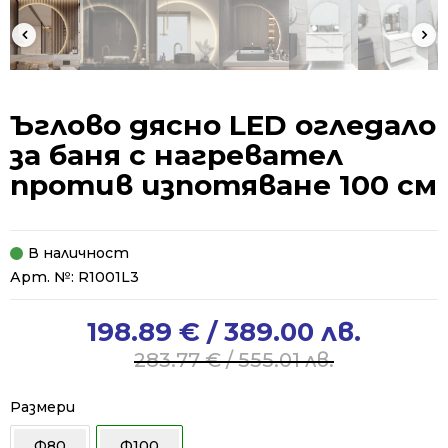
Ъглово дясно LED огледало
за баня с нагревател
против изпотяване 100 см
В наличност
Арт. №:
R1001L3
198.89
€
/ 389.00 лв.
Original
Current
price
price
283.77
€
/ 555.01 лв.
was:
is:
283.77 €
198.89 €
Размери
/
/
Ф80
Ф100