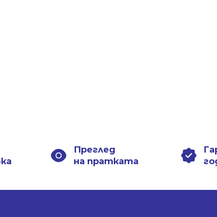
Преглед
Га
вка
на пратката
го