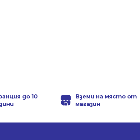
ранция до 10
Вземи на място от
дини
магазин