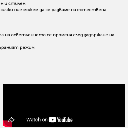
н и стилен.
сички ние можем да се радваме на естествена
 на осветлението се променя след задържане на
збраният режим.