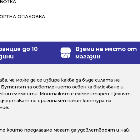
АБОТКА
ПОРТНА ОПАКОВКА
ранция до 10
Вземи на място от
дини
магазин
а, че може да се избира каква да бъде силата на
. Бутонът за осветлението освен за включване и
репежни елементи. Монтажът е елементарен. Целият
дчертават по оригинален начин контура на
ние.
е които предлагаме могат да удовлетворят и най-