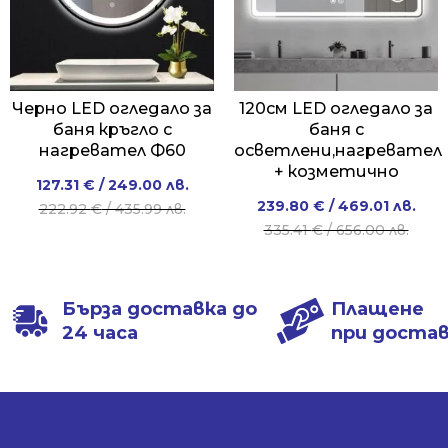
Черно LED огледало за
120см LED огледало за
баня кръгло с
баня с
нагревател Ф60
осветлени,нагревател
+ козметично
Original
Current
127.31
€
/ 249.00 лв.
Original
Current
239.80
€
/ 469.01 лв.
price
price
222.92
€
/ 435.99 лв.
price
price
335.41
€
/ 656.00 лв.
was:
is:
was:
is:
222.92 €
127.31 €
335.41 €
239.80 €
/
/
/
/
435.99 лв..
249.00 лв..
Бърза доставка до
Плащене
656.00 лв..
469.01 лв..
24 часа
при доста