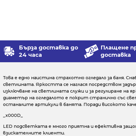
Бърза доставка до
Плащене п
24 часа
доставка
Това е едно наистина страхотно огледало за баня. Снаб
светлината. Яркостта се наглася посредством задърж
изключване на светлината служи и за регулиране на 
диаметър на огледалото е покрит странично със све
останалите артикули в банята. Поради високото кач
_x000D_
LED подсветката е много приятна и ефективна защо
взискателните клиенти.