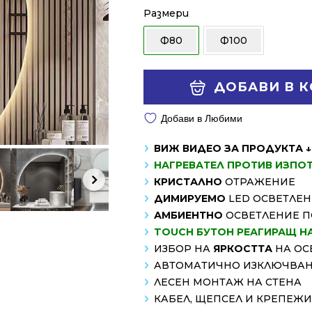
247.47 €
173.33 €
Размери
/
/
Ф80
Ф100
484.01 лв..
339.00 лв..
Alternative:
ДОБАВИ В 
Добави в Любими
ВИЖ ВИДЕО ЗА ПРОДУКТА ↓
НАГРЕВАТЕЛ ПРОТИВ ИЗПО
КРИСТАЛНО
ОТРАЖЕНИЕ
ДИМИРУЕМО
LED ОСВЕТЛЕ
АМБИЕНТНО
ОСВЕТЛЕНИЕ П
TOUCH
БУТОН РЕАГИРАЩ Н
ИЗБОР НА
ЯРКОСТТА
НА ОС
АВТОМАТИЧНО ИЗКЛЮЧВАНЕ
ЛЕСЕН МОНТАЖ НА СТЕНА
КАБЕЛ, ЩЕПСЕЛ И КРЕПЕЖ