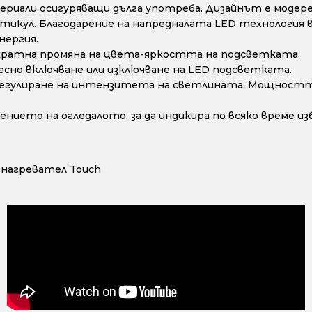
риали осигуряващи дълга употреба. Дизайнът е модере
икул. Благодарение на напредналата LED технология в
нергия.
кратна промяна на цвета-яркостта на подсветката.
есно включване или изключване на LED подсветката.
регулиране на интензитета на светлината. Мощността
ието на огледалото, за да индикира по всяко време и
с нагревател Touch