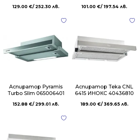
129.00
€
/ 252.30 лв.
101.00
€
/ 197.54 лв.
Аспиратор Pyramis
Аспиратор Teka CNL
Turbo Slim 065006401
6415 ИНОКС 40436810
152.88
€
/ 299.01 лв.
189.00
€
/ 369.65 лв.