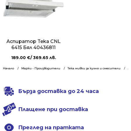
Аспиратор Teka CNL
6415 Бял 40436811
189.00
€
/ 369.65 лв.
Начало
Марки - Производители
Тека мивки за кухня и смесители
А
Бърза доставка до 24 часа
Плащене при доставка
Преглед на пратката