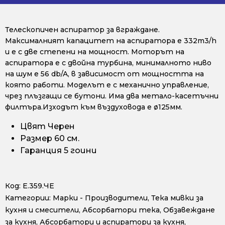
Телескопичен аспиратор за вграждане.
Максималният капацитет на аспиратора е 332m3/h
и е с две степени на мощност. Моторът на
аспиратора е с двойна турбина, минималното ниво
на шум е 56 db/A, в зависимост от мощността на
която работи. Моделът е с механично управление,
чрез плъзгащи се бутони. Има два метало-касетъчни
филтъра.Изходът към въздуховода е ø125мм.
Цвят Черен
Размер 60 см.
Гаранция 5 гоини
Код:
Е.359.ЧЕ
Категории:
Марки - Производители
,
Тека мивки за
кухня и смесители
,
Абсорбатори тека
,
Обзавеждане
за кухня
,
Абсорбатори и аспиратори за кухня
,