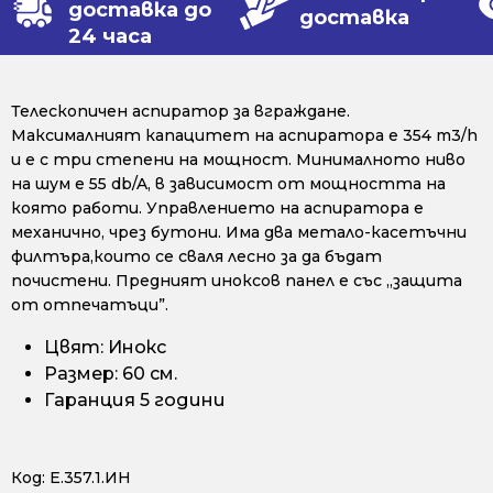
доставка до
доставка
24 часа
Телескопичен аспиратор за вграждане.
Максималният капацитет на аспиратора е 354 m3/h
и е с три степени на мощност. Минималното ниво
на шум е 55 db/A, в зависимост от мощността на
която работи. Управлението на аспиратора е
механично, чрез бутони. Има два метало-касетъчни
филтъра,които се сваля лесно за да бъдат
почистени. Предният иноксов панел е със „защита
от отпечатъци”.
Цвят: Инокс
Размер: 60 см.
Гаранция 5 години
Код:
Е.357.1.ИН