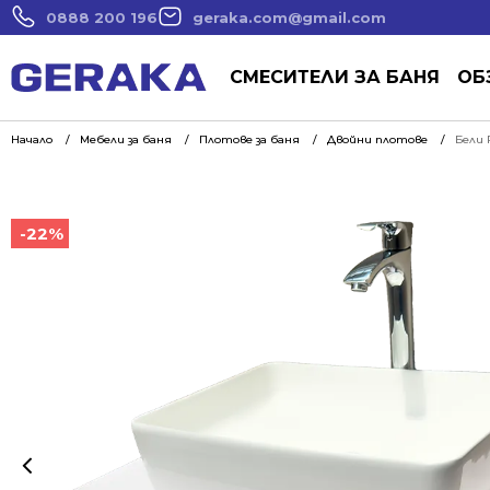
0888 200 196
geraka.com@gmail.com
СМЕСИТЕЛИ ЗА БАНЯ
ОБ
Начало
Мебели за баня
Плотове за баня
Двойни плотове
Бели 
-22%
-22%