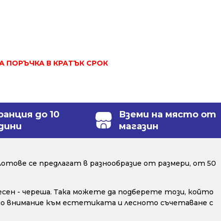
ЗА ПОРЪЧКА В КРАТЪК СРОК
ранция до 10
Вземи на място от
дини
магазин
отове се предлагат в разнообразие от размери, от 50
весен - череша. Така можете да подберете този, който
ално внимание към естетиката и лесното съчетаване с