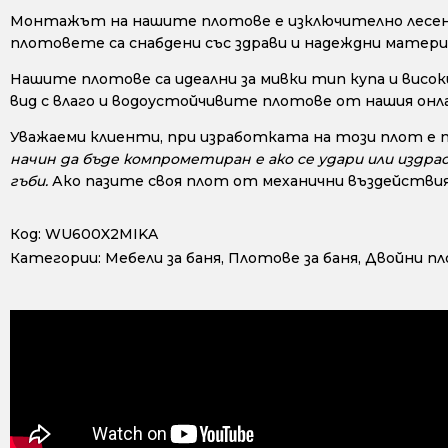
Монтажът на нашите плотове е изключително лесен, 
плотовете са снабдени със здрави и надеждни материа
Нашите плотове са идеални за мивки тип купа и висок
вид с влаго и водоустойчивите плотове от нашия онл
Уважаеми клиенти, при изработката на този плот е 
начин да бъде компрометиран е ако се удари или издра
гъби.
Ако пазите своя плот от механични въздействия
Код:
WU600X2MIKA
Категории:
Мебели за баня
,
Плотове за баня
,
Двойни п