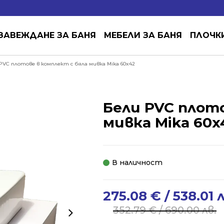
ЗАВЕЖДАНЕ ЗА БАНЯ
МЕБЕЛИ ЗА БАНЯ
ПЛОЧК
PVC плотове в комплект с бяла мивка Mika 60x42
Бели PVC плото
мивка Mika 60x
В наличност
275.08
€
/ 538.01 
Original
Current
price
price
352.79
€
/ 690.00 лв.
was:
is: