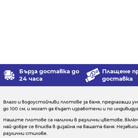
Бърза доставка до
Плащене п
24 часа
доставка
Влаго и водоустойчиви плотове за баня, предлагащи 
до 100 см, и могат да бъдат изработени и по индивид
Нашите плотове са налични в различни цветове, включи
най-добре се вписва в дизайна на вашата баня. Незав
различни стилове.