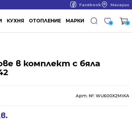
Facebook
Магазин
И
КУХНЯ
ОТОПЛЕНИЕ
МАРКИ
0
0
ве в комплект с бяла
42
Арт. №:
WU600X2MIKA
лв.