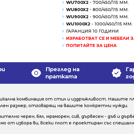
WU700X2
- 700/450/115 MM.
WU800X2
- 800/450/115 MM.
WU900X2
- 900/450/115 MM.
WU1000X2
- 1000/450/115 MM.
ГАРАНЦИЯ 10 ГОДИНИ
ИЗРАБОТВАТ СЕ И МЕБЕЛИ 
ПОПИТАЙТЕ ЗА ЦЕНА
ри
Преглед на
Га
пратката
го
уникална комбинация от стил и издръжливост. Нашите пл
уален размер, отговарящ на вашите конкретни нужди.
телно черен, бял, мраморен, сив, дървесен - дъб и дър
исимо от избора ви, всеки плот е проектиран със специ