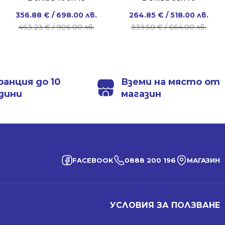
Original
Current
Original
Current
356.88
€
/ 698.00 лв.
264.85
€
/ 518.00 лв.
price
price
price
price
463.23
€
/ 906.00 лв.
339.50
€
/ 664.00 лв.
was:
is:
was:
is:
463.23 €
356.88 €
339.50 €
264.85 €
/
/
/
/
906.00 лв..
698.00 лв..
664.00 лв..
518.00 лв..
ранция до 10
Вземи на място от
дини
магазин
FACEBOOK
0888 200 196
МАГАЗИН
УСЛОВИЯ ЗА ПОЛЗВАНЕ