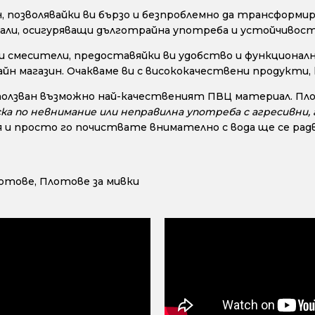
позволявайки ви бързо и безпроблемно да трансформир
ли, осигуряващи дълготрайна употреба и устойчивост н
и смесители, предоставяйки ви удобство и функционалн
айн магазин. Очакваме ви с висококачествени продукти
ползван възможно най-качественият ПВЦ материал. Пло
ска по невнимание или неправилна употреба с агресивни
 и просто го почиствате внимателно с вода ще се радв
лотове
,
Плотове за мивки