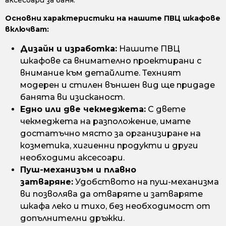
аксесоари за баня.
Основни характеристики на нашите ПВЦ шкафове
включват:
Дизайн и изработка:
Нашите ПВЦ
шкафове са внимателно проектирани с
внимание към детайлите. Техният
модерен и стилен външен вид ще придаде
банята ви изисканост.
Едно или две чекмеджета:
С двете
чекмеджета на разположение, имате
достатъчно място за организиране на
козметика, хигиенни продукти и други
необходими аксесоари.
Пуш-механизъм и плавно
затваряне:
Удобството на пуш-механизма
ви позволява да отваряте и затваряте
шкафа леко и тихо, без необходимост от
допълнителни дръжки.