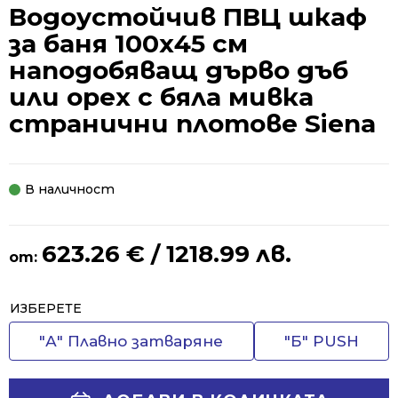
Водоустойчив ПВЦ шкаф
за баня 100х45 см
наподобяващ дърво дъб
или орех с бяла мивка
странични плотове Siena
В наличност
623.26
€
/ 1218.99 лв.
от:
Alternative:
ИЗБЕРЕТЕ
"А" Плавно затваряне
"Б" PUSH