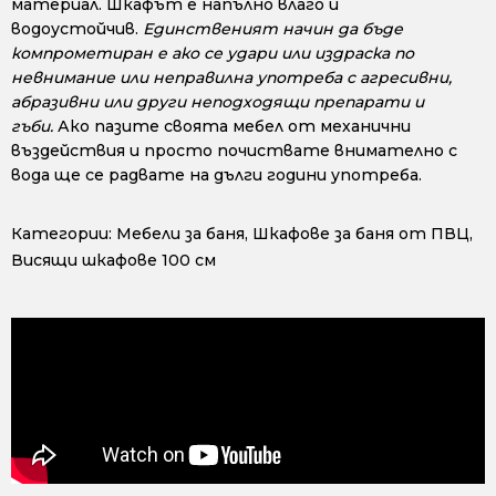
материал. Шкафът е напълно влаго и
водоустойчив.
Единственият начин да бъде
компрометиран е ако се удари или издраска по
невнимание или неправилна употреба с агресивни,
абразивни или други неподходящи препарати и
гъби.
Ако пазите своята мебел от механични
въздействия и просто почиствате внимателно с
вода ще се радвате на дълги години употреба.
Категории:
Мебели за баня
,
Шкафове за баня от ПВЦ
,
Висящи шкафове 100 см