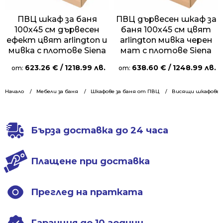
ПВЦ шкаф за баня
ПВЦ дървесен шкаф за
100х45 см дървесен
баня 100х45 см цвят
ефект цвят arlington и
arlington мивка черен
мивка с плотове Siena
мат с плотове Siena
623.26
€
/ 1218.99 лв.
638.60
€
/ 1248.99 лв.
от:
от:
Начало
Мебели за баня
Шкафове за баня от ПВЦ
Висящи шкафове 1
Бърза доставка до 24 часа
Плащене при доставка
Преглед на пратката