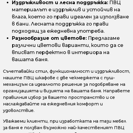
Издръжливост и лесна поддръжка:
ПВЦ
материалът е издръжлив и устойчив на
влага, което го прави идеален за използване
в бани. Лесната поддръжка го прави
подходящ за ежедневна употреба.
Разнообразие от цветове:
Предлагаме
различни цветови варианти, които да се
вписват перфектно в интериора на
вашата баня.
Съчетавайки стил, функционалност и издръжливост,
нашите ПВЦ шкафове с две чекмеджета с пуш-
механизъм са идеалното решение за подобряване на
организацията и визията на вашата баня. Направете
правилния избор за вашето пространство и се
наслаждавайте на ежедневния комфорт и
удоволствие.
Уважаеми клиенти, при изработката на тази мебел
за баня е ползван възможно най-качественият ПВЦ