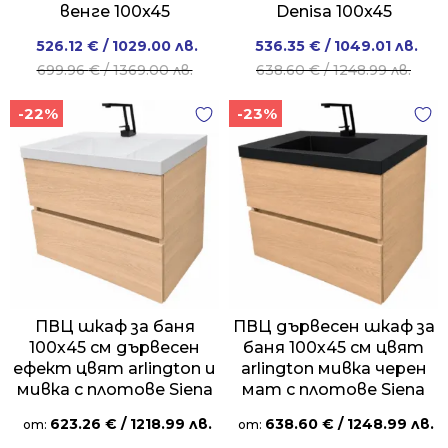
венге 100x45
Denisa 100x45
Original
Current
Original
Current
526.12
€
/ 1029.00 лв.
536.35
€
/ 1049.01 лв.
price
price
price
price
699.96
€
/ 1369.00 лв.
638.60
€
/ 1248.99 лв.
was:
is:
was:
is:
-22%
-23%
699.96 €
526.12 €
638.60 €
536.35 €
/
/
/
/
1369.00 лв..
1029.00 лв..
1248.99 лв..
1049.01 лв..
ПВЦ шкаф за баня
ПВЦ дървесен шкаф за
100х45 см дървесен
баня 100х45 см цвят
ефект цвят arlington и
arlington мивка черен
мивка с плотове Siena
мат с плотове Siena
623.26
€
/ 1218.99 лв.
638.60
€
/ 1248.99 лв.
от:
от: