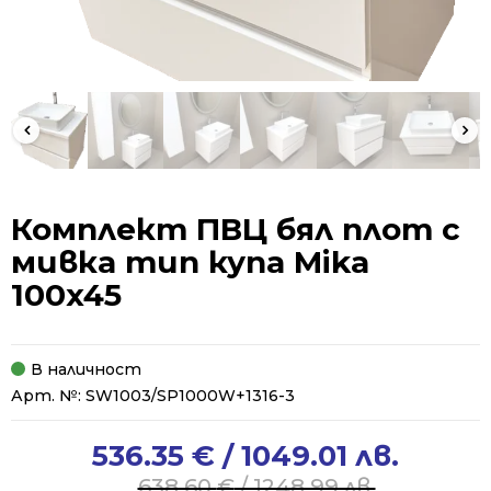
Комплект ПВЦ бял плот с
мивка тип купа Mika
100x45
В наличност
Арт. №:
SW1003/SP1000W+1316-3
536.35
€
/ 1049.01 лв.
Original
Current
price
price
638.60
€
/ 1248.99 лв.