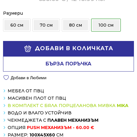
was:
is:
638.60 €
536.35 €
Размери
/
/
60 см
70 см
80 см
100 см
1248.99 лв..
1049.01 лв..
Alternative:
ДОБАВИ В КОЛИЧКАТА
БЪРЗА ПОРЪЧКА
Добави в Любими
МЕБЕЛ ОТ ПВЦ
МАСИВЕН ПЛОТ ОТ ПВЦ
В КОМПЛЕКТ С БЯЛА ПОРЦЕЛАНОВА МИВКА
MIKA
ВОДО И ВЛАГО УСТОЙЧИВ
ЧЕКМЕДЖЕTA С
ПЛАВЕН МЕХАНИЗЪМ
ОПЦИЯ
PUSH МЕХАНИЗЪМ - 60.00 €
РАЗМЕР:
100X45X60
СМ