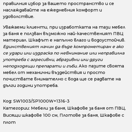
правилния избор за вашето пространство и се
наслаждавайте на ежедневния комфорт и
удоволствие.
Уважаеми клиенти, при изработката на тази мебел
за баня е ползван възможно най-качественият ПВЦ
материал. Шкафът е напълно влаго и водоустойчив.
Единственият начин да бъде компрометиран е ако
се удари или издраска по невнимание или неправилна
употреба с агресивни, абразивни или други
неподходящи препарати и гъби.
Ако пазите своята
мебел от механични въздействия и просто
почиствате внимателно с вода ще се радвате на
дълги години употреба.
Код:
SW1003/SP1000W+1316-3
Категории:
Мебели за баня
,
Шкафове за баня от ПВЦ
,
Висящи шкафове 100 см
,
Плотове за баня
,
Шкафове с
плот