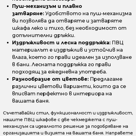
Пуш-механизъм и плавно
затваряне:
Удобството на пуш-механизма
ви позволява да отваряте и затваряте
шкафа леко и тихо, без необходимост от
допълнителни дръжки.
Издръжливост и лесна поддръжка:
ПВЦ
материалът е издръжлив и устойчив на
влага, което го прави идеален за използване
в бани. Лесната поддръжка го прави
подходящ за ежедневна употреба.
Разнообразие от цветове:
Предлагаме
различни цветови варианти, които да се
вписват перфектно в интериора на
вашата баня.
Съчетавайки стил, функционалност и издръжливост,
нашите ПВЦ шкафове с две чекмеджета с пуш-
механизъм са идеалното решение за подобряване на
организацията и визията на вашата баня. Направете