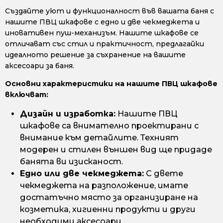
Създайте уют и функционалност във вашата баня с
нашите ПВЦ шкафове с едно и две чекмеджета и
иновативен пуш-механизъм. Нашите шкафове се
отличават със стил и практичност, предлагайки
идеалното решение за съхранение на вашите
аксесоари за баня.
Основни характеристики на нашите ПВЦ шкафове
включват:
Дизайн и изработка:
Нашите ПВЦ
шкафове са внимателно проектирани с
внимание към детайлите. Техният
модерен и стилен външен вид ще придаде
банята ви изисканост.
Едно или две чекмеджета:
С двете
чекмеджета на разположение, имате
достатъчно място за организиране на
козметика, хигиенни продукти и други
необходими аксесоари.