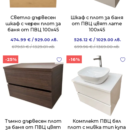
Светло дървесен
Шкаф с плот за баня
шкаф с черен плот за
от ПВЦ цвят лате
баня от ПВЦ 100x45
100x45
Original
Current
Original
Current
474.99
€
/ 929.00 лв.
526.12
€
/ 1029.00 лв.
price
price
price
price
679.51
€
/ 1329.01 лв.
699.96
€
/ 1369.00 лв.
was:
is:
was:
is:
-25%
-16%
679.51 €
474.99 €
699.96 €
526.12 €
/
/
/
/
1329.01 лв..
929.00 лв..
1369.00 лв..
1029.00 лв..
Тъмно дървесен плот
Комплект ПВЦ бял
за баня от ПВЦ цвят
плот с мивка тип купа