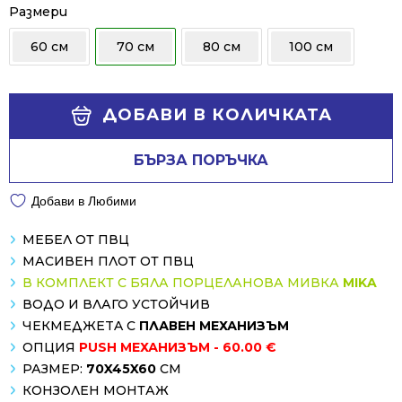
531.23 €
469.88 €
Размери
/
/
60 см
70 см
80 см
100 см
1039.00 лв..
919.01 лв..
Alternative:
ДОБАВИ В КОЛИЧКАТА
БЪРЗА ПОРЪЧКА
Добави в Любими
МЕБЕЛ ОТ ПВЦ
МАСИВЕН ПЛОТ ОТ ПВЦ
В КОМПЛЕКТ С БЯЛА ПОРЦЕЛАНОВА МИВКА
MIKA
ВОДО И ВЛАГО УСТОЙЧИВ
ЧЕКМЕДЖЕTA С
ПЛАВЕН МЕХАНИЗЪМ
ОПЦИЯ
PUSH МЕХАНИЗЪМ - 60.00 €
РАЗМЕР:
70X45X60
СМ
КОНЗОЛЕН МОНТАЖ