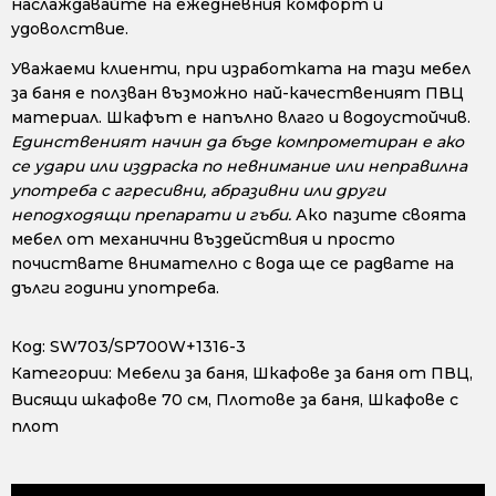
наслаждавайте на ежедневния комфорт и
удоволствие.
Уважаеми клиенти, при изработката на тази мебел
за баня е ползван възможно най-качественият ПВЦ
материал. Шкафът е напълно влаго и водоустойчив.
Единственият начин да бъде компрометиран е ако
се удари или издраска по невнимание или неправилна
употреба с агресивни, абразивни или други
неподходящи препарати и гъби.
Ако пазите своята
мебел от механични въздействия и просто
почиствате внимателно с вода ще се радвате на
дълги години употреба.
Код:
SW703/SP700W+1316-3
Категории:
Мебели за баня
,
Шкафове за баня от ПВЦ
,
Висящи шкафове 70 см
,
Плотове за баня
,
Шкафове с
плот