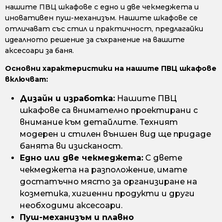
нашите ПВЦ шкафове с едно и две чекмеджета и
иновативен пуш-механизъм. Нашите шкафове се
отличават със стил и практичност, предлагайки
идеалното решение за съхранение на вашите
аксесоари за баня.
Основни характеристики на нашите ПВЦ шкафове
включват:
Дизайн и изработка:
Нашите ПВЦ
шкафове са внимателно проектирани с
внимание към детайлите. Техният
модерен и стилен външен вид ще придаде
банята ви изисканост.
Едно или две чекмеджета:
С двете
чекмеджета на разположение, имате
достатъчно място за организиране на
козметика, хигиенни продукти и други
необходими аксесоари.
Пуш-механизъм и плавно