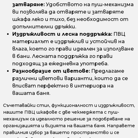
затваряне:
Удобството на пуш-механизма
ви позволява да отваряте и затваряте
шкафа леко и тихо, без необходимост от
допълнителни дръжки.
Издръжливост и лесна поддръжка:
ПВЦ
материалът е издръжлив и устойчив на
влага, което го прави идеален за използване
в бани. Лесната поддръжка го прави
подходящ за ежедневна употреба.
Разнообразие от цветове:
Предлагаме
различни цветови варианти, които да се
вписват перфектно в интериора на
вашата баня.
Съчетавайки стил, функционалност и издръжливост,
нашите ПВЦ шкафове с две чекмеджета с пуш-
механизъм са идеалното решение за подобряване на
организацията и визията на вашата баня. Направете
правилния избор за вашето пространство и се