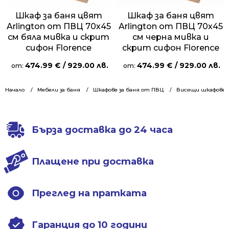
Шкаф за баня цвят
Шкаф за баня цвят
Arlington от ПВЦ 70х45
Arlington от ПВЦ 70х45
см бяла мивка и скрит
см черна мивка и
сифон Florence
скрит сифон Florence
474.99
€
/ 929.00 лв.
474.99
€
/ 929.00 лв.
от:
от:
Начало
Мебели за баня
Шкафове за баня от ПВЦ
Висящи шкафове 7
Бърза доставка до 24 часа
Плащене при доставка
Преглед на пратката
Гаранция до 10 години