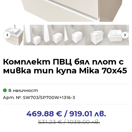
Комплект ПВЦ бял плот с
мивка тип купа Mika 70x45
В наличност
Арт. №:
SW703/SP700W+1316-3
469.88
€
/ 919.01 лв.
Original
Current
price
price
531.23
€
/ 1039.00 лв.
was:
is: