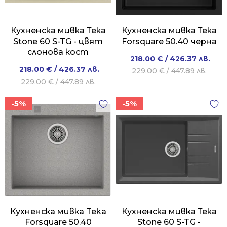
Кухненска мивка Тека
Кухненска мивка Тека
Stone 60 S-TG - цвят
Forsquare 50.40 черна
слонова кост
Original
Current
218.00
€
/ 426.37 лв.
Original
Current
218.00
€
/ 426.37 лв.
price
price
229.00
€
/ 447.89 лв.
price
price
229.00
€
/ 447.89 лв.
was:
is:
was:
is:
229.00 €
218.00 €
-5%
-5%
229.00 €
218.00 €
/
/
/
/
447.89 лв..
426.37 лв..
447.89 лв..
426.37 лв..
Кухненска мивка Teka
Кухненска мивка Тека
Forsquare 50.40
Stone 60 S-TG -