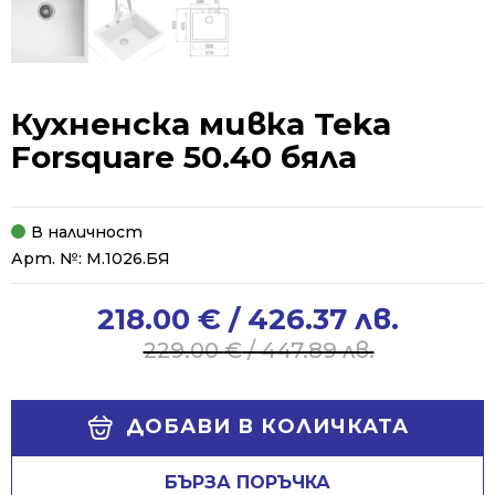
Кухненска мивка Teka
Forsquare 50.40 бяла
В наличност
Арт. №:
М.1026.БЯ
218.00
€
/ 426.37 лв.
Original
Current
price
price
229.00
€
/ 447.89 лв.
was:
is:
229.00 €
218.00 €
Alternative:
/
/
ДОБАВИ В КОЛИЧКАТА
447.89 лв..
426.37 лв..
БЪРЗА ПОРЪЧКА