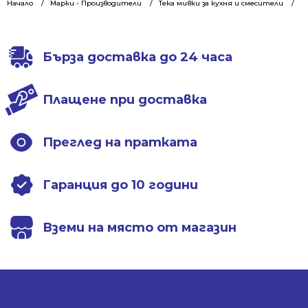
229.00 €
218.00 €
229.00 €
218.00 €
Начало
Марки - Производители
Тека мивки за кухня и смесители
М
/
/
/
/
447.89 лв..
426.37 лв..
447.89 лв..
426.37 лв..
Бърза доставка до 24 часа
Плащене при доставка
Преглед на пратката
Гаранция до 10 години
Вземи на място от магазин