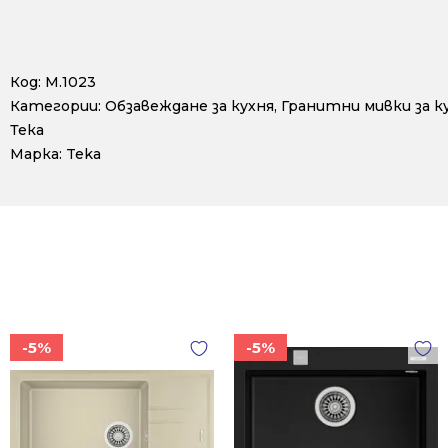
Код:
М.1023
Категории:
Обзавеждане за кухня
,
Гранитни мивки за к
Тека
Марка:
Teka
-5%
-5%