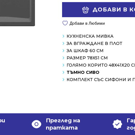
229.00 €
218.00 €
Alternative:
ДОБАВИ В 
/
/
447.89 лв..
426.37 лв..
Добави в Любими
КУХНЕНСКА МИВКА
ЗА ВГРАЖДАНЕ В ПЛОТ
ЗА ШКАФ 60 СМ
РАЗМЕР 78Х51 СМ
ГОЛЯМО КОРИТО 48Х41Х20 
ТЪМНО СИВО
КОМПЛЕКТ СЪС СИФОНИ И 
ри
Преглед на
Га
пратката
го