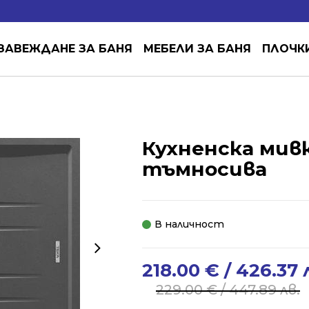
ЗАВЕЖДАНЕ ЗА БАНЯ
МЕБЕЛИ ЗА БАНЯ
ПЛОЧК
Кухненска мивка
тъмносива
В наличност
218.00
€
/ 426.37 
Original
Current
price
price
229.00
€
/ 447.89 лв.
was:
is: