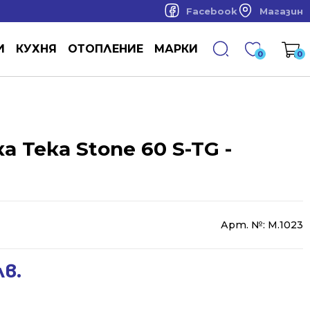
Facebook
Магазин
И
КУХНЯ
ОТОПЛЕНИЕ
МАРКИ
0
0
 Тека Stone 60 S-TG -
Арт. №:
М.1023
лв.