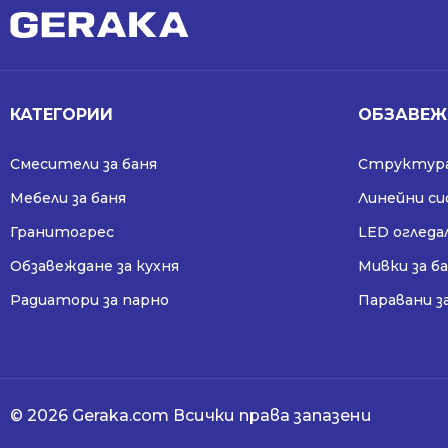
КАТЕГОРИИ
ОБЗАВЕЖ
Смесители за баня
Структура
Мебели за баня
Линейни с
Гранитогрес
LED огледа
Обзавеждане за кухня
Мивки за б
Радиатори за парно
Паравани з
© 2026 Geraka.com Всички права запазени