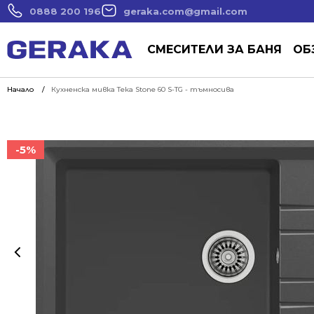
0888 200 196
geraka.com@gmail.com
СМЕСИТЕЛИ ЗА БАНЯ
ОБ
Начало
Кухненска мивка Тека Stone 60 S-TG - тъмносива
-5%
-5%