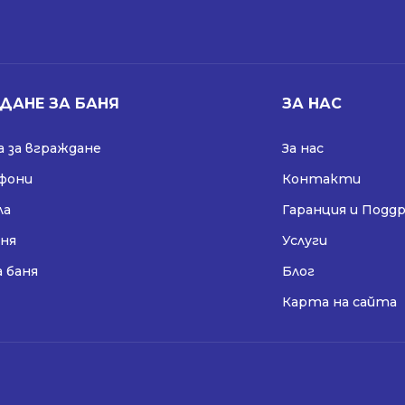
ДАНЕ ЗА БАНЯ
ЗА НАС
 за вграждане
За нас
ифони
Контакти
ла
Гаранция и Подд
аня
Услуги
а баня
Блог
Карта на сайта