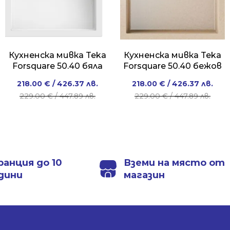
Кухненска мивка Teka
Кухненска мивка Teka
Forsquare 50.40 бяла
Forsquare 50.40 бежов
Original
Current
Original
Current
218.00
€
/ 426.37 лв.
218.00
€
/ 426.37 лв.
price
price
price
price
229.00
€
/ 447.89 лв.
229.00
€
/ 447.89 лв.
was:
is:
was:
is:
229.00 €
218.00 €
229.00 €
218.00 €
/
/
/
/
447.89 лв..
426.37 лв..
447.89 лв..
426.37 лв..
ранция до 10
Вземи на място от
дини
магазин