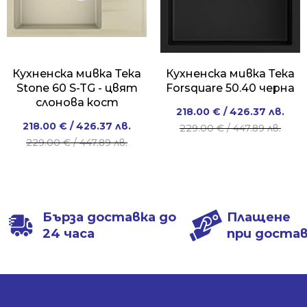
Кухненска мивка Тека
Кухненска мивка Тека
Stone 60 S-TG - цвят
Forsquare 50.40 черна
слонова кост
Original
Current
218.00
€
/ 426.37 лв.
Original
Current
218.00
€
/ 426.37 лв.
price
price
229.00
€
/ 447.89 лв.
price
price
229.00
€
/ 447.89 лв.
was:
is:
was:
is:
229.00 €
218.00 €
229.00 €
218.00 €
/
/
/
/
447.89 лв..
426.37 лв..
447.89 лв..
426.37 лв..
Бърза доставка до
Плащене
24 часа
при доста