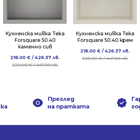
Кухненска мивка Teka
Кухненска мивка Тека
Forsquare 50.40
Forsquare 50.40 крем
каменно сив
Original
Current
218.00
€
/ 426.37 лв.
Original
Current
218.00
€
/ 426.37 лв.
price
price
229.00
€
/ 447.89 лв.
price
price
229.00
€
/ 447.89 лв.
was:
is:
was:
is:
229.00 €
218.00 €
229.00 €
218.00 €
/
/
/
/
447.89 лв..
426.37 лв..
447.89 лв..
426.37 лв..
Преглед
Га
вка
на пратката
го