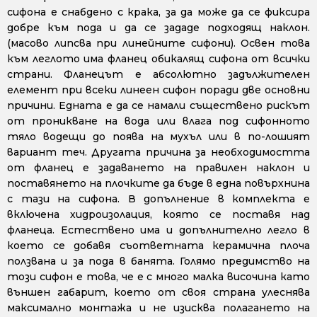
сифона е снабдено с крака, за да може да се фиксира
добре към пода и да се зададе подходящ наклон.
(масово липсва при линейните сифони). Освен това
към леглото има фланец обикалящ сифона от всички
страни. Фланецът е абсолютно задължителен
елемент при всеки линеен сифон поради две основни
причини. Едната е да се намали съществено рискът
от проникване на вода или влага под сифонното
тяло водещи до поява на мухъл или в по-лошият
вариант теч. Другата причина за необходимостта
от фланец е задаването на правилен наклон и
поставянето на плочките да бъде в една повърхнина
с тази на сифона. В допълнение в комплекта е
включена хидроизолация, която се поставя над
фланеца. Естествено има и допълнително легло в
което се добавя съответната керамична плоча
ползвана и за пода в банята. Голямо предимство на
този сифон е това, че е с много малка височина като
външен габарит, което от своя страна улеснява
максимално монтажа и не изисква полагането на