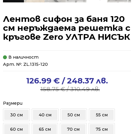
Лентов сифон за баня 120
см неръждаема решетка с
кръгове Zero УЛТРА НИСЪК
В наличност
Арт. №:
ZL.1315-120
126.99
€
/ 248.37 лв.
Original
Current
price
price
158.75
€
/ 310.49 лв.
was:
is:
158.75 €
126.99 €
Размери
/
/
30 см
40 см
50 см
55 см
310.49 лв..
248.37 лв..
60 см
65 см
70 см
75 см