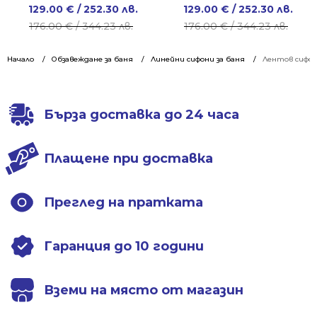
Original
Current
Original
Current
129.00
€
/ 252.30 лв.
129.00
€
/ 252.30 лв.
price
price
price
price
176.00
€
/ 344.23 лв.
176.00
€
/ 344.23 лв.
was:
is:
was:
is:
176.00 €
129.00 €
176.00 €
129.00 €
Начало
Обзавеждане за баня
Линейни сифони за баня
Лентов сифон
/
/
/
/
344.23 лв..
252.30 лв..
344.23 лв..
252.30 лв..
Бърза доставка до 24 часа
Плащене при доставка
Преглед на пратката
Гаранция до 10 години
Вземи на място от магазин