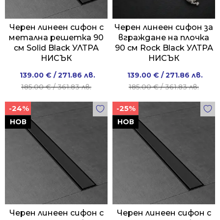
Черен линеен сифон с
Черен линеен сифон за
метална решетка 90
вграждане на плочка
см Solid Black УЛТРА
90 см Rock Black УЛТРА
НИСЪК
НИСЪК
Original
Current
Original
Current
139.00
€
/ 271.86 лв.
139.00
€
/ 271.86 лв.
price
price
price
price
185.00
€
/ 361.83 лв.
185.00
€
/ 361.83 лв.
was:
is:
was:
is:
-24%
-25%
185.00 €
139.00 €
185.00 €
139.00 €
/
/
/
/
НОВ
НОВ
361.83 лв..
271.86 лв..
361.83 лв..
271.86 лв..
Черен линеен сифон с
Черен линеен сифон с