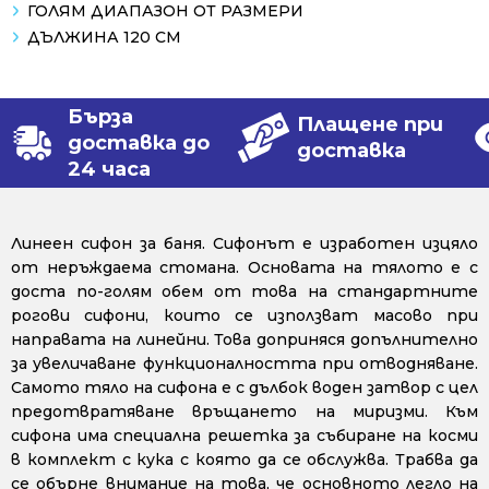
ГОЛЯМ ДИАПАЗОН ОТ РАЗМЕРИ
ДЪЛЖИНА 120 СМ
Бърза
Плащене при
доставка до
доставка
24 часа
Линеен сифон за баня. Сифонът е изработен изцяло
от неръждаема стомана. Основата на тялото е с
доста по-голям обем от това на стандартните
рогови сифони, които се използват масово при
направата на линейни. Това доприняся допълнително
за увеличаване функционалността при отводняване.
Самото тяло на сифона е с дълбок воден затвор с цел
предотвратяване връщането на миризми. Към
сифона има специална решетка за събиране на косми
в комплект с кука с която да се обслужва. Трабва да
се обърне внимание на това, че основното легло на