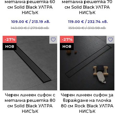
метална решетка 60
метална решетка 70
см Solid Black УЛТРА
см Solid Black УЛТРА
НИСЪК
НИСЪК
Original
Current
Original
Current
109.00
€
/ 213.19 лв.
119.00
€
/ 232.74 лв.
price
price
price
price
143.00
€
/ 279.68 лв.
159.00
€
/ 310.98 лв.
was:
is:
was:
is:
-27%
-27%
143.00 €
109.00 €
159.00 €
119.00 €
/
/
/
/
НОВ
НОВ
279.68 лв..
213.19 лв..
310.98 лв..
232.74 лв..
Черен линеен сифон с
Черен линеен сифон за
метална решетка 80
вграждане на плочка
см Solid Black УЛТРА
80 см Rock Black УЛТРА
НИСЪК
НИСЪК