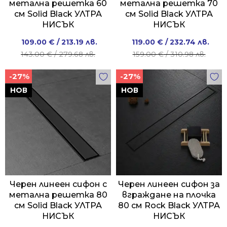
метална решетка 60
метална решетка 70
см Solid Black УЛТРА
см Solid Black УЛТРА
НИСЪК
НИСЪК
Original
Current
Original
Current
109.00
€
/ 213.19 лв.
119.00
€
/ 232.74 лв.
price
price
price
price
143.00
€
/ 279.68 лв.
159.00
€
/ 310.98 лв.
was:
is:
was:
is:
-27%
-27%
143.00 €
109.00 €
159.00 €
119.00 €
/
/
/
/
НОВ
НОВ
279.68 лв..
213.19 лв..
310.98 лв..
232.74 лв..
Черен линеен сифон с
Черен линеен сифон за
метална решетка 80
вграждане на плочка
см Solid Black УЛТРА
80 см Rock Black УЛТРА
НИСЪК
НИСЪК