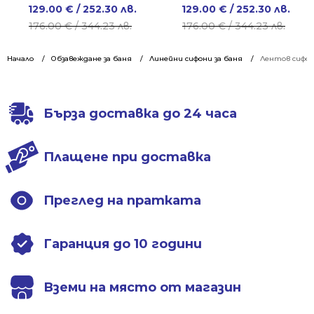
Original
Current
Original
Current
129.00
€
/ 252.30 лв.
129.00
€
/ 252.30 лв.
price
price
price
price
176.00
€
/ 344.23 лв.
176.00
€
/ 344.23 лв.
was:
is:
was:
is:
176.00 €
129.00 €
176.00 €
129.00 €
Начало
Обзавеждане за баня
Линейни сифони за баня
Лентов сифон
/
/
/
/
344.23 лв..
252.30 лв..
344.23 лв..
252.30 лв..
Бърза доставка до 24 часа
Плащене при доставка
Преглед на пратката
Гаранция до 10 години
Вземи на място от магазин