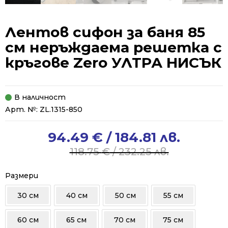
Лентов сифон за баня 85
см неръждаема решетка с
кръгове Zero УЛТРА НИСЪК
В наличност
Арт. №:
ZL.1315-850
94.49
€
/ 184.81 лв.
Original
Current
price
price
118.75
€
/ 232.25 лв.
was:
is:
118.75 €
94.49 €
Размери
/
/
30 см
40 см
50 см
55 см
232.25 лв..
184.81 лв..
60 см
65 см
70 см
75 см