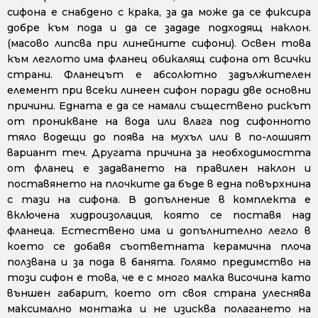
сифона е снабдено с крака, за да може да се фиксира
добре към пода и да се зададе подходящ наклон.
(масово липсва при линейните сифони). Освен това
към леглото има фланец обикалящ сифона от всички
страни. Фланецът е абсолютно задължителен
елемент при всеки линеен сифон поради две основни
причини. Едната е да се намали съществено рискът
от проникване на вода или влага под сифонното
тяло водещи до поява на мухъл или в по-лошият
вариант теч. Другата причина за необходимостта
от фланец е задаването на правилен наклон и
поставянето на плочките да бъде в една повърхнина
с тази на сифона. В допълнение в комплекта е
включена хидроизолация, която се поставя над
фланеца. Естествено има и допълнително легло в
което се добавя съответната керамична плоча
ползвана и за пода в банята. Голямо предимство на
този сифон е това, че е с много малка височина като
външен габарит, което от своя страна улеснява
максимално монтажа и не изисква полагането на