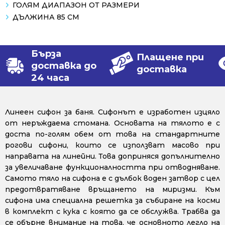
ГОЛЯМ ДИАПАЗОН ОТ РАЗМЕРИ
ДЪЛЖИНА 85 СМ
Бърза
Плащене при
доставка до
доставка
24 часа
Линеен сифон за баня. Сифонът е изработен изцяло
от неръждаема стомана. Основата на тялото е с
доста по-голям обем от това на стандартните
рогови сифони, които се използват масово при
направата на линейни. Това доприняся допълнително
за увеличаване функционалността при отводняване.
Самото тяло на сифона е с дълбок воден затвор с цел
предотвратяване връщането на миризми. Към
сифона има специална решетка за събиране на косми
в комплект с кука с която да се обслужва. Трабва да
се обърне внимание на това, че основното легло на