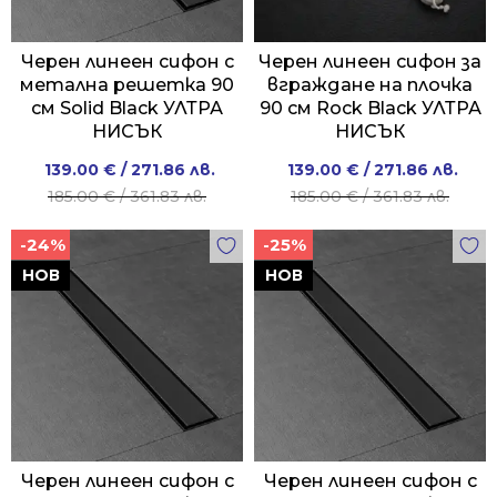
Черен линеен сифон с
Черен линеен сифон за
метална решетка 90
вграждане на плочка
см Solid Black УЛТРА
90 см Rock Black УЛТРА
НИСЪК
НИСЪК
Original
Current
Original
Current
139.00
€
/ 271.86 лв.
139.00
€
/ 271.86 лв.
price
price
price
price
185.00
€
/ 361.83 лв.
185.00
€
/ 361.83 лв.
was:
is:
was:
is:
-24%
-25%
185.00 €
139.00 €
185.00 €
139.00 €
/
/
/
/
НОВ
НОВ
361.83 лв..
271.86 лв..
361.83 лв..
271.86 лв..
Черен линеен сифон с
Черен линеен сифон с