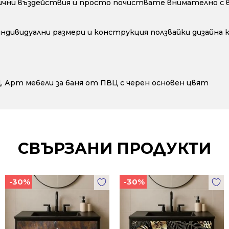
ични въздействия и просто почиствате внимателно с во
 индивидуални размери и конструкция ползвайки дизайна
Ц
,
Арт мебели за баня от ПВЦ с черен основен цвят
СВЪРЗАНИ ПРОДУКТИ
-30%
-30%