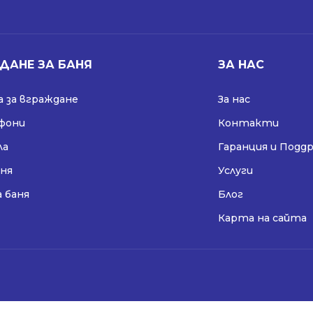
ДАНЕ ЗА БАНЯ
ЗА НАС
 за вграждане
За нас
ифони
Контакти
ла
Гаранция и Подд
аня
Услуги
а баня
Блог
Карта на сайта