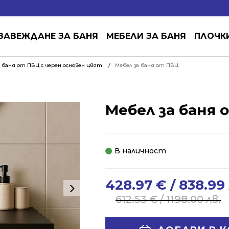
ЗАВЕЖДАНЕ ЗА БАНЯ
МЕБЕЛИ ЗА БАНЯ
ПЛОЧК
 баня от ПВЦ с черен основен цвят
Мебел за баня от ПВЦ
Мебел за баня 
В наличност
428.97
€
/ 838.99 
Original
Current
price
price
612.53
€
/ 1198.00 лв.
was:
is:
612.53 €
428.97 €
Alternative: