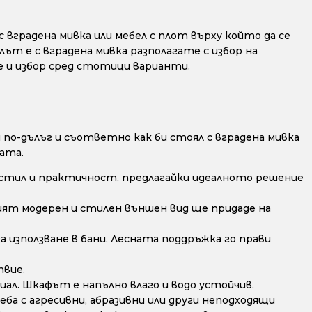
 вградена мивка или мебел с плот върху който да се
лът е с вградена мивка разполагате с избор на
е и избор сред стотици варианти.
по-дълъг и съответно как би стоял с вградена мивка
ата.
стил и практичност, предлагайки идеалното решение
ят модерен и стилен външен вид ще придаде на
а използване в бани. Лесната поддръжка го прави
твие.
ал. Шкафът е напълно влаго и водо устойчив.
ба с агресивни, абразивни или други неподходящи