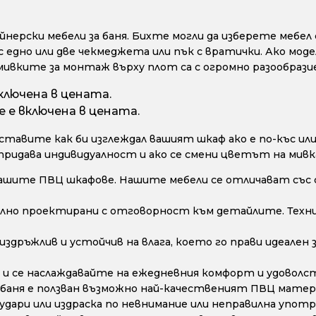
ерски мебели за баня. Бихте могли да изберете мебел с
с едно или две чекмеджета или пък с вратички. Ако моде
мивките за монтаж върху плот са с огромно разообрази
ключена в цената.
 е включена в цената.
тавите как би изглеждал вашият шкаф ако е по-къс или 
 придава индивидуалност и ако се смени цветът на мивк
ашите ПВЦ шкафове. Нашите мебели се отличават със 
лно проектирани с отговорност към детайлите. Техни
дръжлив и устойчив на влага, което го прави идеален з
и се наслаждавайте на ежедневния комфорт и удоволс
 баня е ползван възможно най-качественият ПВЦ матери
дари или издраска по невнимание или неправилна употре