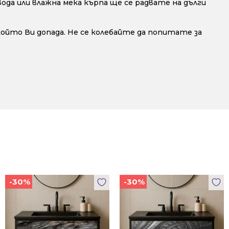
да или влажна мека кърпа ще се радвате на дълги
 който Ви допада. Не се колебайте да попитате за
-30%
-30%