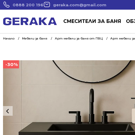
0888 200 196
geraka.com@gmail.com
СМЕСИТЕЛИ ЗА БАНЯ
ОБ
Начало
Мебели за баня
Арт мебели за баня от ПВЦ
Арт мебели за
-30%
-30%