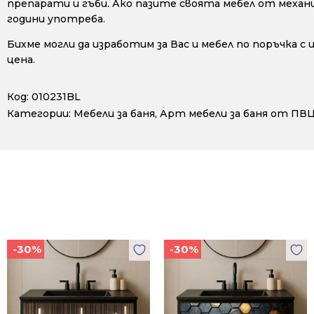
препарати и гъби. Ако пазите своята мебел от механ
години употреба.
Бихме могли да изработим за Вас и мебел по поръчка с
цена.
Код:
010231BL
Категории:
Мебели за баня
,
Арт мебели за баня от ПВ
-30%
-30%