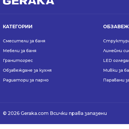
КАТЕГОРИИ
ОБЗАВЕЖ
Смесители за баня
Структура
Мебели за баня
Линейни с
Гранитогрес
LED огледа
Обзавеждане за кухня
Мивки за б
Радиатори за парно
Паравани з
© 2026 Geraka.com Всички права запазени