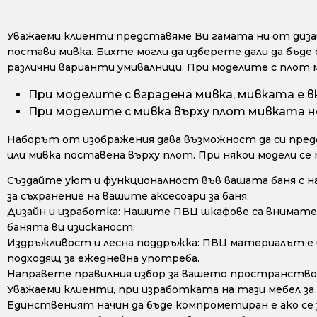
Уважаеми клиенти представяме Ви гамата ни от дизайн
постави мивка. Бихте могли да изберете дали да бъде 
различни варианти умивалници. При моделите с плот 
При моделите с вградена мивка, мивката е в
При моделите с мивка върху плот мивката не
Наборът от изображения дава възможност да си предс
или мивка поставена върху плот. При някои модели се
Създайте уют и функционалност във вашата баня с н
за съхранение на вашите аксесоари за баня.
Дизайн и изработка: Нашите ПВЦ шкафове са внимате
банята ви изисканост.
Издръжливост и лесна поддръжка: ПВЦ материалът е из
подходящ за ежедневна употреба.
Направете правилния избор за вашето пространство 
Уважаеми клиенти, при изработката на тази мебел за
Единственият начин да бъде компрометиран е ако се у