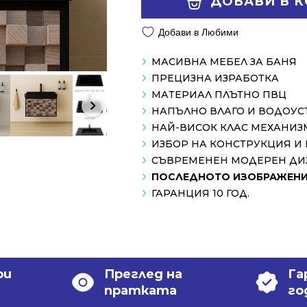
ДОБАВИ В 
/
/
1198.00 лв..
838.99 лв..
Добави в Любими
МАСИВНА МЕБЕЛ ЗА БАНЯ
ПРЕЦИЗНА ИЗРАБОТКА
МАТЕРИАЛ ПЛЪТНО ПВЦ
НАПЪЛНО ВЛАГО И ВОДОУ
НАЙ-ВИСОК КЛАС МЕХАНИЗ
ИЗБОР НА КОНСТРУКЦИЯ И
СЪВРЕМЕНЕН МОДЕРЕН ДИ
ПОСЛЕДНОТО ИЗОБРАЖЕНИЕ
ГАРАНЦИЯ 10 ГОД.
ри
Преглед на
Га
пратката
го