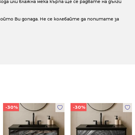
да или влажна мека кърпа ще се радвате на дълги
 който Ви допада. Не се колебайте да попитате за
-30%
-30%