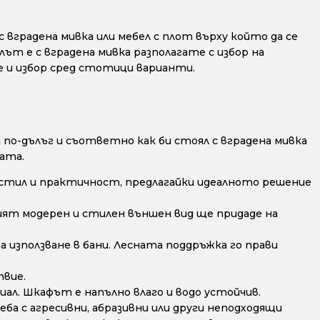
 вградена мивка или мебел с плот върху който да се
лът е с вградена мивка разполагате с избор на
е и избор сред стотици варианти.
по-дълъг и съответно как би стоял с вградена мивка
ата.
стил и практичност, предлагайки идеалното решение
ят модерен и стилен външен вид ще придаде на
а използване в бани. Лесната поддръжка го прави
твие.
ал. Шкафът е напълно влаго и водо устойчив.
ба с агресивни, абразивни или други неподходящи