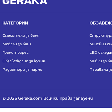
КАТЕГОРИИ
ОБЗАВЕЖ
Смесители за баня
Структура
Мебели за баня
Линейни с
Гранитогрес
LED огледа
Обзавеждане за кухня
Мивки за б
Радиатори за парно
Паравани з
© 2026 Geraka.com Всички права запазени