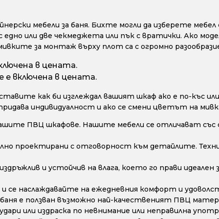
ерски мебели за баня. Бихте могли да изберете мебел с
с едно или две чекмеджета или пък с вратички. Ако моде
мивките за монтаж върху плот са с огромно разообрази
ключена в цената.
 е включена в цената.
тавите как би изглеждал вашият шкаф ако е по-къс или 
 придава индивидуалност и ако се смени цветът на мивк
ашите ПВЦ шкафове. Нашите мебели се отличават със 
лно проектирани с отговорност към детайлите. Техни
дръжлив и устойчив на влага, което го прави идеален з
и се наслаждавайте на ежедневния комфорт и удоволс
 баня е ползван възможно най-качественият ПВЦ матери
дари или издраска по невнимание или неправилна употре