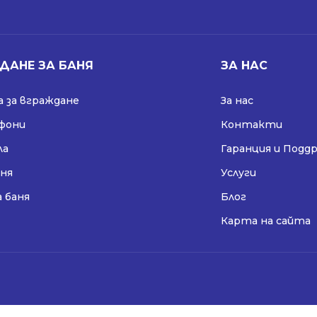
ДАНЕ ЗА БАНЯ
ЗА НАС
 за вграждане
За нас
ифони
Контакти
ла
Гаранция и Подд
аня
Услуги
а баня
Блог
Карта на сайта