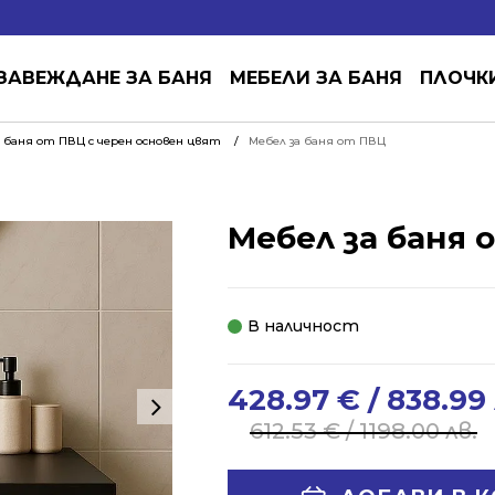
ЗАВЕЖДАНЕ ЗА БАНЯ
МЕБЕЛИ ЗА БАНЯ
ПЛОЧК
 баня от ПВЦ с черен основен цвят
Мебел за баня от ПВЦ
Мебел за баня 
В наличност
428.97
€
/ 838.99 
Original
Current
price
price
612.53
€
/ 1198.00 лв.
was:
is:
612.53 €
428.97 €
Alternative: