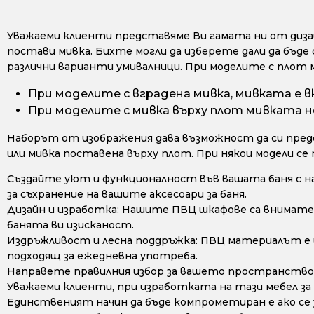
Уважаеми клиенти представяме Ви гамата ни от дизайн
постави мивка. Бихте могли да изберете дали да бъде 
различни варианти умивалници. При моделите с плот 
При моделите с вградена мивка, мивката е в
При моделите с мивка върху плот мивката не
Наборът от изображения дава възможност да си предс
или мивка поставена върху плот. При някои модели се
Създайте уют и функционалност във вашата баня с н
за съхранение на вашите аксесоари за баня.
Дизайн и изработка: Нашите ПВЦ шкафове са внимате
банята ви изисканост.
Издръжливост и лесна поддръжка: ПВЦ материалът е из
подходящ за ежедневна употреба.
Направете правилния избор за вашето пространство 
Уважаеми клиенти, при изработката на тази мебел за
Единственият начин да бъде компрометиран е ако се у