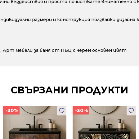
ични въздействия и просто почиствате внимателно с во
 индивидуални размери и конструкция ползвайки дизайна
Ц
,
Арт мебели за баня от ПВЦ с черен основен цвят
СВЪРЗАНИ ПРОДУКТИ
-30%
-30%