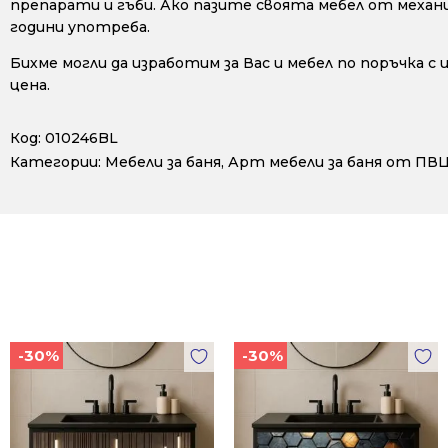
препарати и гъби. Ако пазите своята мебел от механ
години употреба.
Бихме могли да изработим за Вас и мебел по поръчка с
цена.
Код:
010246BL
Категории:
Мебели за баня
,
Арт мебели за баня от ПВ
-30%
-30%