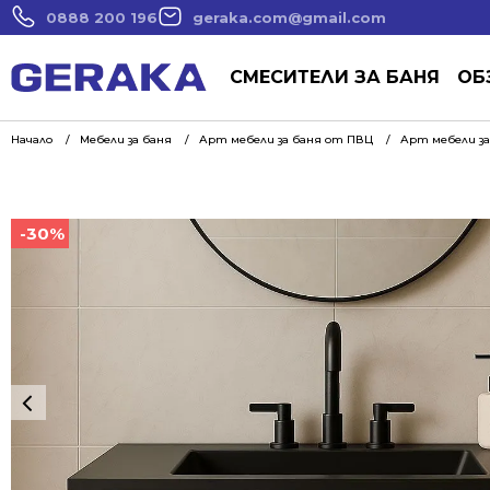
0888 200 196
geraka.com@gmail.com
СМЕСИТЕЛИ ЗА БАНЯ
ОБ
Начало
Мебели за баня
Арт мебели за баня от ПВЦ
Арт мебели за
-30%
-30%