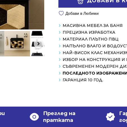
ДОБАВИ В 
/
/
1198.00 лв..
838.99 лв..
Добави в Любими
МАСИВНА МЕБЕЛ ЗА БАНЯ
ПРЕЦИЗНА ИЗРАБОТКА
МАТЕРИАЛ ПЛЪТНО ПВЦ
НАПЪЛНО ВЛАГО И ВОДОУ
НАЙ-ВИСОК КЛАС МЕХАНИЗ
ИЗБОР НА КОНСТРУКЦИЯ И
СЪВРЕМЕНЕН МОДЕРЕН ДИ
ПОСЛЕДНОТО ИЗОБРАЖЕНИЕ
ГАРАНЦИЯ 10 ГОД.
ри
Преглед на
Га
пратката
го