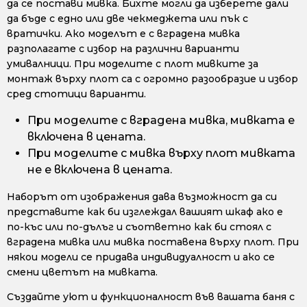
да се постави мивка. Бихте могли да изберете дали
да бъде с едно или две чекмеджета или пък с
вратички. Ако моделът е с вградена мивка
разполагате с избор на различни варианти
умивалници. При моделите с плот мивките за
монтаж върху плот са с огромно разообразие и избор
сред стотици варианти.
При моделите с вградена мивка, мивката е
включена в цената.
При моделите с мивка върху плот мивката
не е включена в цената.
Наборът от изображения дава възможност да си
представите как би изглеждал вашият шкаф ако е
по-къс или по-дълъг и съответно как би стоял с
вградена мивка или мивка поставена върху плот. При
някои модели се придава индивидуалност и ако се
смени цветът на мивката.
Създайте уют и функционалност във вашата баня с