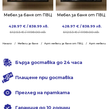
Мебел за баня от ПВЦ
Мебел за баня от ПВЦ
Original
Current
Original
Current
428.97
€
/ 838.99 лв.
428.97
€
/ 838.99 лв.
price
price
price
price
612.53
€
/ 1198.00 лв.
612.53
€
/ 1198.00 лв.
was:
is:
was:
is:
612.53 €
428.97 €
612.53 €
428.97 €
Начало
Мебели за баня
Арт мебели за баня от ПВЦ
Арт мебели за
/
/
/
/
1198.00 лв..
838.99 лв..
1198.00 лв..
838.99 лв..
Бърза доставка до 24 часа
Плащене при доставка
Преглед на пратката
Гаранция до 10 години