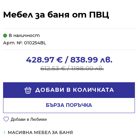
Мебел за баня от ПВЦ
В наличност
Арт. №:
010254BL
428.97
€
/ 838.99 лв.
Original
Current
price
price
612.53
€
/ 1198.00 лв.
was:
is:
612.53 €
428.97 €
Alternative:
/
/
ДОБАВИ В КОЛИЧКАТА
1198.00 лв..
838.99 лв..
БЪРЗА ПОРЪЧКА
Добави в Любими
МАСИВНА МЕБЕЛ ЗА БАНЯ