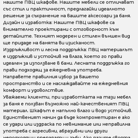
нашите ПВЦ шкафове. Нашите мебели се отличават
със стил и практичност, предлагайки идеалното
решение за съхранение на вашите аксесоари за баня.
Дизайн и изработка: Нашите ПВЦ шкафове са
внимателно проектирани с отговорност към
детайлите. Техният модерен и стилен външен вид
ще придаде на банята ви изисканост.
Издръжливост и лесна поддръжка: ПВЦ материалът
е издръжлив и устойчив на влага, което го прави
идеален за използване в бани. Лесната поддръжка го
прави подходящ за ежедневна употреба.
Направете правилния избор за вашето
пространство и се наслаждавайте на ежедневния
комфорт и удоволствие.
Уважаеми клиенти, при изработката на тази мебел
за баня е ползван възможно най-качественият ПВЦ
материал. Шкафът е напълно влаго и водо устойчив.
Единственият начин да бъде компрометиран е ако
се удари или издраска по невнимание или неправилна
употреба с агресивни, абразивни или други
неподходящи препарати и гъби. Ако пазите своята