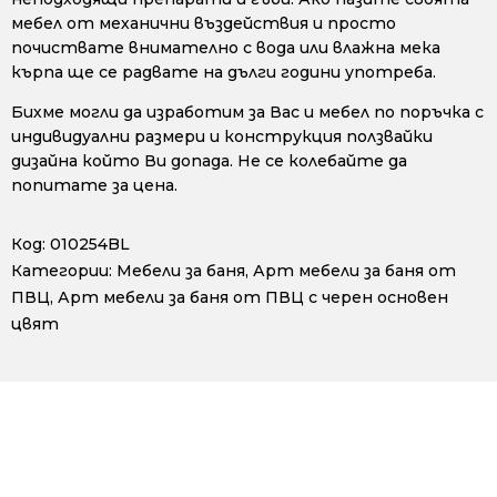
мебел от механични въздействия и просто
почиствате внимателно с вода или влажна мека
кърпа ще се радвате на дълги години употреба.
Бихме могли да изработим за Вас и мебел по поръчка с
индивидуални размери и конструкция ползвайки
дизайна който Ви допада. Не се колебайте да
попитате за цена.
Код:
010254BL
Категории:
Мебели за баня
,
Арт мебели за баня от
ПВЦ
,
Арт мебели за баня от ПВЦ с черен основен
цвят