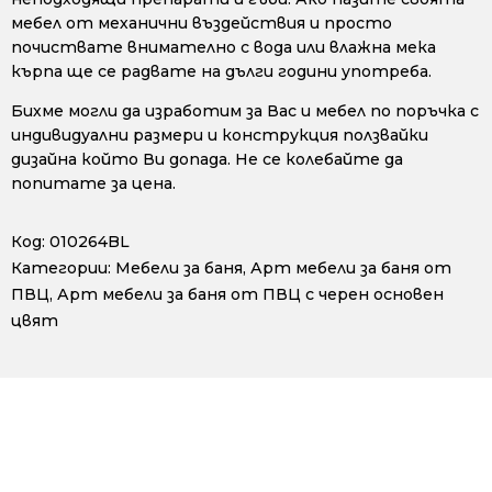
мебел от механични въздействия и просто
почиствате внимателно с вода или влажна мека
кърпа ще се радвате на дълги години употреба.
Бихме могли да изработим за Вас и мебел по поръчка с
индивидуални размери и конструкция ползвайки
дизайна който Ви допада. Не се колебайте да
попитате за цена.
Код:
010264BL
Категории:
Мебели за баня
,
Арт мебели за баня от
ПВЦ
,
Арт мебели за баня от ПВЦ с черен основен
цвят