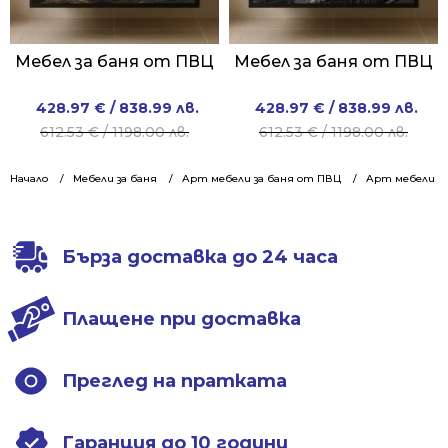
Мебел за баня от ПВЦ
Мебел за баня от ПВЦ
Original
Current
Original
Current
428.97
€
/ 838.99 лв.
428.97
€
/ 838.99 лв.
price
price
price
price
612.53
€
/ 1198.00 лв.
612.53
€
/ 1198.00 лв.
was:
is:
was:
is:
612.53 €
428.97 €
612.53 €
428.97 €
Начало
Мебели за баня
Арт мебели за баня от ПВЦ
Арт мебели за
/
/
/
/
1198.00 лв..
838.99 лв..
1198.00 лв..
838.99 лв..
Бърза доставка до 24 часа
Плащене при доставка
Преглед на пратката
Гаранция до 10 години