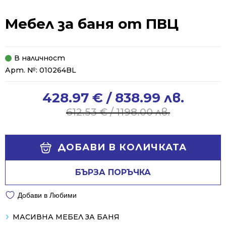
Мебел за баня от ПВЦ
В наличност
Арт. №:
010264BL
428.97
€
/ 838.99 лв.
Original
Current
price
price
612.53
€
/ 1198.00 лв.
was:
is:
612.53 €
428.97 €
Alternative:
/
/
ДОБАВИ В КОЛИЧКАТА
1198.00 лв..
838.99 лв..
БЪРЗА ПОРЪЧКА
Добави в Любими
МАСИВНА МЕБЕЛ ЗА БАНЯ