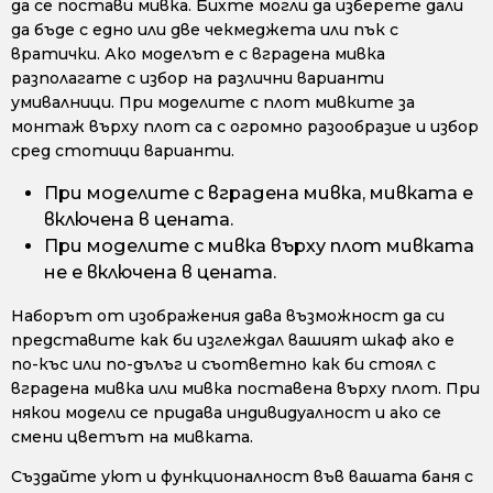
да се постави мивка. Бихте могли да изберете дали
да бъде с едно или две чекмеджета или пък с
вратички. Ако моделът е с вградена мивка
разполагате с избор на различни варианти
умивалници. При моделите с плот мивките за
монтаж върху плот са с огромно разообразие и избор
сред стотици варианти.
При моделите с вградена мивка, мивката е
включена в цената.
При моделите с мивка върху плот мивката
не е включена в цената.
Наборът от изображения дава възможност да си
представите как би изглеждал вашият шкаф ако е
по-къс или по-дълъг и съответно как би стоял с
вградена мивка или мивка поставена върху плот. При
някои модели се придава индивидуалност и ако се
смени цветът на мивката.
Създайте уют и функционалност във вашата баня с