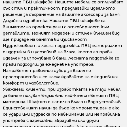
нашите ПВЦ шкафове. Нашите мебели се отличават
със стил и практичност, предлагайки идеалното
решение за съхранение на вашите аксесоари за баня.
Дизайн и изработка: Нашите ПВЦ шкафове са
внимателно проектирани с отговорност към
детайлите. Техният модерен и стилен външен вид
ще придаде на банята ви изисканост.
Издръжливост и лесна поддръжка: ПВЦ материалът
е издръжлив и устойчив на влага, което го прави
идеален за използване в бани. Лесната поддръжка го
прави подходящ за ежедневна употреба.
Направете правилния избор за вашето
пространство и се наслаждавайте на ежедневния
комфорт и удоволствие.
Уважаеми клиенти, при изработката на тази мебел
за баня е ползван възможно най-качественият ПВЦ
материал. Шкафът е напълно влаго и водо устойчив.
Единственият начин да бъде компрометиран е ако
се удари или издраска по невнимание или неправилна
употреба с агресивни, абразивни или други
неподходящи препарати и гъби. Ако пазите своята