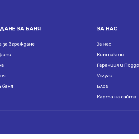
ДАНЕ ЗА БАНЯ
ЗА НАС
 за вграждане
За нас
ифони
Контакти
ла
Гаранция и Подд
аня
Услуги
а баня
Блог
Карта на сайта