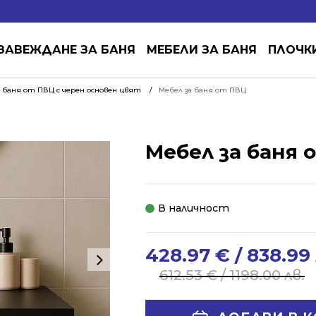
ЗАВЕЖДАНЕ ЗА БАНЯ
МЕБЕЛИ ЗА БАНЯ
ПЛОЧК
 баня от ПВЦ с черен основен цвят
Мебел за баня от ПВЦ
Мебел за баня 
В наличност
428.97
€
/ 838.99 
Original
Current
price
price
612.53
€
/ 1198.00 лв.
was:
is:
612.53 €
428.97 €
Alternative: