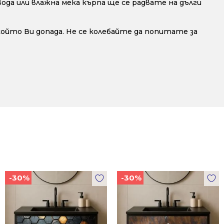
да или влажна мека кърпа ще се радвате на дълги
 който Ви допада. Не се колебайте да попитате за
-30%
-30%