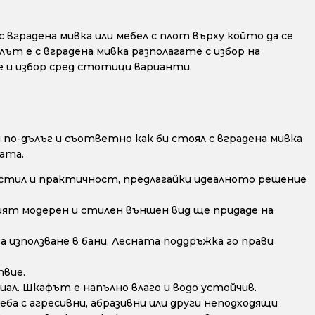
 вградена мивка или мебел с плот върху който да се
лът е с вградена мивка разполагате с избор на
е и избор сред стотици варианти.
по-дълъг и съответно как би стоял с вградена мивка
ата.
стил и практичност, предлагайки идеалното решение
ят модерен и стилен външен вид ще придаде на
а използване в бани. Лесната поддръжка го прави
твие.
ал. Шкафът е напълно влаго и водо устойчив.
ба с агресивни, абразивни или други неподходящи