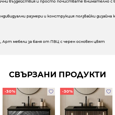
ични въздействия и просто почиствате внимателно с во
 индивидуални размери и конструкция ползвайки дизайна
Ц
,
Арт мебели за баня от ПВЦ с черен основен цвят
СВЪРЗАНИ ПРОДУКТИ
-30%
-30%