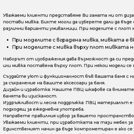
Уважаеми клиенти представяме Ви гамата ни от дизайн
постави мивка. Бихте могли да изберете дали да бъде 
различни варианти умивалници. При моделите с плот 
При моделите с вградена мивка, мивката е в
При моделите с мивка върху плот мивката не
Наборът от изображения дава възможност да си предс
или мивка поставена върху плот. При някои модели се
Създайте уют и функционалност във вашата баня с н
за съхранение на вашите аксесоари за баня.
Дизайн и изработка: Нашите ПВЦ шкафове са внимате
банята ви изисканост.
Издръжливост и лесна поддръжка: ПВЦ материалът е из
подходящ за ежедневна употреба.
Направете правилния избор за вашето пространство 
Уважаеми клиенти, при изработката на тази мебел за
Единственият начин да бъде компрометиран е ако се у