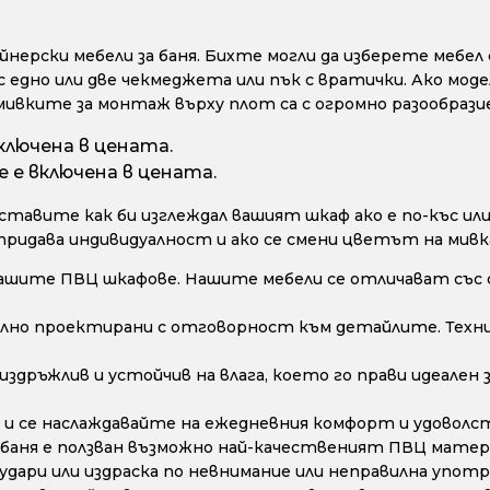
ерски мебели за баня. Бихте могли да изберете мебел с
с едно или две чекмеджета или пък с вратички. Ако моде
мивките за монтаж върху плот са с огромно разообрази
ключена в цената.
 е включена в цената.
тавите как би изглеждал вашият шкаф ако е по-къс или 
 придава индивидуалност и ако се смени цветът на мивк
ашите ПВЦ шкафове. Нашите мебели се отличават със 
лно проектирани с отговорност към детайлите. Техни
дръжлив и устойчив на влага, което го прави идеален з
и се наслаждавайте на ежедневния комфорт и удоволс
 баня е ползван възможно най-качественият ПВЦ матери
дари или издраска по невнимание или неправилна употре