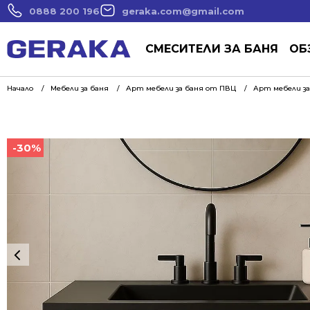
0888 200 196
geraka.com@gmail.com
СМЕСИТЕЛИ ЗА БАНЯ
ОБ
Начало
Мебели за баня
Арт мебели за баня от ПВЦ
Арт мебели за
-30%
-30%