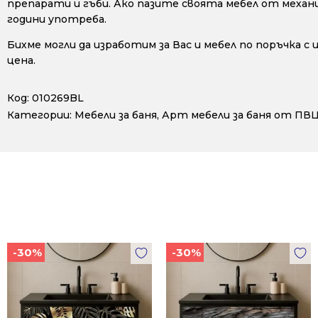
препарати и гъби. Ако пазите своята мебел от механ
години употреба.
Бихме могли да изработим за Вас и мебел по поръчка с
цена.
Код:
010269BL
Категории:
Мебели за баня
,
Арт мебели за баня от ПВ
-30%
-30%