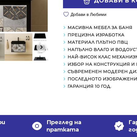
ДОБАВИ В 
/
/
1198.00 лв..
838.99 лв..
Добави в Любими
МАСИВНА МЕБЕЛ ЗА БАНЯ
ПРЕЦИЗНА ИЗРАБОТКА
МАТЕРИАЛ ПЛЪТНО ПВЦ
НАПЪЛНО ВЛАГО И ВОДОУ
НАЙ-ВИСОК КЛАС МЕХАНИЗ
ИЗБОР НА КОНСТРУКЦИЯ И
СЪВРЕМЕНЕН МОДЕРЕН ДИ
ПОСЛЕДНОТО ИЗОБРАЖЕНИ
ГАРАНЦИЯ 10 ГОД.
ри
Преглед на
Га
пратката
го