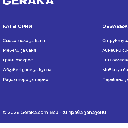
КАТЕГОРИИ
ОБЗАВЕЖ
Смесители за баня
Структура
Мебели за баня
Линейни с
Гранитогрес
LED огледа
Обзавеждане за кухня
Мивки за б
Радиатори за парно
Паравани з
© 2026 Geraka.com Всички права запазени