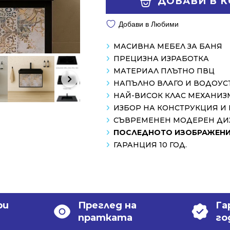
ДОБАВИ В 
/
/
1198.00 лв..
838.99 лв..
Добави в Любими
МАСИВНА МЕБЕЛ ЗА БАНЯ
ПРЕЦИЗНА ИЗРАБОТКА
МАТЕРИАЛ ПЛЪТНО ПВЦ
НАПЪЛНО ВЛАГО И ВОДОУ
НАЙ-ВИСОК КЛАС МЕХАНИЗ
ИЗБОР НА КОНСТРУКЦИЯ И
СЪВРЕМЕНЕН МОДЕРЕН ДИ
ПОСЛЕДНОТО ИЗОБРАЖЕНИЕ
ГАРАНЦИЯ 10 ГОД.
ри
Преглед на
Га
пратката
го