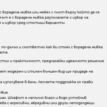
 вградена мивка или мебел с плот върху който да се
лът е с вградена мивка разполагате с избор на
е и избор сред стотици варианти.
по-дълъг и съответно как би стоял с вградена мивка
ата.
стил и практичност, предлагайки идеалното решение
ят модерен и стилен външен вид ще придаде на
а използване в бани. Лесната поддръжка го прави
твие.
ал. Шкафът е напълно влаго и водо устойчив.
ба с агресивни, абразивни или други неподходящи