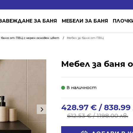
ЗАВЕЖДАНЕ ЗА БАНЯ
МЕБЕЛИ ЗА БАНЯ
ПЛОЧК
 баня от ПВЦ с черен основен цвят
Мебел за баня от ПВЦ
Мебел за баня 
В наличност
428.97
€
/ 838.99 
Original
Current
price
price
612.53
€
/ 1198.00 лв.
was:
is:
612.53 €
428.97 €
Alternative: