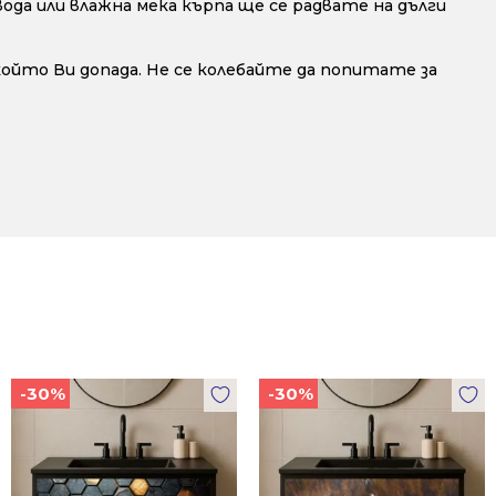
да или влажна мека кърпа ще се радвате на дълги
 който Ви допада. Не се колебайте да попитате за
-30%
-30%