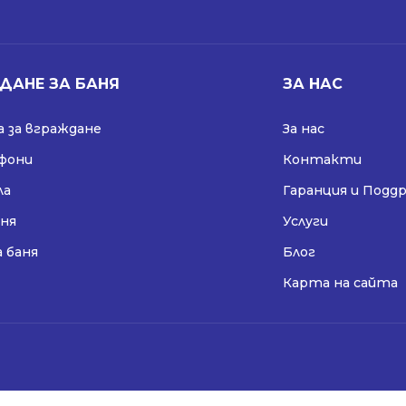
ДАНЕ ЗА БАНЯ
ЗА НАС
 за вграждане
За нас
ифони
Контакти
ла
Гаранция и Подд
аня
Услуги
а баня
Блог
Карта на сайта