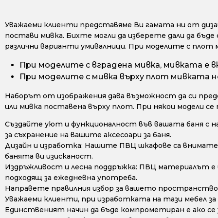
Уважаеми клиенти представяме Ви гамата ни от дизайн
постави мивка. Бихте могли да изберете дали да бъде 
различни варианти умивалници. При моделите с плот 
При моделите с вградена мивка, мивката е в
При моделите с мивка върху плот мивката не
Наборът от изображения дава възможност да си предс
или мивка поставена върху плот. При някои модели се
Създайте уют и функционалност във вашата баня с н
за съхранение на вашите аксесоари за баня.
Дизайн и изработка: Нашите ПВЦ шкафове са внимате
банята ви изисканост.
Издръжливост и лесна поддръжка: ПВЦ материалът е из
подходящ за ежедневна употреба.
Направете правилния избор за вашето пространство 
Уважаеми клиенти, при изработката на тази мебел за
Единственият начин да бъде компрометиран е ако се у