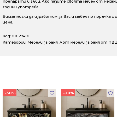
препарати и гъби. Ако пазите своята мебел от механ
години употреба.
Бихме могли да изработим за Вас и мебел по поръчка с
цена.
Код:
010274BL
Категории:
Мебели за баня
,
Арт мебели за баня от ПВ
-30%
-30%