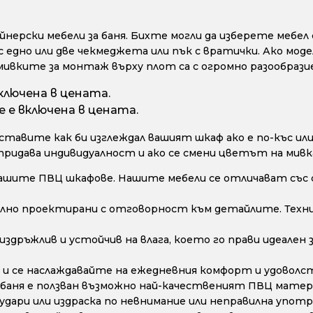
ерски мебели за баня. Бихте могли да изберете мебел с
с едно или две чекмеджета или пък с вратички. Ако моде
мивките за монтаж върху плот са с огромно разообрази
ключена в цената.
 е включена в цената.
тавите как би изглеждал вашият шкаф ако е по-къс или 
 придава индивидуалност и ако се смени цветът на мивк
ашите ПВЦ шкафове. Нашите мебели се отличават със 
лно проектирани с отговорност към детайлите. Техни
дръжлив и устойчив на влага, което го прави идеален з
и се наслаждавайте на ежедневния комфорт и удоволс
 баня е ползван възможно най-качественият ПВЦ матери
дари или издраска по невнимание или неправилна употре