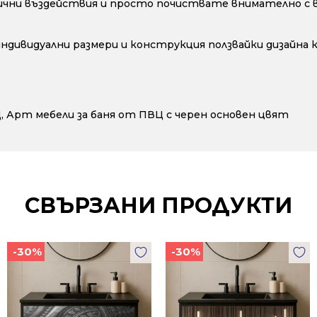
ични въздействия и просто почиствате внимателно с во
 индивидуални размери и конструкция ползвайки дизайна
Ц
,
Арт мебели за баня от ПВЦ с черен основен цвят
СВЪРЗАНИ ПРОДУКТИ
-30%
-30%