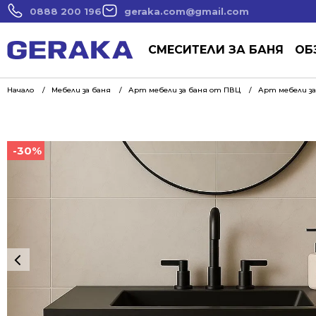
0888 200 196
geraka.com@gmail.com
СМЕСИТЕЛИ ЗА БАНЯ
ОБ
Начало
Мебели за баня
Арт мебели за баня от ПВЦ
Арт мебели за
-30%
-30%