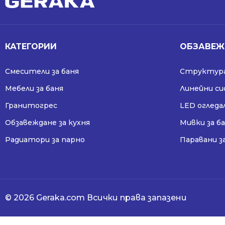
КАТЕГОРИИ
ОБЗАВЕЖ
Смесители за баня
Структура
Мебели за баня
Линейни с
Гранитогрес
LED огледа
Обзавеждане за кухня
Мивки за б
Радиатори за парно
Паравани з
© 2026 Geraka.com Всички права запазени