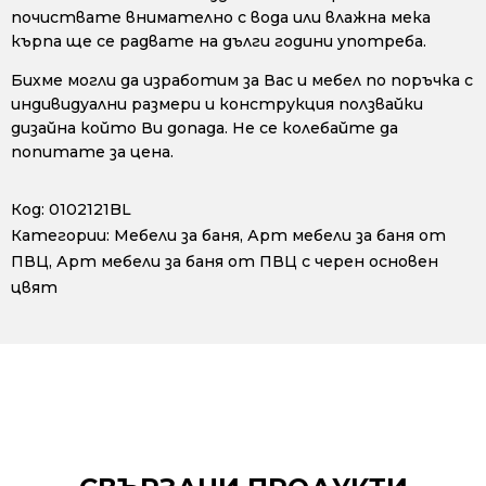
почиствате внимателно с вода или влажна мека
кърпа ще се радвате на дълги години употреба.
Бихме могли да изработим за Вас и мебел по поръчка с
индивидуални размери и конструкция ползвайки
дизайна който Ви допада. Не се колебайте да
попитате за цена.
Код:
0102121BL
Категории:
Мебели за баня
,
Арт мебели за баня от
ПВЦ
,
Арт мебели за баня от ПВЦ с черен основен
цвят