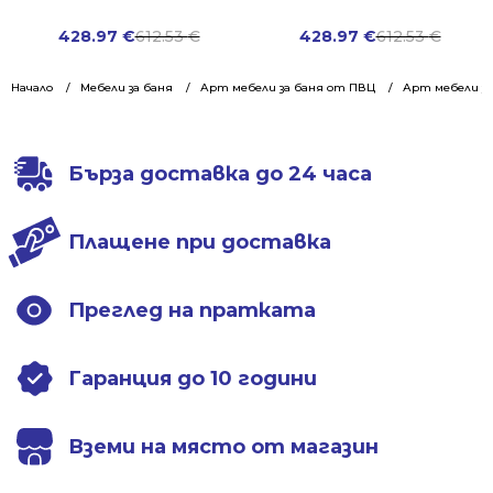
Original
Current
Original
Current
428.97
€
612.53
€
428.97
€
612.53
€
price
price
price
price
was:
is:
was:
is:
Начало
Мебели за баня
Арт мебели за баня от ПВЦ
Арт мебели за
612.53 €.
428.97 €.
612.53 €.
428.97 €.
Бърза доставка до 24 часа
Плащене при доставка
Преглед на пратката
Гаранция до 10 години
Вземи на място от магазин