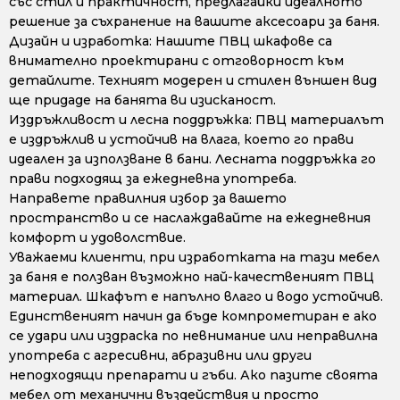
със стил и практичност, предлагайки идеалното
решение за съхранение на вашите аксесоари за баня.
Дизайн и изработка: Нашите ПВЦ шкафове са
внимателно проектирани с отговорност към
детайлите. Техният модерен и стилен външен вид
ще придаде на банята ви изисканост.
Издръжливост и лесна поддръжка: ПВЦ материалът
е издръжлив и устойчив на влага, което го прави
идеален за използване в бани. Лесната поддръжка го
прави подходящ за ежедневна употреба.
Направете правилния избор за вашето
пространство и се наслаждавайте на ежедневния
комфорт и удоволствие.
Уважаеми клиенти, при изработката на тази мебел
за баня е ползван възможно най-качественият ПВЦ
материал. Шкафът е напълно влаго и водо устойчив.
Единственият начин да бъде компрометиран е ако
се удари или издраска по невнимание или неправилна
употреба с агресивни, абразивни или други
неподходящи препарати и гъби. Ако пазите своята
мебел от механични въздействия и просто