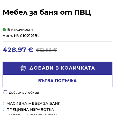
Мебел за баня от ПВЦ
В наличност
Арт. №:
0102121BL
428.97
€
612.53
€
Original
Current
price
price
was:
is:
Alternative:
ДОБАВИ В КОЛИЧКАТА
612.53 €.
428.97 €.
БЪРЗА ПОРЪЧКА
Добави в Любими
МАСИВНА МЕБЕЛ ЗА БАНЯ
ПРЕЦИЗНА ИЗРАБОТКА