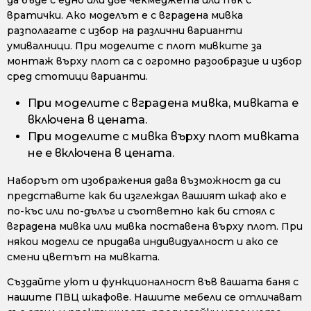
да бъде с едно или две чекмеджета или пък с
вратички. Ако моделът е с вградена мивка
разполагате с избор на различни варианти
умивалници. При моделите с плот мивките за
монтаж върху плот са с огромно разообразие и избор
сред стотици варианти.
При моделите с вградена мивка, мивката е
включена в цената.
При моделите с мивка върху плот мивката
не е включена в цената.
Наборът от изображения дава възможност да си
представите как би изглеждал вашият шкаф ако е
по-къс или по-дълъг и съответно как би стоял с
вградена мивка или мивка поставена върху плот. При
някои модели се придава индивидуалност и ако се
смени цветът на мивката.
Създайте уют и функционалност във вашата баня с
нашите ПВЦ шкафове. Нашите мебели се отличават