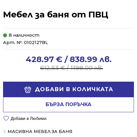
Мебел за баня от ПВЦ
В наличност
Арт. №:
0102127BL
428.97
€
/ 838.99 лв.
Original
Current
price
price
612.53
€
/ 1198.00 лв.
was:
is:
612.53 €
428.97 €
Alternative:
/
/
ДОБАВИ В КОЛИЧКАТА
1198.00 лв..
838.99 лв..
БЪРЗА ПОРЪЧКА
Добави в Любими
МАСИВНА МЕБЕЛ ЗА БАНЯ