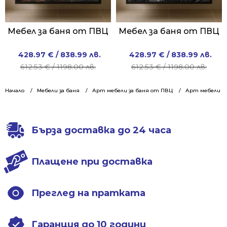
Мебел за баня от ПВЦ
Мебел за баня от ПВЦ
Original
Current
Original
Current
428.97
€
/ 838.99 лв.
428.97
€
/ 838.99 лв.
price
price
price
price
612.53
€
/ 1198.00 лв.
612.53
€
/ 1198.00 лв.
was:
is:
was:
is:
612.53 €
428.97 €
612.53 €
428.97 €
Начало
Мебели за баня
Арт мебели за баня от ПВЦ
Арт мебели за
/
/
/
/
1198.00 лв..
838.99 лв..
1198.00 лв..
838.99 лв..
Бърза доставка до 24 часа
Плащене при доставка
Преглед на пратката
Гаранция до 10 години