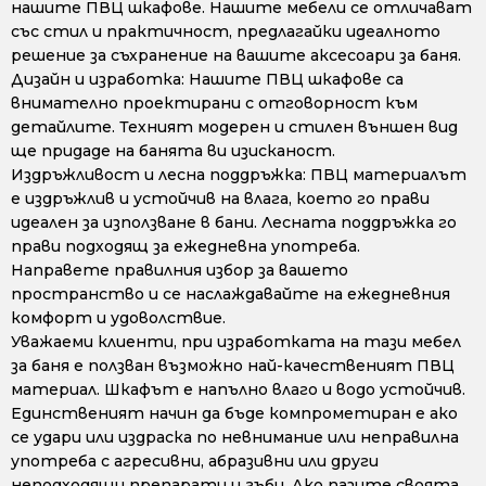
нашите ПВЦ шкафове. Нашите мебели се отличават
със стил и практичност, предлагайки идеалното
решение за съхранение на вашите аксесоари за баня.
Дизайн и изработка: Нашите ПВЦ шкафове са
внимателно проектирани с отговорност към
детайлите. Техният модерен и стилен външен вид
ще придаде на банята ви изисканост.
Издръжливост и лесна поддръжка: ПВЦ материалът
е издръжлив и устойчив на влага, което го прави
идеален за използване в бани. Лесната поддръжка го
прави подходящ за ежедневна употреба.
Направете правилния избор за вашето
пространство и се наслаждавайте на ежедневния
комфорт и удоволствие.
Уважаеми клиенти, при изработката на тази мебел
за баня е ползван възможно най-качественият ПВЦ
материал. Шкафът е напълно влаго и водо устойчив.
Единственият начин да бъде компрометиран е ако
се удари или издраска по невнимание или неправилна
употреба с агресивни, абразивни или други
неподходящи препарати и гъби. Ако пазите своята