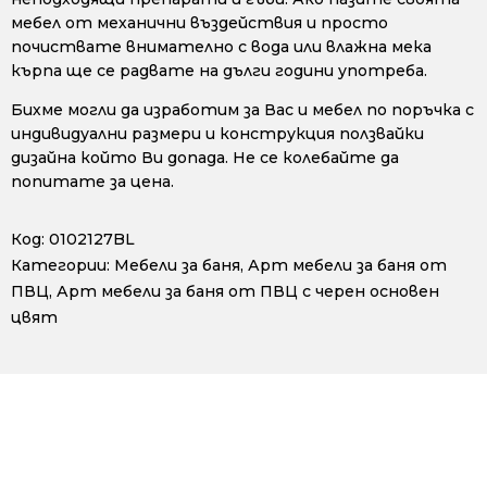
мебел от механични въздействия и просто
почиствате внимателно с вода или влажна мека
кърпа ще се радвате на дълги години употреба.
Бихме могли да изработим за Вас и мебел по поръчка с
индивидуални размери и конструкция ползвайки
дизайна който Ви допада. Не се колебайте да
попитате за цена.
Код:
0102127BL
Категории:
Мебели за баня
,
Арт мебели за баня от
ПВЦ
,
Арт мебели за баня от ПВЦ с черен основен
цвят