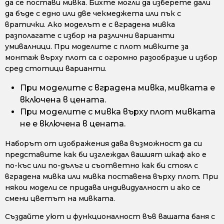
да се постави мивка. Бихте могли да изберете дали
да бъде с едно или две чекмеджета или пък с
вратички. Ако моделът е с вградена мивка
разполагате с избор на различни варианти
умивалници. При моделите с плот мивките за
монтаж върху плот са с огромно разообразие и избор
сред стотици варианти.
При моделите с вградена мивка, мивката е
включена в цената.
При моделите с мивка върху плот мивката
не е включена в цената.
Наборът от изображения дава възможност да си
представите как би изглеждал вашият шкаф ако е
по-къс или по-дълъг и съответно как би стоял с
вградена мивка или мивка поставена върху плот. При
някои модели се придава индивидуалност и ако се
смени цветът на мивката.
Създайте уют и функционалност във вашата баня с