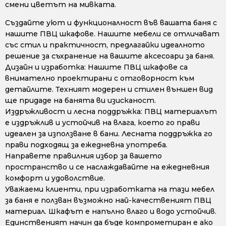
смени цветът на мивката.
Създайте уют и функционалност във вашата баня с
нашите ПВЦ шкафове. Нашите мебели се отличават
със стил и практичност, предлагайки идеалното
решение за съхранение на вашите аксесоари за баня.
Дизайн и изработка: Нашите ПВЦ шкафове са
внимателно проектирани с отговорност към
детайлите. Техният модерен и стилен външен вид
ще придаде на банята ви изисканост.
Издръжливост и лесна поддръжка: ПВЦ материалът
е издръжлив и устойчив на влага, което го прави
идеален за използване в бани. Лесната поддръжка го
прави подходящ за ежедневна употреба.
Направете правилния избор за вашето
пространство и се наслаждавайте на ежедневния
комфорт и удоволствие.
Уважаеми клиенти, при изработката на тази мебел
за баня е ползван възможно най-качественият ПВЦ
материал. Шкафът е напълно влаго и водо устойчив.
Единственият начин да бъде компрометиран е ако