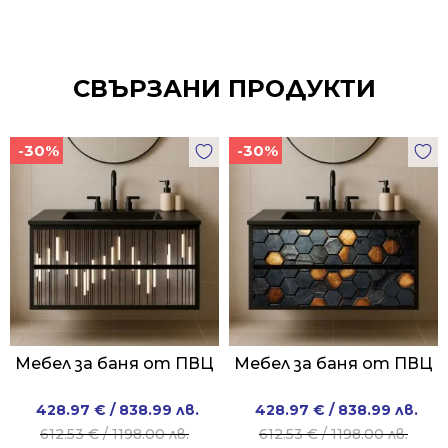
СВЪРЗАНИ ПРОДУКТИ
-30%
-30%
Мебел за баня от ПВЦ
Мебел за баня от ПВЦ
Original
Current
Original
Current
428.97
€
/ 838.99 лв.
428.97
€
/ 838.99 лв.
price
price
price
price
612.53
€
/ 1198.00 лв.
612.53
€
/ 1198.00 лв.