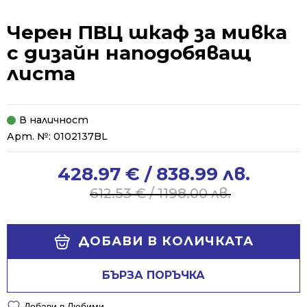
Черен ПВЦ шкаф за мивка
с дизайн наподобяващ
листа
В наличност
Арт. №:
0102137BL
428.97
€
/ 838.99 лв.
Original
Current
price
price
612.53
€
/ 1198.00 лв.
was:
is:
612.53 €
428.97 €
Alternative:
/
/
ДОБАВИ В КОЛИЧКАТА
1198.00 лв..
838.99 лв..
БЪРЗА ПОРЪЧКА
Добави в Любими