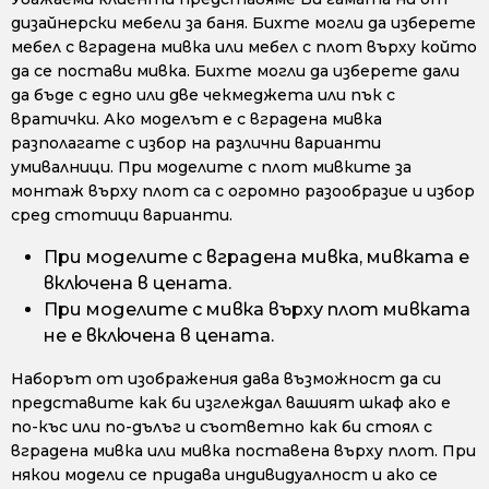
дизайнерски мебели за баня. Бихте могли да изберете
мебел с вградена мивка или мебел с плот върху който
да се постави мивка. Бихте могли да изберете дали
да бъде с едно или две чекмеджета или пък с
вратички. Ако моделът е с вградена мивка
разполагате с избор на различни варианти
умивалници. При моделите с плот мивките за
монтаж върху плот са с огромно разообразие и избор
сред стотици варианти.
При моделите с вградена мивка, мивката е
включена в цената.
При моделите с мивка върху плот мивката
не е включена в цената.
Наборът от изображения дава възможност да си
представите как би изглеждал вашият шкаф ако е
по-къс или по-дълъг и съответно как би стоял с
вградена мивка или мивка поставена върху плот. При
някои модели се придава индивидуалност и ако се