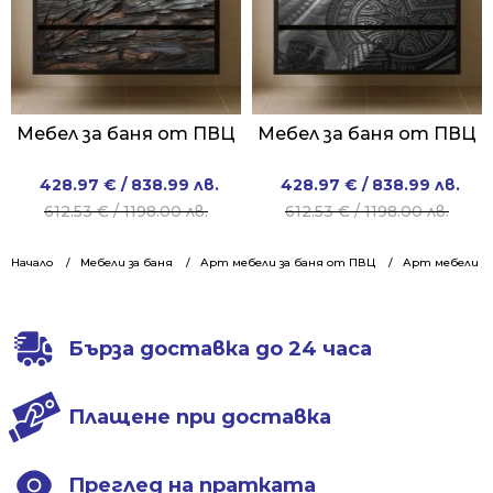
Мебел за баня от ПВЦ
Мебел за баня от ПВЦ
Original
Current
Original
Current
428.97
€
/ 838.99 лв.
428.97
€
/ 838.99 лв.
price
price
price
price
612.53
€
/ 1198.00 лв.
612.53
€
/ 1198.00 лв.
was:
is:
was:
is:
612.53 €
428.97 €
612.53 €
428.97 €
Начало
Мебели за баня
Арт мебели за баня от ПВЦ
Арт мебели за
/
/
/
/
1198.00 лв..
838.99 лв..
1198.00 лв..
838.99 лв..
Бърза доставка до 24 часа
Плащене при доставка
Преглед на пратката