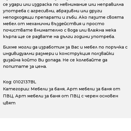
се удари или издраска по невнимание или неправилна
употреба с агресивни, абразивни или други
неподходящи препарати и гъби. Ако пазите своята
мебел от механични въздействия и просто
почиствате внимателно с вода или влажна мека
кърпа ще се радвате на дълги години употреба.
Бихме могли да изработим за Вас и мебел по поръчка с
индивидуални размери и конструкция ползвайки
дизайна който Ви допада. Не се колебайте да
попитате за цена.
Код:
0102137BL
Категории:
Мебели за баня
,
Арт мебели за баня от
ПВЦ
,
Арт мебели за баня от ПВЦ с черен основен
цвят