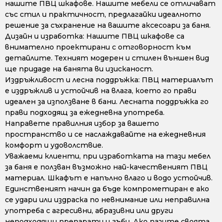
нашите ПВЦ шкафове. Нашите мебели се отличават
със стил и практичност, предлагайки идеалното
решение за съхранение на вашите аксесоари за баня.
Дизайн и изработка: Нашите ПВЦ шкафове са
внимателно проектирани с отговорност към
детайлите. Техният модерен и стилен външен вид
ще придаде на банята ви изисканост.
Издръжливост и лесна поддръжка: ПВЦ материалът
е издръжлив и устойчив на влага, което го прави
идеален за използване в бани. Лесната поддръжка го
прави подходящ за ежедневна употреба.
Направете правилния избор за вашето
пространство и се наслаждавайте на ежедневния
комфорт и удоволствие.
Уважаеми клиенти, при изработката на тази мебел
за баня е ползван възможно най-качественият ПВЦ
материал. Шкафът е напълно влаго и водо устойчив.
Единственият начин да бъде компрометиран е ако
се удари или издраска по невнимание или неправилна
употреба с агресивни, абразивни или други
неподходящи препарати и гъби. Ако пазите своята