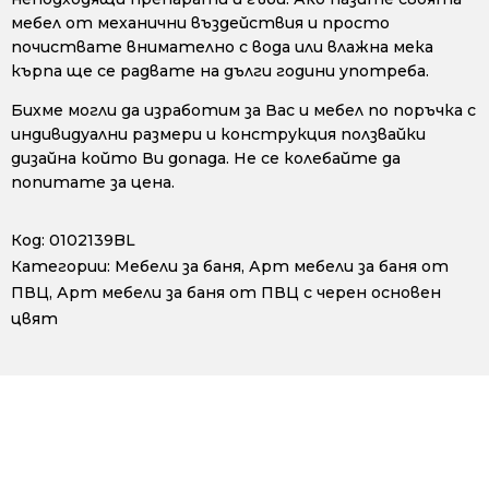
мебел от механични въздействия и просто
почиствате внимателно с вода или влажна мека
кърпа ще се радвате на дълги години употреба.
Бихме могли да изработим за Вас и мебел по поръчка с
индивидуални размери и конструкция ползвайки
дизайна който Ви допада. Не се колебайте да
попитате за цена.
Код:
0102139BL
Категории:
Мебели за баня
,
Арт мебели за баня от
ПВЦ
,
Арт мебели за баня от ПВЦ с черен основен
цвят