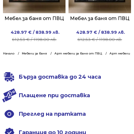
Мебел за баня от ПВЦ
Мебел за баня от ПВЦ
Original
Current
Original
Current
428.97
€
/ 838.99 лв.
428.97
€
/ 838.99 лв.
price
price
price
price
612.53
€
/ 1198.00 лв.
612.53
€
/ 1198.00 лв.
was:
is:
was:
is:
612.53 €
428.97 €
612.53 €
428.97 €
Начало
Мебели за баня
Арт мебели за баня от ПВЦ
Арт мебели за
/
/
/
/
1198.00 лв..
838.99 лв..
1198.00 лв..
838.99 лв..
Бърза доставка до 24 часа
Плащене при доставка
Преглед на пратката
Гаранция до 10 години