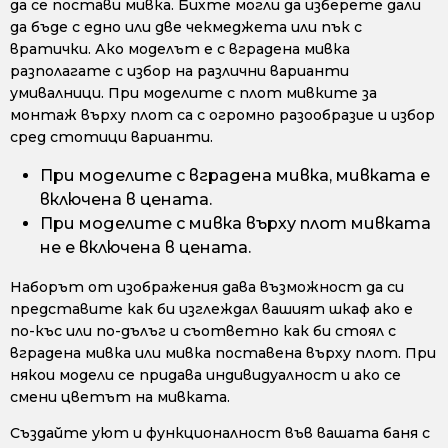
да се постави мивка. Бихте могли да изберете дали
да бъде с едно или две чекмеджета или пък с
вратички. Ако моделът е с вградена мивка
разполагате с избор на различни варианти
умивалници. При моделите с плот мивките за
монтаж върху плот са с огромно разообразие и избор
сред стотици варианти.
При моделите с вградена мивка, мивката е
включена в цената.
При моделите с мивка върху плот мивката
не е включена в цената.
Наборът от изображения дава възможност да си
представите как би изглеждал вашият шкаф ако е
по-къс или по-дълъг и съответно как би стоял с
вградена мивка или мивка поставена върху плот. При
някои модели се придава индивидуалност и ако се
смени цветът на мивката.
Създайте уют и функционалност във вашата баня с