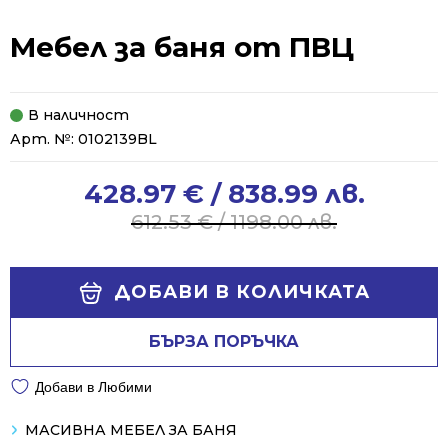
Мебел за баня от ПВЦ
В наличност
Арт. №:
0102139BL
428.97
€
/ 838.99 лв.
Original
Current
price
price
612.53
€
/ 1198.00 лв.
was:
is:
612.53 €
428.97 €
Alternative:
/
/
ДОБАВИ В КОЛИЧКАТА
1198.00 лв..
838.99 лв..
БЪРЗА ПОРЪЧКА
Добави в Любими
МАСИВНА МЕБЕЛ ЗА БАНЯ