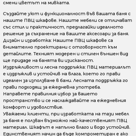
смени цветът на мивката.
Създайте уют и функционалност във вашата баня с
нашите ПВЦ шкафове. Нашите мебели се отличават
със стил и практичност, предлагайки идеалното
решение за съхранение на вашите аксесоари за баня.
Дизайн и изработка: Нашите ПВЦ шкафове са
внимателно проектирани с отговорност към
детайлите. Техният модерен и стилен външен вид
ще придаде на банята ви изисканост.
Издръжливост и лесна поддръжка: ПВЦ материалът
е издръжлив и устойчив на влага, което го прави
идеален за използване в бани. Лесната поддръжка го
прави подходящ за ежедневна употреба.
Направете правилния избор за вашето
пространство и се наслаждавайте на ежедневния
комфорт и удоволствие.
Уважаеми клиенти, при изработката на тази мебел
за баня е ползван възможно най-качественият ПВЦ
материал. Шкафът е напълно влаго и водо устойчив.
Единственият начин да бъде компрометиран е ако