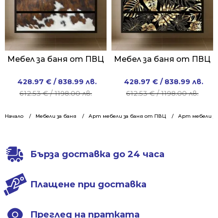
Мебел за баня от ПВЦ
Мебел за баня от ПВЦ
Original
Current
Original
Current
428.97
€
/ 838.99 лв.
428.97
€
/ 838.99 лв.
price
price
price
price
612.53
€
/ 1198.00 лв.
612.53
€
/ 1198.00 лв.
was:
is:
was:
is:
612.53 €
428.97 €
612.53 €
428.97 €
Начало
Мебели за баня
Арт мебели за баня от ПВЦ
Арт мебели за
/
/
/
/
1198.00 лв..
838.99 лв..
1198.00 лв..
838.99 лв..
Бърза доставка до 24 часа
Плащене при доставка
Преглед на пратката