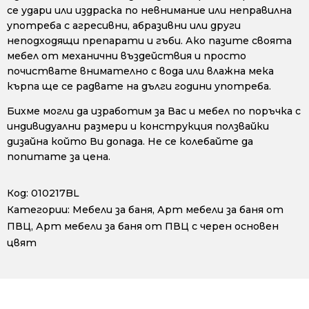
се удари или издраска по невнимание или неправилна
употреба с агресивни, абразивни или други
неподходящи препарати и гъби. Ако пазите своята
мебел от механични въздействия и просто
почиствате внимателно с вода или влажна мека
кърпа ще се радвате на дълги години употреба.
Бихме могли да изработим за Вас и мебел по поръчка с
индивидуални размери и конструкция ползвайки
дизайна който Ви допада. Не се колебайте да
попитате за цена.
Код:
010217BL
Категории:
Мебели за баня
,
Арт мебели за баня от
ПВЦ
,
Арт мебели за баня от ПВЦ с черен основен
цвят