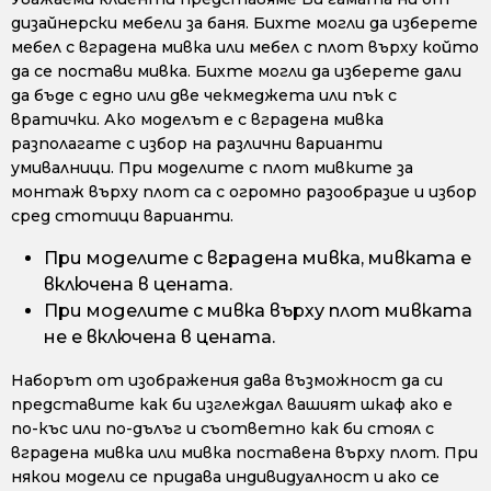
дизайнерски мебели за баня. Бихте могли да изберете
мебел с вградена мивка или мебел с плот върху който
да се постави мивка. Бихте могли да изберете дали
да бъде с едно или две чекмеджета или пък с
вратички. Ако моделът е с вградена мивка
разполагате с избор на различни варианти
умивалници. При моделите с плот мивките за
монтаж върху плот са с огромно разообразие и избор
сред стотици варианти.
При моделите с вградена мивка, мивката е
включена в цената.
При моделите с мивка върху плот мивката
не е включена в цената.
Наборът от изображения дава възможност да си
представите как би изглеждал вашият шкаф ако е
по-къс или по-дълъг и съответно как би стоял с
вградена мивка или мивка поставена върху плот. При
някои модели се придава индивидуалност и ако се