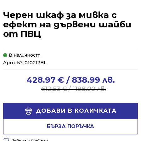
Черен шкаф за мивка с
ефект на дървени шайби
от ПВЦ
В наличност
Арт. №:
010217BL
428.97
€
/ 838.99 лв.
Original
Current
price
price
612.53
€
/ 1198.00 лв.
was:
is:
612.53 €
428.97 €
Alternative:
/
/
ДОБАВИ В КОЛИЧКАТА
1198.00 лв..
838.99 лв..
БЪРЗА ПОРЪЧКА
Добави в Любими