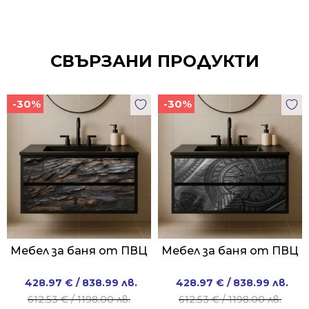
СВЪРЗАНИ ПРОДУКТИ
-30%
-30%
Мебел за баня от ПВЦ
Мебел за баня от ПВЦ
Original
Current
Original
Current
428.97
€
/ 838.99 лв.
428.97
€
/ 838.99 лв.
price
price
price
price
612.53
€
/ 1198.00 лв.
612.53
€
/ 1198.00 лв.