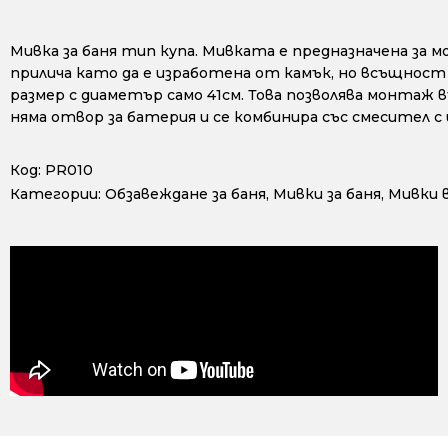
Мивка за баня тип купа. Мивката е предназначена за м
прилича като да е изработена от камък, но всъщност
размер с диаметър само 41см. Това позволява монтаж
няма отвор за батерия и се комбинира със смесител 
Код:
PR010
Категории:
Обзавеждане за баня
,
Мивки за баня
,
Мивки в