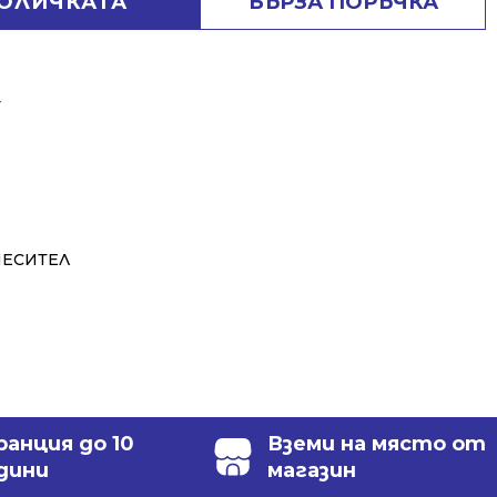
КОЛИЧКАТА
БЪРЗА ПОРЪЧКА
⬇
МЕСИТЕЛ
ранция до 10
Вземи на място от
дини
магазин