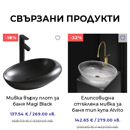
СВЪРЗАНИ ПРОДУКТИ
-18%
-32%
Мивка върху плот за
Елипсовидна
баня Magi Black
стъклена мивка за
баня тип купа Alvito
Original
Current
137.54
€
/ 269.00 лв.
Original
Current
142.65
€
/ 279.00 лв.
price
price
168.73
€
/ 330.01 лв.
price
price
210.65
€
/ 412.00 лв.
was:
is: