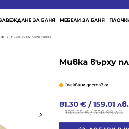
ЗАВЕЖДАНЕ ЗА БАНЯ
МЕБЕЛИ ЗА БАНЯ
ПЛОЧК
аня
Мивка върху плот Paroda
Мивка върху п
Очаквана доставка
81.30
€
/ 159.01 лв.
Original
Current
price
price
183.55
€
/ 358.99 лв.
was:
is:
183.55 €
81.30 €
Alternative: