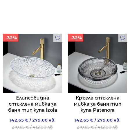
-32%
-32%
Елипсовидна
Кръгла стъклена
стъклена мивка за
мивка за баня тип
баня тип купа Izola
купа Patenora
Original
Current
Original
Current
142.65
€
/ 279.00 лв.
142.65
€
/ 279.00 лв.
price
price
price
price
210.65
€
/ 412.00 лв.
210.65
€
/ 412.00 лв.