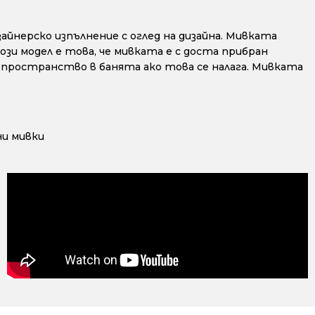
зайнерско изпълнение с оглед на дизайна. Мивката
и модел е това, че мивката е с доста прибран
а пространство в банята ако това се налага. Мивката
и мивки