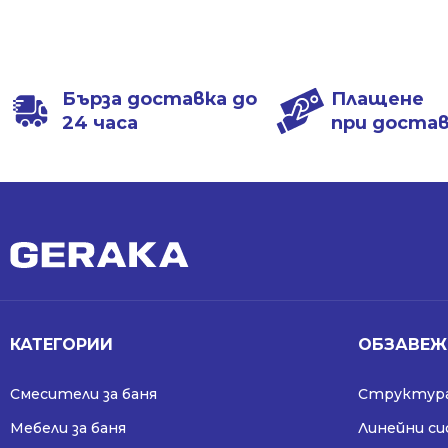
was:
is:
was:
is:
210.65 €
142.65 €
210.65 €
142.65 €
/
/
/
/
412.00 лв..
279.00 лв..
412.00 лв..
279.00 лв..
Бърза доставка до
Плащене
24 часа
при доста
КАТЕГОРИИ
ОБЗАВЕЖ
Смесители за баня
Структура
Мебели за баня
Линейни с