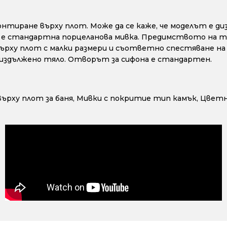
онтиране върху плот. Може да се каже, че моделът е ди
 е стандартна порцеланова мивка. Предимството на тоз
 върху плот с малки размери и съответно спестяване н
с издължено тяло. Отворът за сифона е стандартен.
ърху плот за баня
,
Мивки с покритие тип камък
,
Цветн