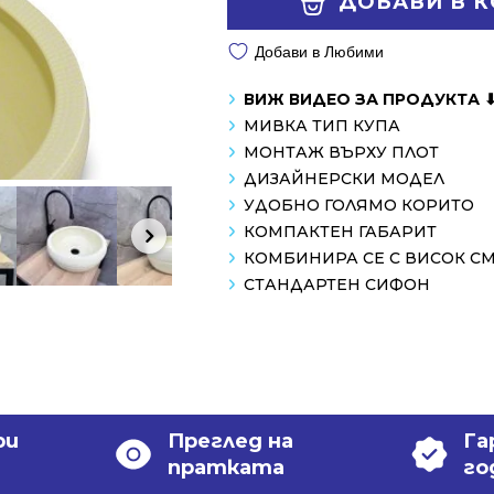
ДОБАВИ В 
/
/
358.99 лв..
159.01 лв..
Добави в Любими
ВИЖ ВИДЕО ЗА ПРОДУКТА 
МИВКА ТИП КУПА
МОНТАЖ ВЪРХУ ПЛОТ
ДИЗАЙНЕРСКИ МОДЕЛ
УДОБНО ГОЛЯМО КОРИТО
КОМПАКТЕН ГАБАРИТ
КОМБИНИРА СЕ С ВИСОК С
СТАНДАРТЕН СИФОН
ри
Преглед на
Га
пратката
го