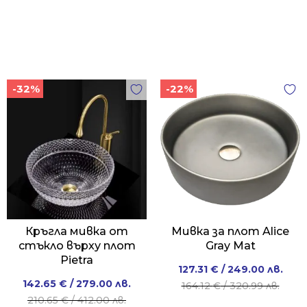
-32%
-22%
Кръгла мивка от
Мивка за плот Alice
стъкло върху плот
Gray Mat
Pietra
Original
Current
127.31
€
/ 249.00 лв.
Original
Current
142.65
€
/ 279.00 лв.
price
price
164.12
€
/ 320.99 лв.
price
price
210.65
€
/ 412.00 лв.
was:
is: