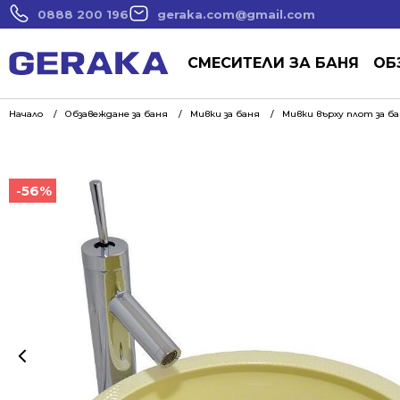
0888 200 196
geraka.com@gmail.com
СМЕСИТЕЛИ ЗА БАНЯ
ОБ
Начало
Обзавеждане за баня
Мивки за баня
Мивки върху плот за б
-56%
-56%