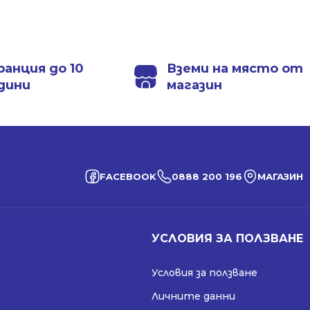
was:
is:
164.12 €
127.31 €
210.65 €
142.65 €
/
/
/
/
320.99 лв..
249.00 лв..
412.00 лв..
279.00 лв..
ранция до 10
Вземи на място от
дини
магазин
FACEBOOK
0888 200 196
МАГАЗИН
УСЛОВИЯ ЗА ПОЛЗВАНЕ
Условия за ползване
Личните данни