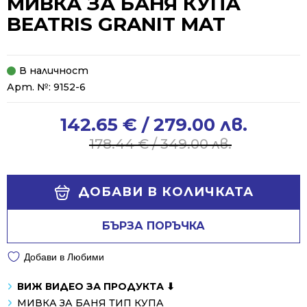
МИВКА ЗА БАНЯ КУПА
BEATRIS GRANIT MAT
В наличност
Арт. №:
9152-6
142.65
€
/ 279.00 лв.
Original
Current
price
price
178.44
€
/ 349.00 лв.
was:
is:
178.44 €
142.65 €
Alternative:
/
/
ДОБАВИ В КОЛИЧКАТА
349.00 лв..
279.00 лв..
БЪРЗА ПОРЪЧКА
Добави в Любими
ВИЖ ВИДЕО ЗА ПРОДУКТА ⬇
МИВКА ЗА БАНЯ ТИП КУПА