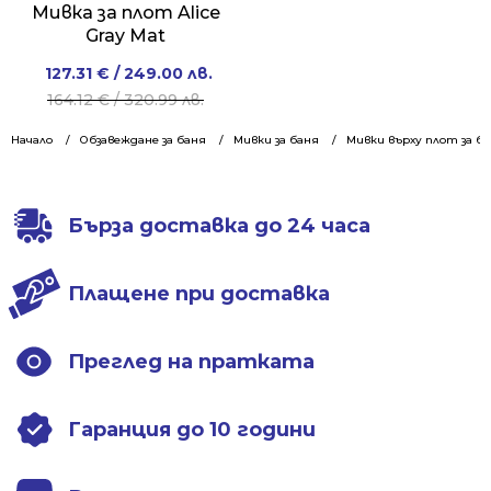
Мивка за плот Alice
Gray Mat
Original
Current
127.31
€
/ 249.00 лв.
price
price
164.12
€
/ 320.99 лв.
was:
is:
Начало
Обзавеждане за баня
Мивки за баня
Мивки върху плот за б
164.12 €
127.31 €
/
/
320.99 лв..
249.00 лв..
Бърза доставка до 24 часа
Плащене при доставка
Преглед на пратката
Гаранция до 10 години