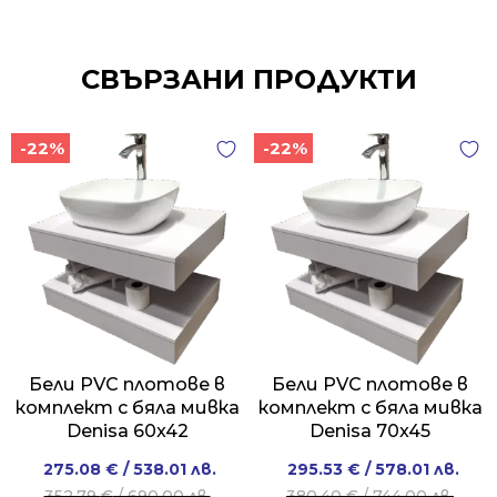
СВЪРЗАНИ ПРОДУКТИ
-22%
-22%
Бели PVC плотове в
Бели PVC плотове в
комплект с бяла мивка
комплект с бяла мивка
Denisa 60x42
Denisa 70x45
Original
Current
Original
Current
275.08
€
/ 538.01 лв.
295.53
€
/ 578.01 лв.
price
price
price
price
352.79
€
/ 690.00 лв.
380.40
€
/ 744.00 лв.