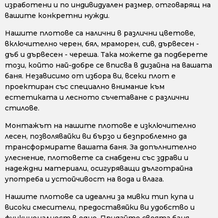
изработени и по индивидуален размер, отговарящ на
вашите конкретни нужди.
Нашите плотове са налични в различни цветове,
включително черен, бял, мраморен, сив, дървесен -
дъб и дървесен - череша. Така можете да подберете
този, който най-добре се вписва в дизайна на вашата
баня. Независимо от избора ви, всеки плот е
проектиран със специално внимание към
естетиката и лесното съчетаване с различни
стилове.
Монтажът на нашите плотове е изключително
лесен, позволявайки ви бързо и безпроблемно да
трансформирате вашата баня. За допълнително
улеснение, плотовете са снабдени със здрави и
надеждни материали, осигуряващи дълготрайна
употреба и устойчивост на вода и влага.
Нашите плотове са идеални за мивки тип купа и
високи смесители, предоставяйки ви удобство и
функционалност в едно. Придайте своята баня