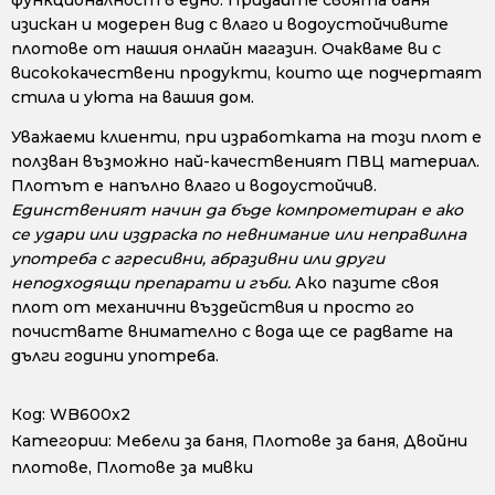
изискан и модерен вид с влаго и водоустойчивите
плотове от нашия онлайн магазин. Очакваме ви с
висококачествени продукти, които ще подчертаят
стила и уюта на вашия дом.
Уважаеми клиенти, при изработката на този плот е
ползван възможно най-качественият ПВЦ материал.
Плотът е напълно влаго и водоустойчив.
Единственият начин да бъде компрометиран е ако
се удари или издраска по невнимание или неправилна
употреба с агресивни, абразивни или други
неподходящи препарати и гъби.
Ако пазите своя
плот от механични въздействия и просто го
почиствате внимателно с вода ще се радвате на
дълги години употреба.
Код:
WB600x2
Категории:
Мебели за баня
,
Плотове за баня
,
Двойни
плотове
,
Плотове за мивки