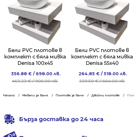
788.00 лв..
618.00 лв..
852.00 лв..
658.00 лв..
Бели PVC плотове в
Бели PVC плотове в
комплект с бяла мивка
комплект с бяла мивка
Denisa 100x45
Denisa 55x40
Original
Current
Original
Current
356.88
€
/ 698.00 лв.
264.85
€
/ 518.00 лв.
price
price
price
price
463.23
€
/ 906.00 лв.
339.50
€
/ 664.00 лв.
was:
is:
was:
is:
463.23 €
356.88 €
339.50 €
264.85 €
Начало
Мебели за баня
Плотове за баня
Двойни плотове
Плото
/
/
/
/
906.00 лв..
698.00 лв..
664.00 лв..
518.00 лв..
Бърза доставка до 24 часа