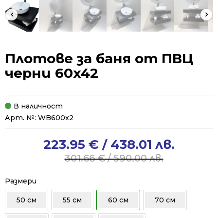
Плотове за баня от ПВЦ
черни 60x42
В наличност
Арт. №:
WB600x2
223.95
€
/ 438.01 лв.
Original
Current
price
price
301.66
€
/ 590.00 лв.
was:
is:
301.66 €
223.95 €
Размери
/
/
50 см
55 см
60 см
70 см
590.00 лв..
438.01 лв..