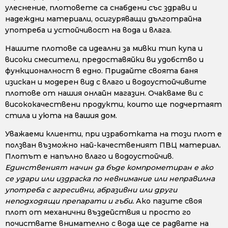
улеснение, плотовете са снабдени със здрави и
надеждни материали, осигуряващи дълготрайна
употреба и устойчивост на вода и влага.
Нашите плотове са идеални за мивки тип купа и
високи смесители, предоставяйки ви удобство и
функционалност в едно. Придайте своята баня
изискан и модерен вид с влаго и водоустойчивите
плотове от нашия онлайн магазин. Очакваме ви с
висококачествени продукти, които ще подчертаят
стила и уюта на вашия дом.
Уважаеми клиенти, при изработката на този плот е
ползван възможно най-качественият ПВЦ материал.
Плотът е напълно влаго и водоустойчив.
Единственият начин да бъде компрометиран е ако
се удари или издраска по невнимание или неправилна
употреба с агресивни, абразивни или други
неподходящи препарати и гъби.
Ако пазите своя
плот от механични въздействия и просто го
почиствате внимателно с вода ще се радвате на