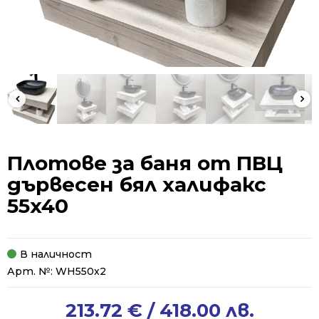
Плотове за баня от ПВЦ
дървесен бял халифакс
55x40
В наличност
Арт. №:
WH550x2
213.72
€
/ 418.00 лв.
Original
Current