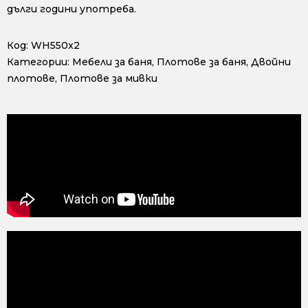
дълги години употреба.
Код:
WH550x2
Категории:
Мебели за баня
,
Плотове за баня
,
Двойни
плотове
,
Плотове за мивки