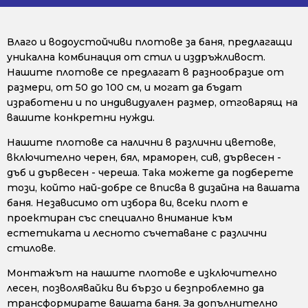
Влаго и водоустойчиви плотове за баня, предлагащи
уникална комбинация от стил и издръжливост.
Нашите плотове се предлагат в разнообразие от
размери, от 50 до 100 см, и могат да бъдат
изработени и по индивидуален размер, отговарящ на
вашите конкретни нужди.
Нашите плотове са налични в различни цветове,
включително черен, бял, мраморен, сив, дървесен -
дъб и дървесен - череша. Така можете да подберете
този, който най-добре се вписва в дизайна на вашата
баня. Независимо от избора ви, всеки плот е
проектиран със специално внимание към
естетиката и лесното съчетаване с различни
стилове.
Монтажът на нашите плотове е изключително
лесен, позволявайки ви бързо и безпроблемно да
трансформирате вашата баня. За допълнително