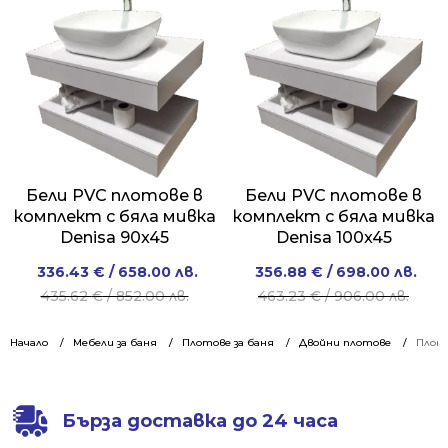
/
/
/
/
744.00 лв..
578.01 лв..
788.00 лв..
618.00 лв..
Бели PVC плотове в
Бели PVC плотове в
комплект с бяла мивка
комплект с бяла мивка
Denisa 90x45
Denisa 100x45
Original
Current
Original
Current
336.43
€
/ 658.00 лв.
356.88
€
/ 698.00 лв.
price
price
price
price
435.62
€
/ 852.00 лв.
463.23
€
/ 906.00 лв.
was:
is:
was:
is:
435.62 €
336.43 €
463.23 €
356.88 €
Начало
Мебели за баня
Плотове за баня
Двойни плотове
Плото
/
/
/
/
852.00 лв..
658.00 лв..
906.00 лв..
698.00 лв..
Бърза доставка до 24 часа