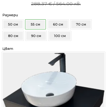
price
price
288.37
€
/ 564.00 лв.
was:
is:
288.37 €
213.72 €
Размери
/
/
50 см
55 см
60 см
70 см
564.00 лв..
418.00 лв..
80 см
90 см
100 см
Цвят