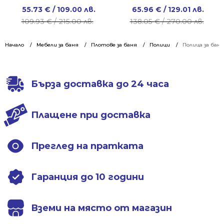
Original
Current
Original
Current
55.73
€
/ 109.00 лв.
65.96
€
/ 129.01 лв.
price
price
price
price
109.93
€
/ 215.00 лв.
138.05
€
/ 270.00 лв.
was:
is:
was:
is:
109.93 €
55.73 €
138.05 €
65.96 €
Начало
Мебели за баня
Плотове за баня
Полици
Полица за баня
/
/
/
/
215.00 лв..
109.00 лв..
270.00 лв..
129.01 лв..
Бърза доставка до 24 часа
Плащене при доставка
Преглед на пратката
Гаранция до 10 години
Вземи на място от магазин