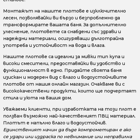
Монтажът на нашите плотове е изключително
лесен, позволявайки ви бързо и безпроблемно да
трансформирате вашата баня. За допълнително
улеснение, плотовете са снабдени със здрави и
надеждни материали, осигуряващи дълготрайна
употреба и устойчивост на вода и влага.
Нашите плотове са идеални за мивки тип купа и
високи смесители, предоставяйки ви удобство и
функционалност в едно. Придайте своята баня
изискан и модерен вид с влаго и водоустойчивите
плотове от нашия онлайн магазин. Очакваме ви с
висококачествени продукти, които ще подчертаят
стила и уюта на вашия дом.
Уважаеми клиенти, при изработката на този плот е
ползван възможно най-качественият ПВЦ материал.
Плотът е напълно влаго и водоустойчив.
Единственият начин да бъде компрометиран е ако
се удари или издраска по невнимание или неправилна