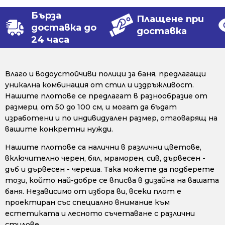
Бърза
Плащене при
доставка до
доставка
24 часа
Влаго и водоустойчиви полици за баня, предлагащи
уникална комбинация от стил и издръжливост.
Нашите плотове се предлагат в разнообразие от
размери, от 50 до 100 см, и могат да бъдат
изработени и по индивидуален размер, отговарящ на
вашите конкретни нужди.
Нашите плотове са налични в различни цветове,
включително черен, бял, мраморен, сив, дървесен -
дъб и дървесен - череша. Така можете да подберете
този, който най-добре се вписва в дизайна на вашата
баня. Независимо от избора ви, всеки плот е
проектиран със специално внимание към
естетиката и лесното съчетаване с различни
стилове.