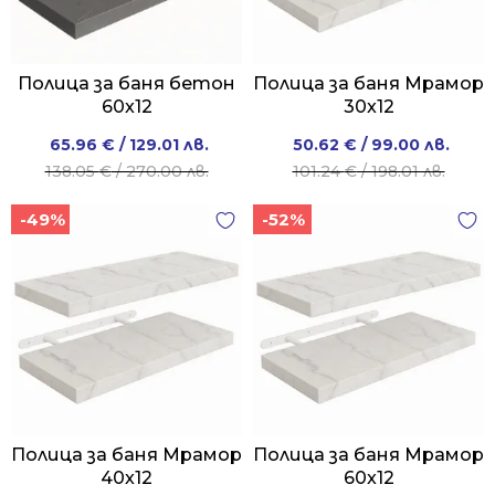
Полица за баня бетон
Полица за баня Мрамор
60x12
30x12
Original
Current
Original
Current
65.96
€
/ 129.01 лв.
50.62
€
/ 99.00 лв.
price
price
price
price
138.05
€
/ 270.00 лв.
101.24
€
/ 198.01 лв.
was:
is:
was:
is:
-49%
-52%
138.05 €
65.96 €
101.24 €
50.62 €
/
/
/
/
270.00 лв..
129.01 лв..
198.01 лв..
99.00 лв..
Полица за баня Мрамор
Полица за баня Мрамор
40x12
60x12