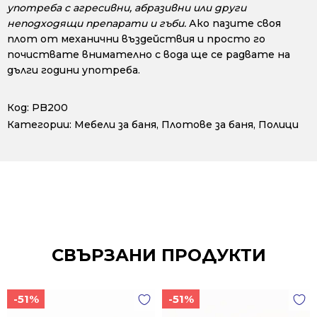
употреба с агресивни, абразивни или други
неподходящи препарати и гъби.
Ако пазите своя
плот от механични въздействия и просто го
почиствате внимателно с вода ще се радвате на
дълги години употреба.
Код:
PB200
Категории:
Мебели за баня
,
Плотове за баня
,
Полици
СВЪРЗАНИ ПРОДУКТИ
-51%
-51%