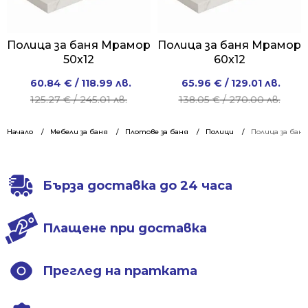
Полица за баня Мрамор
Полица за баня Мрамор
50x12
60x12
Original
Current
Original
Current
60.84
€
/ 118.99 лв.
65.96
€
/ 129.01 лв.
price
price
price
price
125.27
€
/ 245.01 лв.
138.05
€
/ 270.00 лв.
was:
is:
was:
is:
125.27 €
60.84 €
138.05 €
65.96 €
Начало
Мебели за баня
Плотове за баня
Полици
Полица за баня
/
/
/
/
245.01 лв..
118.99 лв..
270.00 лв..
129.01 лв..
Бърза доставка до 24 часа
Плащене при доставка
Преглед на пратката