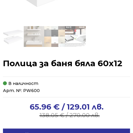
Полица за баня бяла 60х12
В наличност
Арт. №:
PW600
65.96
€
/ 129.01 лв.
Original
Current
price
price
138.05
€
/ 270.00 лв.
was:
is:
138.05 €
65.96 €
Alternative: