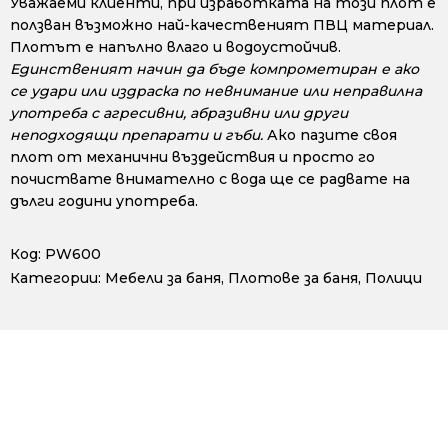
Уважаеми клиенти, при изработката на този плот е
ползван възможно най-качественият ПВЦ материал.
Плотът е напълно влаго и водоустойчив.
Единственият начин да бъде компрометиран е ако
се удари или издраска по невнимание или неправилна
употреба с агресивни, абразивни или други
неподходящи препарати и гъби.
Ако пазите своя
плот от механични въздействия и просто го
почиствате внимателно с вода ще се радвате на
дълги години употреба.
Код:
PW600
Категории:
Мебели за баня
,
Плотове за баня
,
Полици