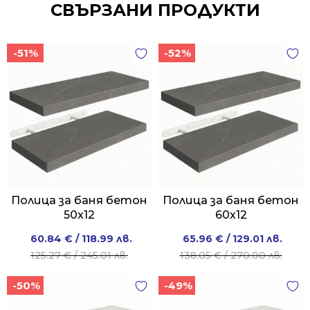
СВЪРЗАНИ ПРОДУКТИ
-51%
-52%
Полица за баня бетон
Полица за баня бетон
50x12
60x12
Original
Current
Original
Current
60.84
€
/ 118.99 лв.
65.96
€
/ 129.01 лв.
price
price
price
price
125.27
€
/ 245.01 лв.
138.05
€
/ 270.00 лв.
was:
is:
was:
is:
-50%
-49%
125.27 €
60.84 €
138.05 €
65.96 €
/
/
/
/