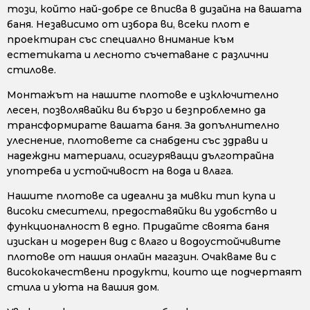
този, който най-добре се вписва в дизайна на вашата
баня. Независимо от избора ви, всеки плот е
проектиран със специално внимание към
естетиката и лесното съчетаване с различни
стилове.
Монтажът на нашите плотове е изключително
лесен, позволявайки ви бързо и безпроблемно да
трансформирате вашата баня. За допълнително
улеснение, плотовете са снабдени със здрави и
надеждни материали, осигуряващи дълготрайна
употреба и устойчивост на вода и влага.
Нашите плотове са идеални за мивки тип купа и
високи смесители, предоставяйки ви удобство и
функционалност в едно. Придайте своята баня
изискан и модерен вид с влаго и водоустойчивите
плотове от нашия онлайн магазин. Очакваме ви с
висококачествени продукти, които ще подчертаят
стила и уюта на вашия дом.